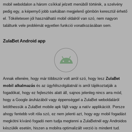
mobil weboldalon a három csíkkal jelzett menüből történik, a szelvény
pedig egy, a képernyő jobb sarkában megjelenő gömbön keresztül érhető
el. Tökéletesen jól használható mobil oldalról van szó, nem nagyon
találtunk vele problémát egyetlen funkció vonatkozásában sem.
ZulaBet Android app
android
Annak ellenére, hogy már többször volt arról szó, hogy lesz
ZulaBet
mobil alkalmazás
és az ügyfélszolgálatnál is arról tájékoztatják a
fogadókat, hogy ez fejlesztés alatt áll, sajnos jelenleg nincs arra mód,
hogy a Google áruházából vagy éppenséggel a ZulaBet weboldaláról
letölthessük a ZulaBet mobile apk fájlt vagy a natív applikációt. Persze
ahogy fentebb volt róla szó, ez nem jelenti azt, hogy egy mobil fogadást
megkötni kívánó fogadó nem tudja megtenni a ZulaBetnél egy Androidos
készülék esetén, hiszen a mobilra optimalizált verzió is mindent tud.