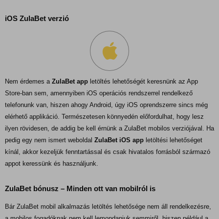
iOS ZulaBet verzió
apple
Nem érdemes a
ZulaBet app
letöltés lehetőségét keresnünk az App
Store-ban sem, amennyiben iOS operációs rendszerrel rendelkező
telefonunk van, hiszen ahogy Android, úgy iOS oprendszerre sincs még
elérhető applikáció. Természetesen könnyedén előfordulhat, hogy lesz
ilyen rövidesen, de addig be kell érnünk a ZulaBet mobilos verziójával. Ha
pedig egy nem ismert weboldal
ZulaBet iOS app
letöltési lehetőséget
kínál, akkor kezeljük fenntartással és csak hivatalos forrásból származó
appot keressünk és használjunk.
ZulaBet bónusz – Minden ott van mobilról is
Bár ZulaBet mobil alkalmazás letöltés lehetősége nem áll rendelkezésre,
a mobilos fogadóknak nem kell lemondaniuk semmiről, hiszen például a