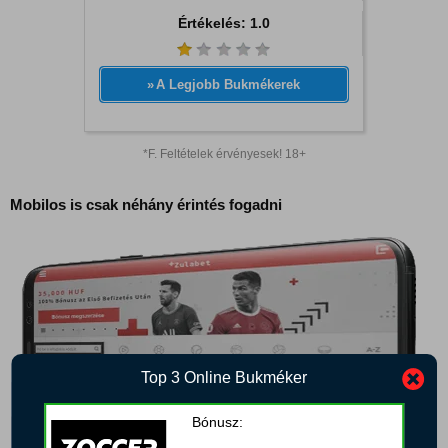
Értékelés:
1.0
A Legjobb Bukmékerek
*F. Feltételek érvényesek! 18+
Mobilos is csak néhány érintés fogadni
Top 3 Online Bukméker
Bónusz: