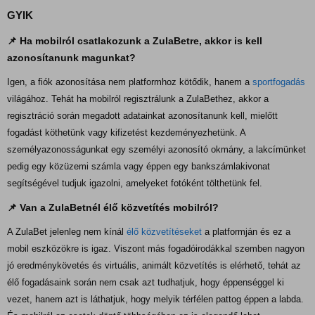
GYIK
📌 Ha mobilról csatlakozunk a ZulaBetre, akkor is kell
azonosítanunk magunkat?
Igen, a fiók azonosítása nem platformhoz kötődik, hanem a
sportfogadás
világához. Tehát ha mobilról regisztrálunk a ZulaBethez, akkor a
regisztráció során megadott adatainkat azonosítanunk kell, mielőtt
fogadást köthetünk vagy kifizetést kezdeményezhetünk. A
személyazonosságunkat egy személyi azonosító okmány, a lakcímünket
pedig egy közüzemi számla vagy éppen egy bankszámlakivonat
segítségével tudjuk igazolni, amelyeket fotóként tölthetünk fel.
📌 Van a ZulaBetnél élő közvetítés mobilról?
A ZulaBet jelenleg nem kínál
élő közvetítéseket
a platformján és ez a
mobil eszközökre is igaz. Viszont más fogadóirodákkal szemben nagyon
jó eredménykövetés és virtuális, animált közvetítés is elérhető, tehát az
élő fogadásaink során nem csak azt tudhatjuk, hogy éppenséggel ki
vezet, hanem azt is láthatjuk, hogy melyik térfélen pattog éppen a labda.