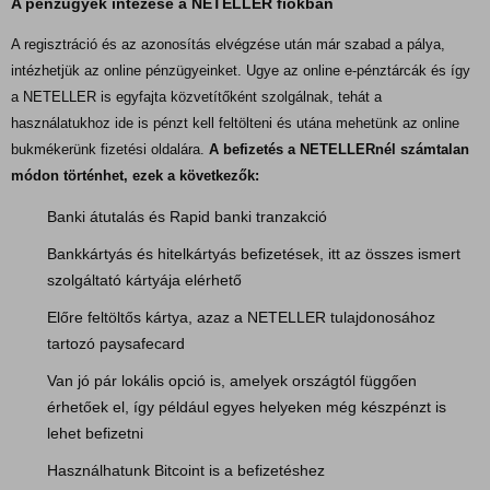
A pénzügyek intézése a NETELLER fiókban
A regisztráció és az azonosítás elvégzése után már szabad a pálya,
intézhetjük az online pénzügyeinket. Ugye az online e-pénztárcák és így
a NETELLER is egyfajta közvetítőként szolgálnak, tehát a
használatukhoz ide is pénzt kell feltölteni és utána mehetünk az online
bukmékerünk fizetési oldalára.
A befizetés a NETELLERnél számtalan
módon történhet, ezek a következők:
Banki átutalás és Rapid banki tranzakció
Bankkártyás és hitelkártyás befizetések, itt az összes ismert
szolgáltató kártyája elérhető
Előre feltöltős kártya, azaz a NETELLER tulajdonosához
tartozó paysafecard
Van jó pár lokális opció is, amelyek országtól függően
érhetőek el, így például egyes helyeken még készpénzt is
lehet befizetni
Használhatunk Bitcoint is a befizetéshez