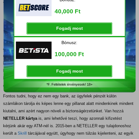
A NETELLER születése – Már régóta velünk van ez a tárca
40,000 Ft
Fogadj most
Bónusz:
A NETELLER létrehozásának célja és koncepciója az volt, hogy egy
100,000 Ft
olyan online fizetési megoldás jöjjön létre, ahol végre már nem kell
közvetlenül használnunk a banki adatainkat az interneten, számunkra
kevésbé ismert oldalakon sem. A NETELLER 1999-ben jött létre
Fogadj most
Kanadában és a mai napig nagyon népszerű online vásárlásoknál és az
*F. Feltételek érvényesek! 18+
online bukmékerek világában is az egyik legnépszerűbb e-pénztárca.
Fontos tudni, hogy ez nem egy bank, az ügyfelek pénzét külön
számlákon tárolja és képes lenne egy pillanat alatt mindenkinek mindent
kiutalni, ami azért nagyon növeli a biztonságérzetünket. Van hozzá
NETELLER kártya
is, ami lehetővé teszi, hogy azonnali kifizetést
kérjünk akár egy ATM-nél is. 2015-ben a NETELLER egy tulajdonoshoz
került a
Skrill
tárcájával együtt, úgyhogy nem túlzás kijelenteni, az egyik