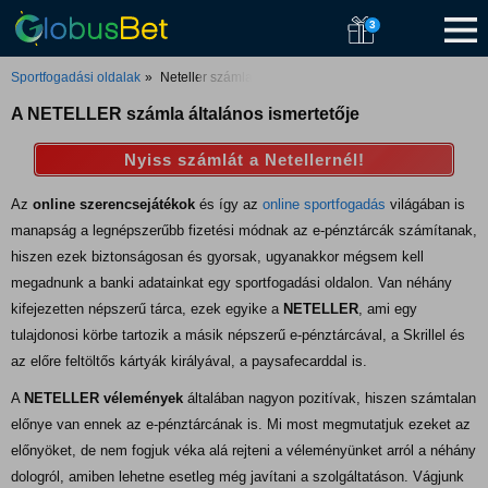
Skip
3
to
content
Sportfogadási oldalak
Neteller számla
A NETELLER számla általános ismertetője
Nyiss számlát a Netellernél!
Az
online szerencsejátékok
és így az
online sportfogadás
világában is
manapság a legnépszerűbb fizetési módnak az e-pénztárcák számítanak,
hiszen ezek biztonságosan és gyorsak, ugyanakkor mégsem kell
megadnunk a banki adatainkat egy sportfogadási oldalon. Van néhány
kifejezetten népszerű tárca, ezek egyike a
NETELLER
, ami egy
tulajdonosi körbe tartozik a másik népszerű e-pénztárcával, a Skrillel és
az előre feltöltős kártyák királyával, a paysafecarddal is.
A
NETELLER vélemények
általában nagyon pozitívak, hiszen számtalan
előnye van ennek az e-pénztárcának is. Mi most megmutatjuk ezeket az
előnyöket, de nem fogjuk véka alá rejteni a véleményünket arról a néhány
dologról, amiben lehetne esetleg még javítani a szolgáltatáson. Vágjunk