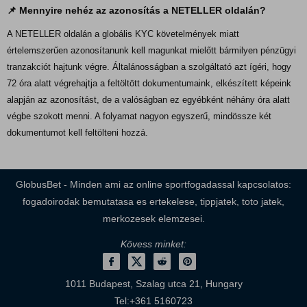
📌 Mennyire nehéz az azonosítás a NETELLER oldalán?
A NETELLER oldalán a globális KYC követelmények miatt
értelemszerűen azonosítanunk kell magunkat mielőtt bármilyen pénzügyi
tranzakciót hajtunk végre. Általánosságban a szolgáltató azt ígéri, hogy
72 óra alatt végrehajtja a feltöltött dokumentumaink, elkészített képeink
alapján az azonosítást, de a valóságban ez egyébként néhány óra alatt
végbe szokott menni. A folyamat nagyon egyszerű, mindössze két
dokumentumot kell feltölteni hozzá.
GlobusBet - Minden ami az online sportfogadassal kapcsolatos:
fogadoirodak bemutatasa es ertekelese, tippjatek, toto jatek,
merkozesek elemzesei.
Kövess minket:
1011 Budapest, Szalag utca 21, Hungary
Tel:+361 5160723