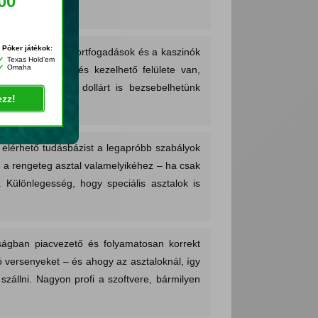
00
Póker játékok:
, aztán nyitott a sportfogadások és a kaszinók
Texas Hold’em
Omaha
n megismerhető és kezelhető felülete van,
lünk akár 2500 dollárt is bezsebelhetünk
zz!
 elérhető tudásbázist a legapróbb szabályok
 a rengeteg asztal valamelyikéhez – ha csak
. Különlegesség, hogy speciális asztalok is
ságban piacvezető és folyamatosan korrekt
váló versenyeket – és ahogy az asztaloknál, így
szállni. Nagyon profi a szoftvere, bármilyen