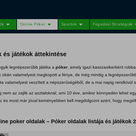
ók
Online Póker
Sportok
Fogadási Stratégiák
k és játékok áttekintése
egyik legnépszerűbb játéka a
póker
, amely igazi kasszasikerként robb
 okán valamelyest megkopott a fénye, de még mindig a legnépszerűbb 
ta valamelyest veszített a népszerűségéből, de a mai napig rendkívül so
g nem az zajlik az asztaloknál, ami 10 éve, amikor könnyedén lehet e
 piac és most már jóval keményebben kell megdolgozni azért, hogy megél
ine poker oldalak – Póker oldalak listája és játékok 