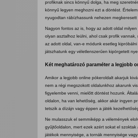
profiknak sincs könnyű dolga, ha meg szeretnénk 
könnyű legyen meghozni ezt a döntést. Értelems
nyugodtan rábízhassunk nehezen megkeresett 
Nagyon fontos az is, hogy az adott oldal milyen
olyan asztalhoz leülni, ahol csak profik vannak
az adott oldal, van-e módunk esetleg kipróbálni
játszhatunk egy véletlenszerűen kipörgetett n
Két meghatározó paraméter a legjobb on
Amikor a legjobb online pókeroldalt akarjuk kiv
nem a régi megszokott oldalunkhoz akarunk viss
figyelembe venni, mielőtt döntést hozunk. Által
oldalon, ha van lehetőség, akkor akár ingyen pr
tetszik a dízájn vagy éppen a játék kezelhetősé
Ne mulasszuk el semmiképp a vélemények elol
gyűjtőoldalon, mert ezek azért sokat el szoktak
játékok mennyisége, a tornák mennyisége vagy