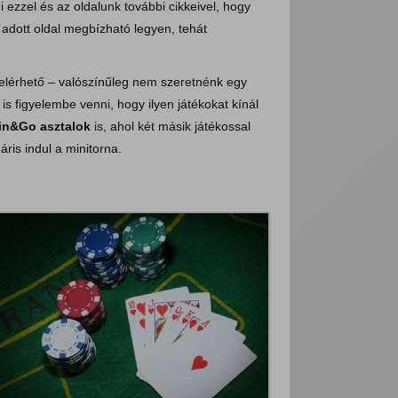
i ezzel és az oldalunk további cikkeivel, hogy
adott oldal megbízható legyen, tehát
s elérhető – valószínűleg nem szeretnénk egy
s figyelembe venni, hogy ilyen játékokat kínál
in&Go asztalok
is, ahol két másik játékossal
áris indul a minitorna.