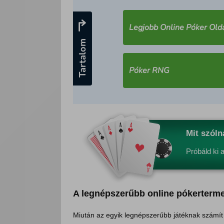
Legjobb Online Póker Old
Tartalom
Póker RNG
Mit szóln
Próbáld ki 
A legnépszerűbb online pókertermek
Miután az egyik legnépszerűbb játéknak számít a