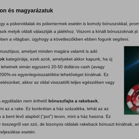
kon és magyarázatuk
gy a pókeroldalak és pókertermek esetén is komoly bónuszokkal, promó
k melyik oldalt választják a játékhoz. Viszont a kínált bónuszoknak j
bben a világban, úgyhogy a következőkben ebben fogunk segíteni.
nusztípus, amelyet minden magára valamit is adó
ok
kategóriája, ezek azok, amelyeket akkor kapunk, ha új
k lehetnek simán egyszerű 20-50 dolláros cash (avagy
200%-os egyenlegvisszatöltési lehetőséget kínálnak. Ez
izetésünket, akkor az oldal visszatölti teljes egészében vagy
 egyáltalán nem érthető
bónuszfajta a rakeback
,
i az a rake. Ez konkrétan a ház százaléka, tehát az az
a bent lévő alapból (“pot”) levon, mint a ház haszna. Ez
 összegről van szó, de bizonyos oldalak rakeback bónuszt kínálnak, a
teljesülése esetén.