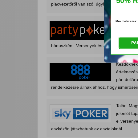
50% R
piacvezetőről van szó, úgyhogy ez is jó vála
Min. befizetés:
Korábban em
-
felé, ma m
promóciók
Pók
bónuszként. Versenyek és asztalok számába
Kezdőknek 
értelmezés
pár dollár
rendelkezésre állnak ahhoz, hogy ismerősein
Talán Magy
jelenlét ta
e versenye
eszközön játszhatunk az asztaloknál.