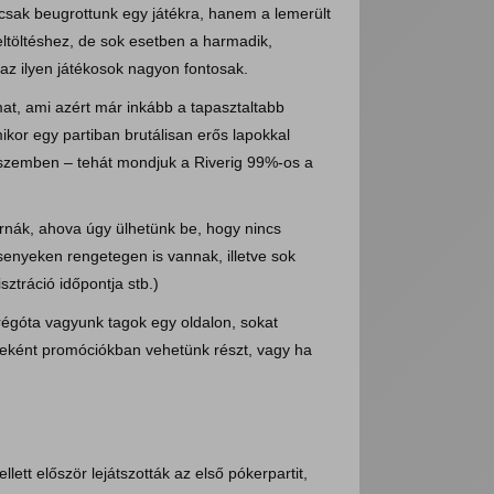
em csak beugrottunk egy játékra, hanem a lemerült
ltöltéshez, de sok esetben a harmadik,
 az ilyen játékosok nagyon fontosak.
mat, ami azért már inkább a tapasztaltabb
ikor egy partiban brutálisan erős lapokkal
l szemben – tehát mondjuk a Riverig 99%-os a
rnák, ahova úgy ülhetünk be, hogy nincs
enyeken rengetegen is vannak, illetve sok
sztráció időpontja stb.)
régóta vagyunk tagok egy oldalon, sokat
nyeként promóciókban vehetünk részt, vagy ha
tt először lejátszották az első pókerpartit,