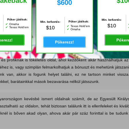
akeback
$10
$600
sztás.
Póker játékok:
Min. befizetés:
lített társaival ellentétben ez az oldal először pókerről vált ismertté
Póker játékok:
Min. befizetés:
Omaha
$10
Texas Hold’em
$10
Texas Hold’em
ár stabil szerepe van az online szerencsejáték világában. Könnye
Omaha
ban, bónuszokban pedig nagyon erős, egyes heteken, ha jól figye
erezz!
Pókere
Pókerezz!
n sincs vele semmi probléma.
és profiknak is tökéletes oldal, ahol kezdőként akár használhatjuk az
éhez is, vagy szimplán felmarkolhatjuk a bónuszt és mehetünk játszani
unk van, akkor is fogunk helyet találni, ez ne tartson minket vissza
kkel, barátainkkal mások bezavarása nélkül játsszunk.
arországon kevésbé ismert oldalnak számít, de az Egyesült Király
pasztalható az oldalon, tehát biztosan találunk itt is ellenfeleket és ki
knél is bőven akad olyan, ahova akár pár száz forinttal is be tudunk 