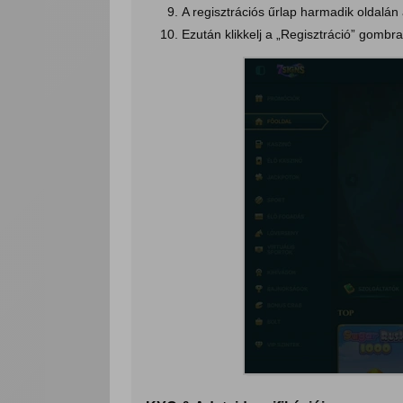
A regisztrációs űrlap harmadik oldalán
Ezután klikkelj a „Regisztráció” gombr