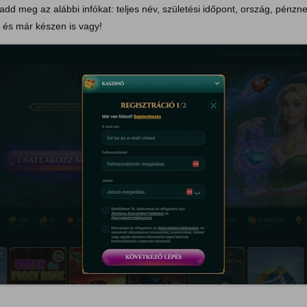
 add meg az alábbi infókat: teljes név, születési időpont, ország, pénz
a és már készen is vagy!