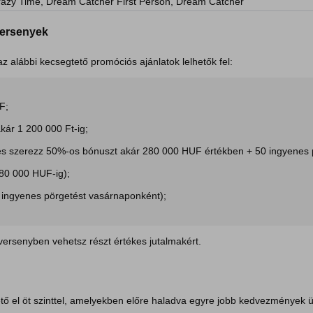
azy Time, Dream Catcher First Person, Dream Catcher
versenyek
z alábbi kecsegtető promóciós ajánlatok lelhetők fel:
F;
kár 1 200 000 Ft-ig;
és szerezz 50%-os bónuszt akár 280 000 HUF értékben + 50 ingyenes p
80 000 HUF-ig);
 ingyenes pörgetést vasárnaponként);
 versenyben vehetsz részt értékes jutalmakért.
ő el öt szinttel, amelyekben előre haladva egyre jobb kedvezmények üt