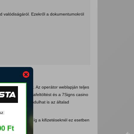
od valódiságáról. Ezekről a dokumentumokról
legoptimálisabbat. Az operátor weblapján teljes
egészítve. A számlafeltöltést és a 7Signs casino
összeget és már indulhat is az általad
z:
att megtörténik, míg a kifizetéseknél ez esetben
00 Ft