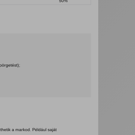
50%
örgetést);
hetik a markod. Például saját