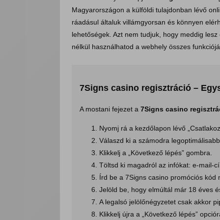
Magyarországon a külföldi tulajdonban lévő onl
ráadásul általuk villámgyorsan és könnyen elérh
lehetőségek. Azt nem tudjuk, hogy meddig lesz
nélkül használhatod a webhely összes funkciójá
7Signs casino regisztráció – Egys
A mostani fejezet a
7Signs casino regisztrá
Nyomj rá a kezdőlapon lévő „Csatlakoz
Válaszd ki a számodra legoptimálisabb 
Klikkelj a „Következő lépés” gombra.
Töltsd ki magadról az infókat: e-mail-c
Írd be a 7Signs casino promóciós kód 
Jelöld be, hogy elmúltál már 18 éves é
A legalsó jelölőnégyzetet csak akkor pi
Klikkelj újra a „Következő lépés” opciór