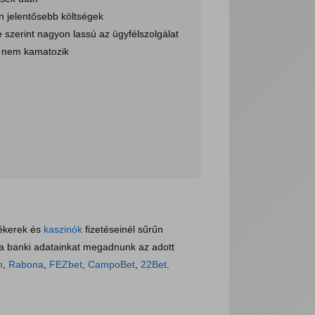
n jelentősebb költségek
 szerint nagyon lassú az ügyfélszolgálat
os nem kamatozik
mékerek és
kaszinók
fizetéseinél sűrűn
ll a banki adatainkat megadnunk az adott
n
,
Rabona
,
FEZbet
,
CampoBet
,
22Bet
.