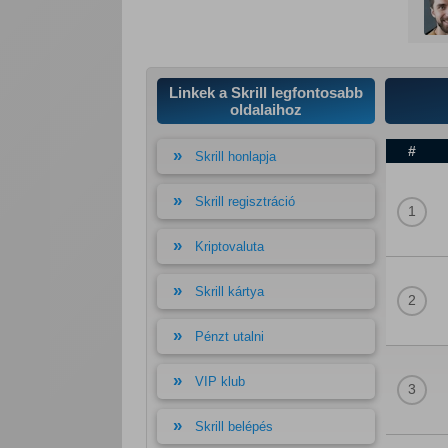
Linkek a Skrill legfontosabb
oldalaihoz
#
Skrill honlapja
Skrill regisztráció
Kriptovaluta
Skrill kártya
Pénzt utalni
VIP klub
Skrill belépés