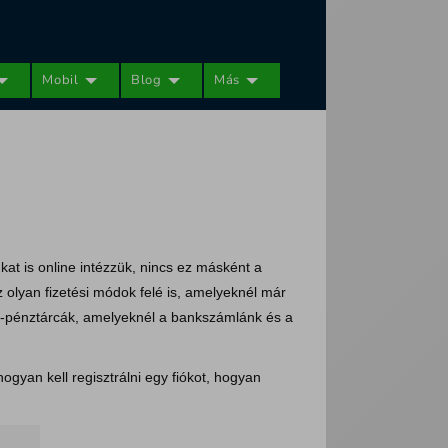
Mobil
Blog
Más
at is online intézzük, nincs ez másként a
 olyan fizetési módok felé is, amelyeknél már
 e-pénztárcák, amelyeknél a bankszámlánk és a
gyan kell regisztrálni egy fiókot, hogyan