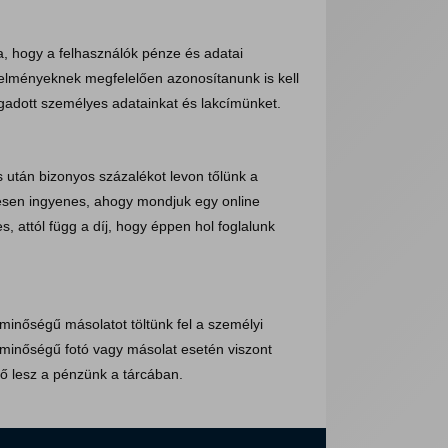
ja, hogy a felhasználók pénze és adatai
telményeknek megfelelően azonosítanunk is kell
gadott személyes adatainkat és lakcímünket.
és után bizonyos százalékot levon tőlünk a
ljesen ingyenes, ahogy mondjuk egy online
, attól függ a díj, hogy éppen hol foglalunk
 minőségű másolatot töltünk fel a személyi
minőségű fotó vagy másolat esetén viszont
tő lesz a pénzünk a tárcában.