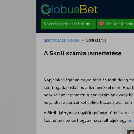
Skip
to
content
Sportfogadó oldalak
Online Kaszin
Sportfogadási oldalak
Skrill számla
A Skrill számla ismertetése
Napjaink világában egyre több és több dolog mo
sportfogadásokkal és a fizetésekkel sem. Ráadá
nem kell az interneten a bankszámlánk vagy ba
hely, ahol a pénzünket online használjuk, már n
A
Skrill kártya
az egyik legnépszerűbb ilyen e-p
fizethetünk be és hogyan használhatjuk egy
onl