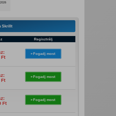
 2026
Skrillt
z
Regisztrálj
z:
Fogadj most
 Ft
z:
Fogadj most
 Ft
z:
Fogadj most
 Ft