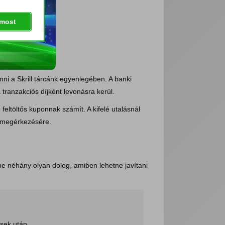
TELLER
 most
oin
aysafecard
ni a Skrill tárcánk egyenlegében. A banki
a tranzakciós díjként levonásra kerül.
eltöltős kuponnak számít. A kifelé utalásnál
k megérkezésére.
ne néhány olyan dolog, amiben lehetne javítani
ések után