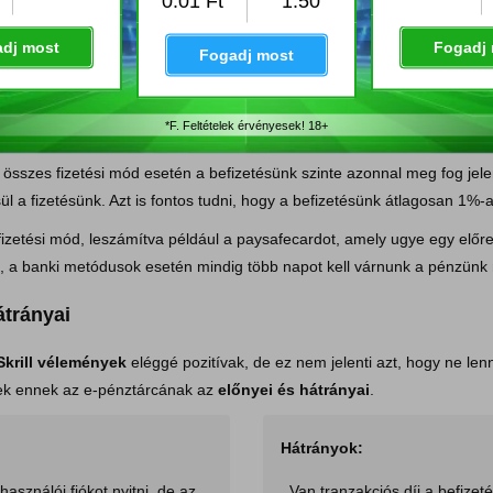
0.01 Ft
1.50
etünk fel a Skrillre, így:
Más e-pénztárcák, mint a
NE
dj most
Fogadj
Fogadj most
)
Kriptovaluták, elsősorban bitc
rustly
Előre feltöltős kártya, azaz p
*F. Feltételek érvényesek! 18+
összes fizetési mód esetén a befizetésünk szinte azonnal meg fog jelen
sül a fizetésünk. Azt is fontos tudni, hogy a befizetésünk átlagosan 1%-
izetési mód, leszámítva például a paysafecardot, amely ugye egy előre f
dők, a banki metódusok esetén mindig több napot kell várnunk a pénzün
átrányai
Skrill vélemények
eléggé pozitívak, de ez nem jelenti azt, hogy ne len
yek ennek az e-pénztárcának az
előnyei és hátrányai
.
Hátrányok:
sználói fiókot nyitni, de az
Van tranzakciós díj a befizet