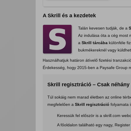
A Skrill és a kezdetek
Talán kevesen tudják, de a
S
Az indulása óta a cég most 
a
Skrill tárcába
különféle fi
bukmékereknél vagy küldhetü
Használhatjuk határon átívelő fizetési tranzakci
Érdekesség, hogy 2015-ben a Paysafe Group megv
Skrill regisztráció – Csak néhány
Túl sokáig nem marad életben az online térbe
megfelelően a
Skrill regisztráció
folyamata i
Keressük fel először is a skrill.com we
A főoldalon található egy nagy, Register