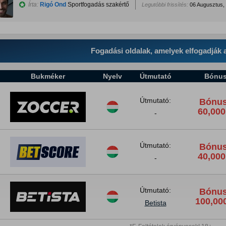
Írta:
Rigó Ond
Sportfogadás szakértő
Legutóbbi frissítés:
06 Augusztus,
Fogadási oldalak, amelyek elfogadják a 
Bukméker
Nyelv
Útmutató
Bónus
Útmutató:
Bónus
60,000
-
Útmutató:
Bónus
40,000
-
Útmutató:
Bónus
100,000
Betista