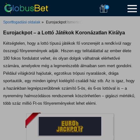
Skip
3
to
content
Sportfogadási oldalak
Eurojackpot Ismertető
Eurojackpot – a Lottó Játékok Koronázatlan Királya
Kétségtelen, hogy a lottó típusú játékok fő vonzerejét a rendkívül nagy
összegű főnyeremények adják. Hiszen egy telitalálattal az ember élete
180 fokos fordulatot vehet, és olyan dolgok válhatnak elérhetővé
számára, amelyekre még a legmerészebb álmaiban sem mert gondolni.
Például világkörül hajóutak, egzotikus trópusi nyaralások, drága
sportautók, egy minden igényt kielégítő családi ház stb. Az is igaz, hogy
a hazánkban legnépszerűbbnek számító 5-ös, és 6-os lottóval is – a
nyeremény halmozódásos rendszernek köszönhetően – gigászi mértékű,
több száz millió Ft-os főnyereményeket lehet elérni.