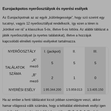
Eurojackpotos nyerőosztályok és nyerési esélyek
Az Eurojackpotnak az az egyik „különlegessége”, hogy szó szerint egy
tucatnyi, vagyis 12 nyerőosztállyal rendelkezik, így ezen a téren is
„köröket ver rá” a klasszikus 5-ös, illetve 6-os lottóra. Az alábbi táblázat a
játék nyerőosztályait (a nyertes találatokat), illetve a hozzájuk
kapcsolódó elméleti nyerési esélyeket tartalmazza.
NYERŐOSZTÁLY
I. (jackpot)
II.
III.
„A”
5
5
5
mező
TALÁLATOK
SZÁMA
„B”
2
1
0
mező
NYERÉSI ESÉLY
1:95.344.200
1:5.959.013
1:3.405.150
1
Ha az ember a fenti táblázatot kicsit jobban szemügyre veszi, akkor
hamar világossá válik számára, hogy a telitalálat elérésének esélyi igen