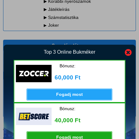
Korábbi nyerőszámok
Játékleírás
Számstatisztika
Joker
Sorsolás dátuma
Top 3 Online Bukméker
2023. 19. hét pénteki sorsolás
május 12.
Bónusz:
Nyerőszámok
60,000 Ft
10
27
30
32
34
5
8
Fogadj most
Nyeremények áttekintése
Bónusz:
40,000 Ft
Viszont az euro jackpot esetében minden egyes sorsolás alkalmával a
Fogadj most
várható főnyeremény legalább 10 millió € (a főnyeremény akár a 90 millió