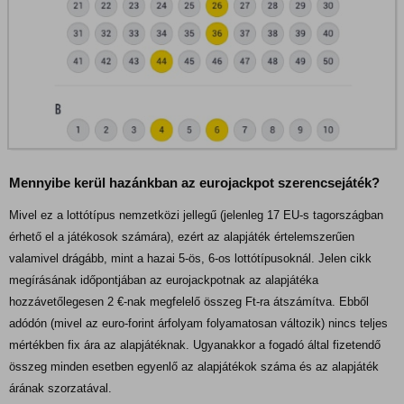
Mennyibe kerül hazánkban az eurojackpot szerencsejáték?
Mivel ez a lottótípus nemzetközi jellegű (jelenleg 17 EU-s tagországban
érhető el a játékosok számára), ezért az alapjáték értelemszerűen
valamivel drágább, mint a hazai 5-ös, 6-os lottótípusoknál. Jelen cikk
megírásának időpontjában az eurojackpotnak az alapjátéka
hozzávetőlegesen 2 €-nak megfelelő összeg Ft-ra átszámítva. Ebből
adódón (mivel az euro-forint árfolyam folyamatosan változik) nincs teljes
mértékben fix ára az alapjátéknak. Ugyanakkor a fogadó által fizetendő
összeg minden esetben egyenlő az alapjátékok száma és az alapjáték
árának szorzatával.