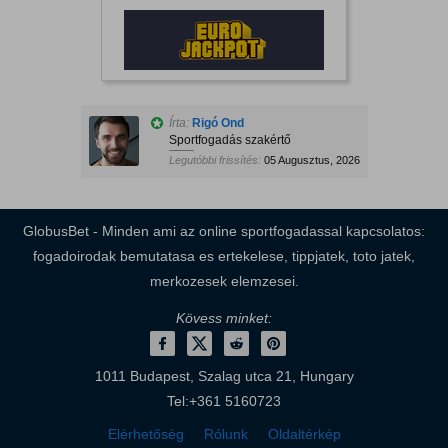
Írta:
Rigó Ond
Rigó Ond
Sportfogadás szakértő
Legutóbbi frissítés:
05 Augusztus, 2026
GlobusBet - Minden ami az online sportfogadassal kapcsolatos:
fogadoirodak bemutatasa es ertekelese, tippjatek, toto jatek,
merkozesek elemzesei.
Kövess minket:
1011 Budapest, Szalag utca 21, Hungary
Tel:+361 5160723
Elérhetőség
Rólunk
Oldaltérkép