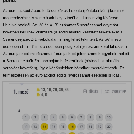
jelölnie.
Az euro jackpot / euro lottó sorolások hetente (péntekenként) kerülnek
megrendezésre. A sorsolások helyszínéül a – Finnország fővárosa –
Helsinki szolgál. Az „A” és a „B” számmező nyerőszámai egymást
követően kerülnek kihúzásra (a sorsolásokról készített felvételeket a
Szerencsejáték Zrt. weboldalán is meg lehet tekinteni). Az „A” mező
esetében öt, a „B” mező esetében pedig két nyerőszám kerül kihúzásra.
Az eurojackpot nyerőszámai / eurojackpot joker számok egyebek mellett
a Szerencsejáték Zrt. honlapjára is felkerülnek (röviddel az aktuális
sorsolást követően), így a későbbiekben bármikor megtekinthetők. Ez
természetesen az eurojackpot eddigi nyerőszámai esetében is igaz.