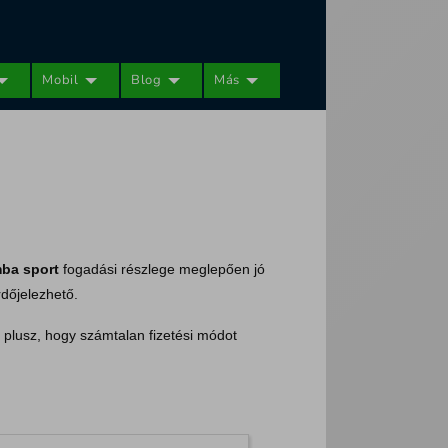
Mobil
Blog
Más
ba sport
fogadási részlege meglepően jó
dőjelezhető.
plusz, hogy számtalan fizetési módot