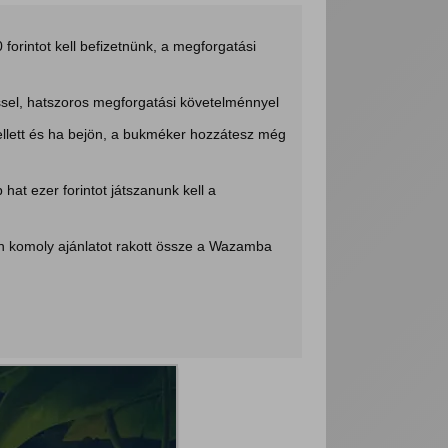
orintot kell befizetnünk, a megforgatási
éssel, hatszoros megforgatási követelménnyel
lett és ha bejön, a bukméker hozzátesz még
at ezer forintot játszanunk kell a
űen komoly ajánlatot rakott össze a Wazamba