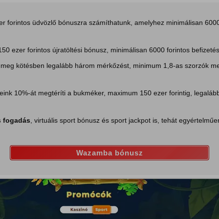
 forintos üdvözlő bónuszra számíthatunk, amelyhez minimálisan 6000 f
50 ezer forintos újratöltési bónusz, minimálisan 6000 forintos befizet
meg kötésben legalább három mérkőzést, minimum 1,8-as szorzók mel
eink 10%-át megtéríti a bukméker, maximum 150 ezer forintig, legalább h
s fogadás
, virtuális sport bónusz és sport jackpot is, tehát egyértelm
Wazamba bónusz