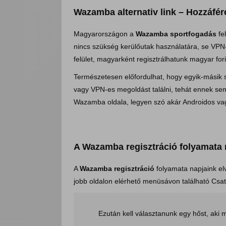
Wazamba alternativ link – Hozzáfé
Magyarországon a
Wazamba sportfogadás
fe
nincs szükség kerülőutak használatára, se VPN-r
felület, magyarként regisztrálhatunk magyar fori
Természetesen előfordulhat, hogy egyik-másik sp
vagy VPN-es megoldást találni, tehát ennek sem 
Wazamba oldala, legyen szó akár Androidos vag
A Wazamba regisztráció folyamata 
A
Wazamba regisztráció
folyamata napjaink el
jobb oldalon elérhető menüsávon található Csatla
Ezután kell választanunk egy hőst, aki