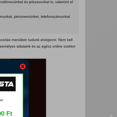
ználónevünket és jelszavunkat is, valamint el
tumunkat, pénznemünket, telefonszámunkat
onosítás menüben tudunk elvégezni. Nem kell
zemélyes adataink és az egész online szektor
z:
00 Ft