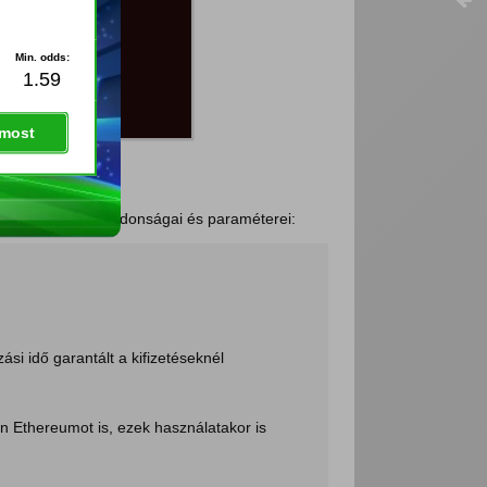
Min. odds:
1.59
 most
nnak a saját tulajdonságai és paraméterei:
si idő garantált a kifizetéseknél
n Ethereumot is, ezek használatakor is