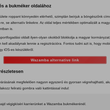
rés a bukméker oldalához
lülete roppant könnyedén elérhető, szimplán beírjuk a böngészőnk címs
e, se alternatív linkekre. Az oldal teljes mértékben optimalizált a mag
ntban is.
ortfogadási oldalt ilyen-olyan okokból blokkolja a magyar kormányzat, d
kell akadálynak lennie a regisztrációra. Fontos tudni azt is, hogy mobi
y iOS-es készülékről.
Wazamba alternative link
részletesen
várásának megfelelően nagyon egyszerű és gyorsan végrehajtható, akár
kozz feliratú gombra való kattintással indul:
 majd végigkíséri karrierünket a Wazamba bukmékerénél.