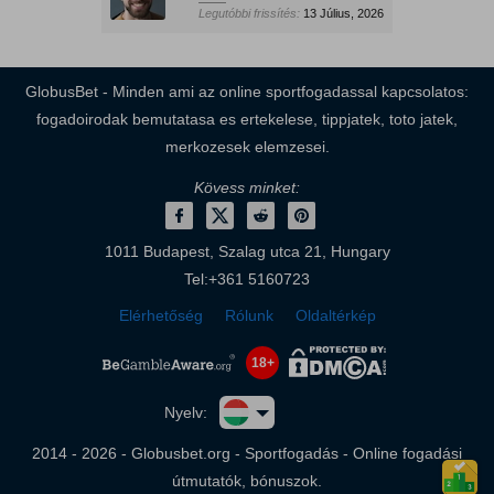
Legutóbbi frissítés:
13 Július, 2026
GlobusBet - Minden ami az online sportfogadassal kapcsolatos:
fogadoirodak bemutatasa es ertekelese, tippjatek, toto jatek,
merkozesek elemzesei.
Kövess minket:
1011 Budapest, Szalag utca 21, Hungary
Tel:+361 5160723
Elérhetőség
Rólunk
Oldaltérkép
18+
2014 - 2026 - Globusbet.org - Sportfogadás - Online fogadási
útmutatók, bónuszok.