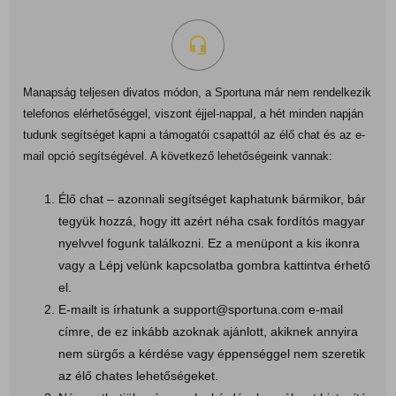
headset_mic
Manapság teljesen divatos módon, a Sportuna már nem rendelkezik
telefonos elérhetőséggel, viszont éjjel-nappal, a hét minden napján
tudunk segítséget kapni a támogatói csapattól az élő chat és az e-
mail opció segítségével. A következő lehetőségeink vannak:
Élő chat – azonnali segítséget kaphatunk bármikor, bár
tegyük hozzá, hogy itt azért néha csak fordítós magyar
nyelvvel fogunk találkozni. Ez a menüpont a kis ikonra
vagy a Lépj velünk kapcsolatba gombra kattintva érhető
el.
E-mailt is írhatunk a
support@sportuna.com
e-mail
címre, de ez inkább azoknak ajánlott, akiknek annyira
nem sürgős a kérdése vagy éppenséggel nem szeretik
az élő chates lehetőségeket.