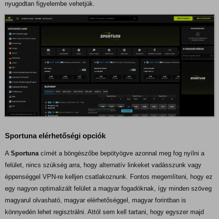
nyugodtan figyelembe vehetjük.
Sportuna elérhetőségi opciók
A
Sportuna
címét a böngészőbe bepötyögve azonnal meg fog nyílni a
felület, nincs szükség arra, hogy alternatív linkeket vadásszunk vagy
éppenséggel VPN-re kelljen csatlakoznunk. Fontos megemlíteni, hogy ez
egy nagyon optimalizált felület a magyar fogadóknak, így minden szöveg
magyarul olvasható, magyar elérhetőséggel, magyar forintban is
könnyedén lehet regisztrálni. Attól sem kell tartani, hogy egyszer majd