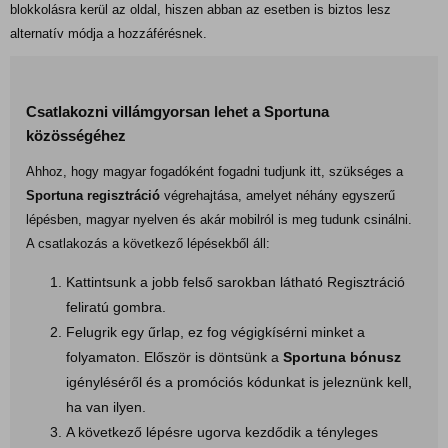
blokkolásra kerül az oldal, hiszen abban az esetben is biztos lesz
alternatív módja a hozzáférésnek.
Csatlakozni villámgyorsan lehet a Sportuna
közösségéhez
Ahhoz, hogy magyar fogadóként fogadni tudjunk itt, szükséges a
Sportuna regisztráció
végrehajtása, amelyet néhány egyszerű
lépésben, magyar nyelven és akár mobilról is meg tudunk csinálni.
A csatlakozás a következő lépésekből áll:
Kattintsunk a jobb felső sarokban látható Regisztráció
feliratú gombra.
Felugrik egy űrlap, ez fog végigkísérni minket a
folyamaton. Először is döntsünk a
Sportuna bónusz
igényléséről és a promóciós kódunkat is jeleznünk kell,
ha van ilyen.
A következő lépésre ugorva kezdődik a tényleges