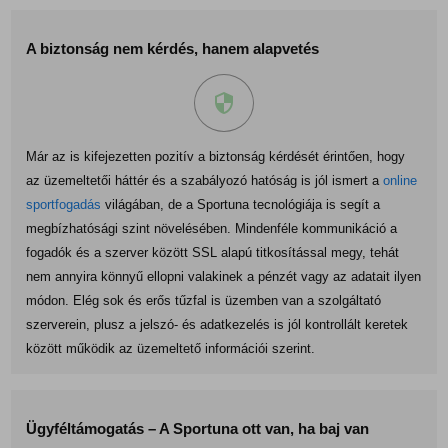
A biztonság nem kérdés, hanem alapvetés
security
Már az is kifejezetten pozitív a biztonság kérdését érintően, hogy
az üzemeltetői háttér és a szabályozó hatóság is jól ismert a
online
sportfogadás
világában, de a Sportuna tecnológiája is segít a
megbízhatósági szint növelésében. Mindenféle kommunikáció a
fogadók és a szerver között SSL alapú titkosítással megy, tehát
nem annyira könnyű ellopni valakinek a pénzét vagy az adatait ilyen
módon. Elég sok és erős tűzfal is üzemben van a szolgáltató
szerverein, plusz a jelszó- és adatkezelés is jól kontrollált keretek
között működik az üzemeltető információi szerint.
Ügyféltámogatás – A Sportuna ott van, ha baj van