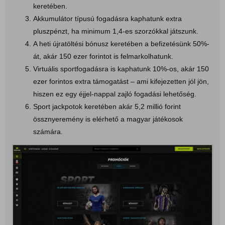
keretében.
Akkumulátor típusú fogadásra kaphatunk extra
pluszpénzt, ha minimum 1,4-es szorzókkal játszunk.
A heti újratöltési bónusz keretében a befizetésünk 50%-
át, akár 150 ezer forintot is felmarkolhatunk.
Virtuális sportfogadásra is kaphatunk 10%-os, akár 150
ezer forintos extra támogatást – ami kifejezetten jól jön,
hiszen ez egy éjjel-nappal zajló fogadási lehetőség.
Sport jackpotok keretében akár 5,2 millió forint
össznyeremény is elérhető a magyar játékosok
számára.