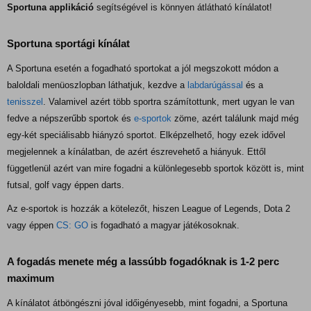
Sportuna applikáció
segítségével is könnyen átlátható kínálatot!
Sportuna sportági kínálat
A Sportuna esetén a fogadható sportokat a jól megszokott módon a
baloldali menüoszlopban láthatjuk, kezdve a
labdarúgással
és a
tenisszel
. Valamivel azért több sportra számítottunk, mert ugyan le van
fedve a népszerűbb sportok és
e-sportok
zöme, azért találunk majd még
egy-két speciálisabb hiányzó sportot. Elképzelhető, hogy ezek idővel
megjelennek a kínálatban, de azért észrevehető a hiányuk. Ettől
függetlenül azért van mire fogadni a különlegesebb sportok között is, mint
futsal, golf vagy éppen darts.
Az e-sportok is hozzák a kötelezőt, hiszen League of Legends, Dota 2
vagy éppen
CS: GO
is fogadható a magyar játékosoknak.
A fogadás menete még a lassúbb fogadóknak is 1-2 perc
maximum
A kínálatot átböngészni jóval időigényesebb, mint fogadni, a Sportuna