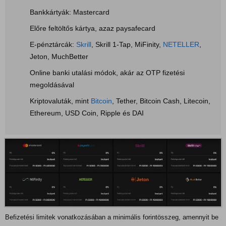
Bankkártyák: Mastercard
Előre feltöltős kártya, azaz paysafecard
E-pénztárcák:
Skrill
, Skrill 1-Tap, MiFinity,
NETELLER
,
Jeton, MuchBetter
Online banki utalási módok, akár az OTP fizetési
megoldásával
Kriptovaluták, mint
Bitcoin
, Tether, Bitcoin Cash, Litecoin,
Ethereum, USD Coin, Ripple és DAI
Befizetési limitek vonatkozásában a minimális forintösszeg, amennyit be