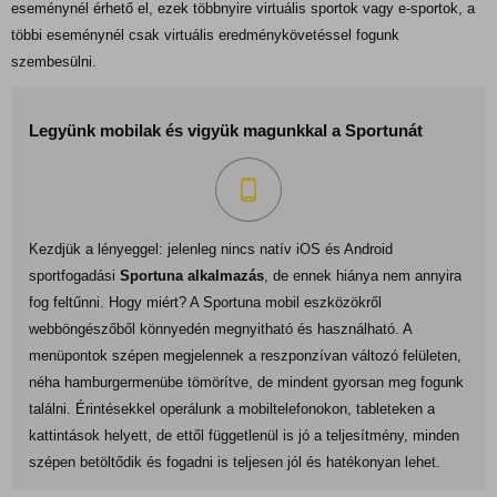
eseménynél érhető el, ezek többnyire virtuális sportok vagy e-sportok, a
többi eseménynél csak virtuális eredménykövetéssel fogunk
szembesülni.
Legyünk mobilak és vigyük magunkkal a Sportunát
phone_android
Kezdjük a lényeggel: jelenleg nincs natív iOS és Android
sportfogadási
Sportuna alkalmazás
, de ennek hiánya nem annyira
fog feltűnni. Hogy miért? A Sportuna mobil eszközökről
webböngészőből könnyedén megnyitható és használható. A
menüpontok szépen megjelennek a reszponzívan változó felületen,
néha hamburgermenübe tömörítve, de mindent gyorsan meg fogunk
találni. Érintésekkel operálunk a mobiltelefonokon, tableteken a
kattintások helyett, de ettől függetlenül is jó a teljesítmény, minden
szépen betöltődik és fogadni is teljesen jól és hatékonyan lehet.