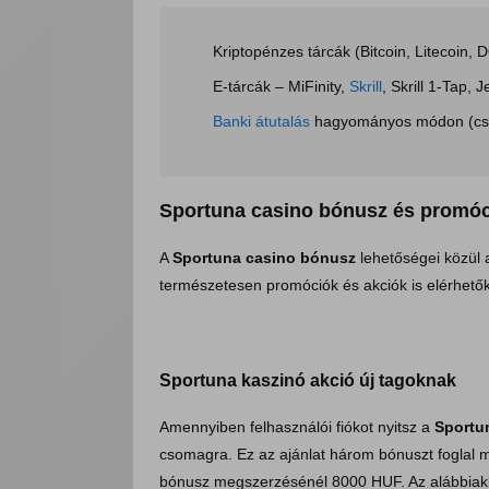
Kriptopénzes tárcák (Bitcoin, Litecoin, 
E-tárcák – MiFinity,
Skrill
, Skrill 1-Tap,
Banki átutalás
hagyományos módon (csak
Sportuna casino bónusz és promóc
A
Sportuna casino bónusz
lehetőségei közül a
természetesen promóciók és akciók is elérhetők.
Sportuna kaszinó akció új tagoknak
Amennyiben felhasználói fiókot nyitsz a
Sportu
csomagra. Ez az ajánlat három bónuszt foglal 
bónusz megszerzésénél 8000 HUF. Az alábbiak