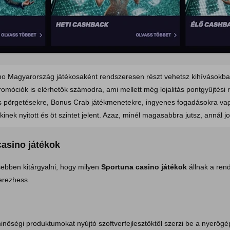
no Magyarország játékosaként rendszeresen részt vehetsz kihívásokba
romóciók is elérhetők számodra, ami mellett még lojalitás pontgyűjtési 
es pörgetésekre, Bonus Crab játékmenetekre, ingyenes fogadásokra vag
ek nyitott és öt szintet jelent. Azaz, minél magasabbra jutsz, annál 
casino játékok
sebben kitárgyalni, hogy milyen
Sportuna casino játékok
állnak a ren
erezhess.
nőségi produktumokat nyújtó szoftverfejlesztőktől szerzi be a nyerőgé