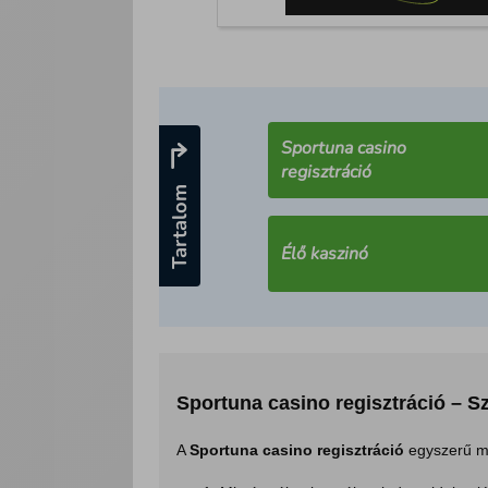
Sportuna casino
regisztráció
Tartalom
Élő kaszinó
Sportuna casino regisztráció – 
A
Sportuna casino regisztráció
egyszerű me