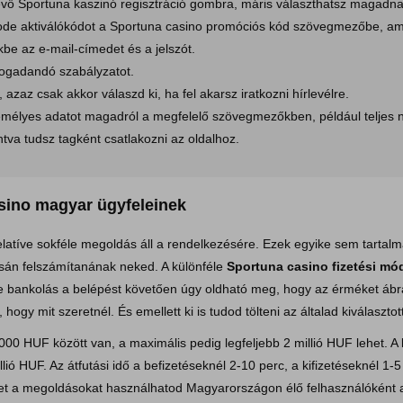
 lévő Sportuna kaszinó regisztráció gombra, máris választhatsz magadn
de aktiválókódot a Sportuna casino promóciós kód szövegmezőbe, ame
be az e-mail-címedet és a jelszót.
fogadandó szabályzatot.
 azaz csak akkor válaszd ki, ha fel akarsz iratkozni hírlevélre.
személyes adatot magadról a megfelelő szövegmezőkben, például teljes n
va tudsz tagként csatlakozni az oldalhoz.
asino magyar ügyfeleinek
atíve sokféle megoldás áll a rendelkezésére. Ezek egyike sem tartalmaz j
csán felszámítanának neked. A különféle
Sportuna casino fizetési mó
ine bankolás a belépést követően úgy oldható meg, hogy az érméket ábrá
 hogy mit szeretnél. És emellett ki is tudod tölteni az általad kiválasztot
00 HUF között van, a maximális pedig legfeljebb 2 millió HUF lehet. 
ó HUF. Az átfutási idő a befizetéseknél 2-10 perc, a kifizetéseknél 1-5
eket a megoldásokat használhatod Magyarországon élő felhasználóként a