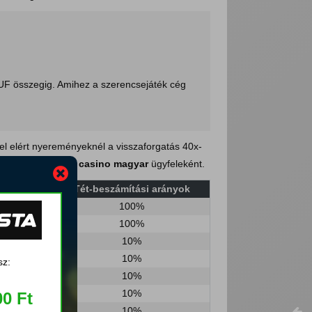
UF összegig. Amihez a szerencsejáték cég
l elért nyereményeknél a visszaforgatás 40x-
sítsd a
Sportuna casino magyar
ügyfeleként.
Tét-beszámítási arányok
100%
100%
10%
10%
z:
10%
10%
00 Ft
10%