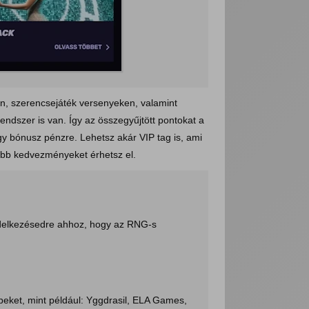
n, szerencsejáték versenyeken, valamint
rendszer is van. Így az összegyűjtött pontokat a
y bónusz pénzre. Lehetsz akár VIP tag is, ami
jobb kedvezményeket érhetsz el.
delkezésedre ahhoz, hogy az RNG-s
peket, mint például: Yggdrasil, ELA Games,