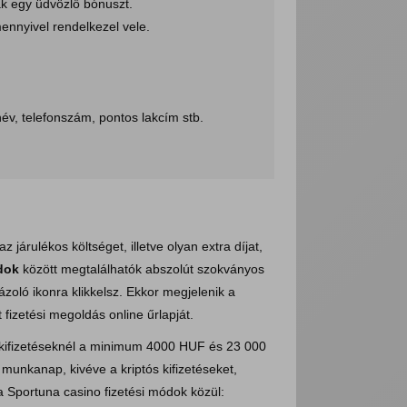
ak egy üdvözlő bónuszt.
nnyivel rendelkezel vele.
év, telefonszám, pontos lakcím stb.
árulékos költséget, illetve olyan extra díjat,
dok
között megtalálhatók abszolút szokványos
zoló ikonra klikkelsz. Ekkor megjelenik a
t fizetési megoldás online űrlapját.
A kifizetéseknél a minimum 4000 HUF és 23 000
 munkanap, kivéve a kriptós kifizetéseket,
 Sportuna casino fizetési módok közül: