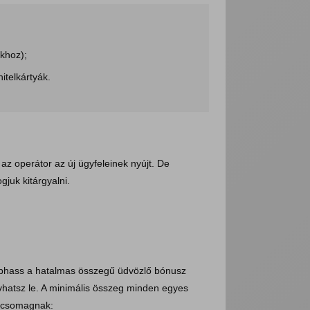
khoz);
itelkártyák.
az operátor az új ügyfeleinek nyújt. De
juk kitárgyalni.
saphass a hatalmas összegű üdvözlő bónusz
vhatsz le. A minimális összeg minden egyes
s csomagnak: