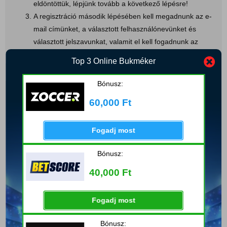
eldöntöttük, lépjünk tovább a következő lépésre!
A regisztráció második lépésében kell megadnunk az e-
mail címünket, a választott felhasználónevünket és
választott jelszavunkat, valamit el kell fogadnunk az
oldal Felhasználási Feltételeit és Adatkezelési
Top 3 Online Bukméker
Szabályzatát. Ha megvan, kattintsunk a Tovább feliratú
gombra!
Bónusz:
Most kell megadnunk majd az adatainkat, tehát a teljes
60,000 Ft
nevünket, a születési időnket, a nemünket, az
országunkat, a választott pénznemünket, a
telefonszámunkat, valamint a pontos címünket. Ha ez
Fogadj most
megvan, akkor már csak a Fiók létrehozása feliratú
Bónusz:
gombra kell kattintanunk és bent is vagyunk a QuickWin
oldalán!
40,000 Ft
A regisztráció során mindenképpen helyes adatokat adjunk meg,
ugyanis a későbbiekben a csatlakozás után mindenképpen szükség
Fogadj most
van ezen adatok hitelesítésére, mielőtt kifizetést
Bónusz:
kezdeményezhetnénk. Az azonosítás/hitelesítés folyamata során a