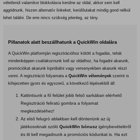
véletlenül valamikor blokkolásra kerülne az oldal, akkor sem kell
aggódnunk, hiszen alternatív linkeket, kerülőutakat mindig gond nélkül
lehet találni. De erre nincs szükség jelenleg, az tény.
Pillanatok alatt beszállhatunk a QuickWin oldalára
A QuickWin platformján regisztrációhoz kötött a fogadás, tehát
mindenképpen csatlakoznunk kell az oldalhoz, ha fogadni akarunk,
promóciókat akarunk kipróbálni vagy versenyekben akarunk részt
venni. A regisztráció folyamata a
QuickWin vélemények
szerint is
kifejezetten gyors és egyszerű, a következő lépésekből áll:
Kattintsunk a fő felület jobb felső sarkában elérhető
Regisztráció feliratú gombra a folyamat
megkezdéséhez!
Az első felugró ablakban kell döntenünk az új
játékosoknak szóló
QuickWin bónusz
igénybevételéről
és itt kell megadnunk a promóciós kódunkat is. Ha ezt