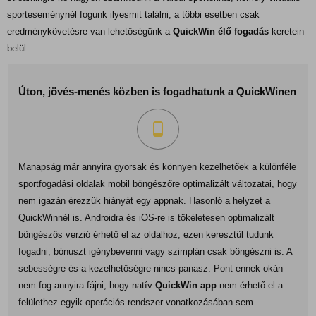
sporteseménynél fogunk ilyesmit találni, a többi esetben csak
eredménykövetésre van lehetőségünk a
QuickWin élő fogadás
keretein
belül.
Úton, jövés-menés közben is fogadhatunk a QuickWinen
phone_android
Manapság már annyira gyorsak és könnyen kezelhetőek a különféle
sportfogadási oldalak mobil böngészőre optimalizált változatai, hogy
nem igazán érezzük hiányát egy appnak. Hasonló a helyzet a
QuickWinnél is. Androidra és iOS-re is tökéletesen optimalizált
böngészős verzió érhető el az oldalhoz, ezen keresztül tudunk
fogadni, bónuszt igénybevenni vagy szimplán csak böngészni is. A
sebességre és a kezelhetőségre nincs panasz. Pont ennek okán
nem fog annyira fájni, hogy natív
QuickWin app
nem érhető el a
felülethez egyik operációs rendszer vonatkozásában sem.