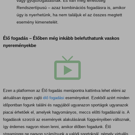
vagy gyűjtőfogadásnak. És van még lehetőség
Rendszertípusú – azaz kombinációs fogadásra is, amikor
úgy is nyerhetünk, ha nem találjuk el az összes megtett
esemény kimenetelét.
Élő fogadás – Élőben még inkább belefuthatunk vaskos
nyereményekbe
live_tv
Ezen a platformon az Élő fogadás menüpontra kattintva lehet elérni az
aktuálisan éppen zajló
élő fogadási
eseményeket. Ezekből azért minden
időpontban fogunk találni és nagyjából ugyanazon sportágok ugyanazok
piacai érhetőek el, amelyek hagyományos, meccs előtti fogadásnál is. A
fogadások szorzói az események alakulásának függvényében változnak,
így érdemes nagyon résen lenni, amikor élőben fogadunk. Élő
streamingre ne nagyon számítsunk a valódi sportoknál, némely virtuális