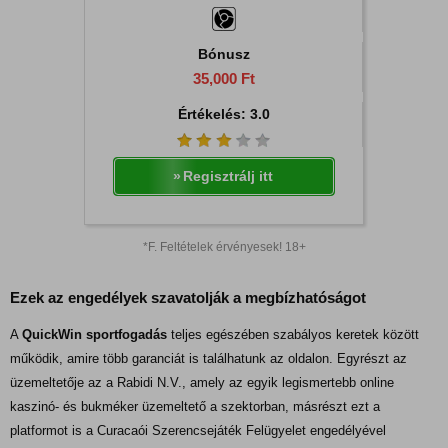
Bónusz
35,000 Ft
Értékelés:
3.0
Regisztrálj itt
*F. Feltételek érvényesek! 18+
Ezek az engedélyek szavatolják a megbízhatóságot
A
QuickWin sportfogadás
teljes egészében szabályos keretek között
működik, amire több garanciát is találhatunk az oldalon. Egyrészt az
üzemeltetője az a Rabidi N.V., amely az egyik legismertebb online
kaszinó- és bukméker üzemeltető a szektorban, másrészt ezt a
platformot is a Curacaói Szerencsejáték Felügyelet engedélyével