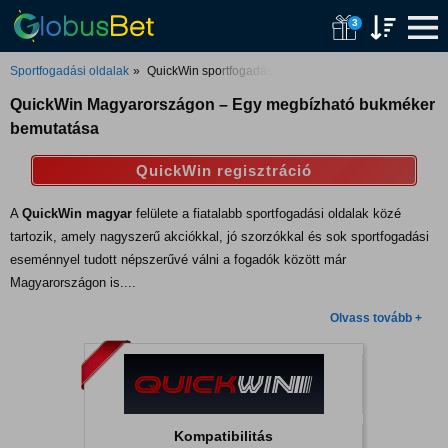
Skip
3
to
content
Sportfogadási oldalak
QuickWin sportfogadás
QuickWin Magyarországon – Egy megbízható bukméker
bemutatása
QuickWin regisztráció
A
QuickWin magyar
felülete a fiatalabb sportfogadási oldalak közé
tartozik, amely nagyszerű akciókkal, jó szorzókkal és sok sportfogadási
eseménnyel tudott népszerűvé válni a fogadók között már
Magyarországon is.
...
Olvass tovább +
Kompatibilitás