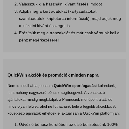
Válasszuk ki a használni kívánt fizetési módot
Adjuk meg a kért adatokat (kártyaadatokat,
számlaadatok, kriptotárca információk), majd adjuk meg
a kifizetni kívánt összeget is
Erősítsük meg a tranzakciót és már csak várnunk kell a
pénz megérkezésére!
QuickWin akciók és promóciók minden napra
Nem is indulhatna jobban a
QuickWin sportfogadási
kalandunk,
mint néhány nagyszerű bónusz segítségével. A vonatkozó
ajánlatokat mindig megtaláljuk a Promóciók menüpont alatt, de
nincs olyan felület, ahol ne futhatnánk bele a legjobb akciókba. A
következő ajánlatok érhetőek el aktuálisan a QuickWin platformján:
Üdvözlő bónusz keretében az első befizetésünk 100%-