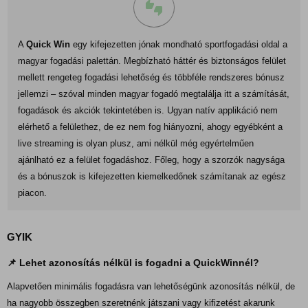
thumbs_up_down
A
Quick Win
egy kifejezetten jónak mondható sportfogadási oldal a
magyar fogadási palettán. Megbízható háttér és biztonságos felület
mellett rengeteg fogadási lehetőség és többféle rendszeres bónusz
jellemzi – szóval minden magyar fogadó megtalálja itt a számítását,
fogadások és akciók tekintetében is. Ugyan natív applikáció nem
elérhető a felülethez, de ez nem fog hiányozni, ahogy egyébként a
live streaming is olyan plusz, ami nélkül még egyértelműen
ajánlható ez a felület fogadáshoz. Főleg, hogy a szorzók nagysága
és a bónuszok is kifejezetten kiemelkedőnek számítanak az egész
piacon.
GYIK
📌 Lehet azonosítás nélkül is fogadni a QuickWinnél?
Alapvetően minimális fogadásra van lehetőségünk azonosítás nélkül, de
ha nagyobb összegben szeretnénk játszani vagy kifizetést akarunk