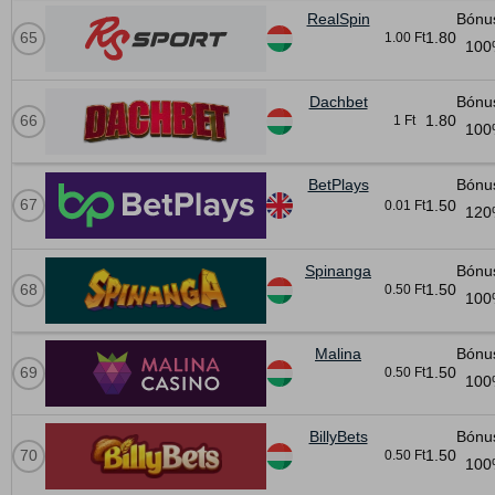
RealSpin
1.80
1.00 Ft
100
Dachbet
1.80
1 Ft
100
BetPlays
1.50
0.01 Ft
120
Spinanga
1.50
0.50 Ft
100
Malina
1.50
0.50 Ft
100
BillyBets
1.50
0.50 Ft
100