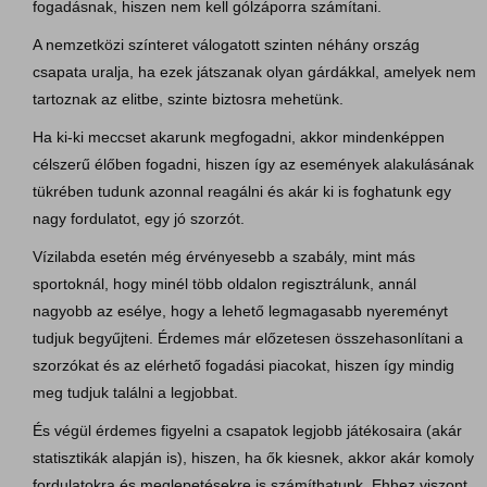
fogadásnak, hiszen nem kell gólzáporra számítani.
A nemzetközi színteret válogatott szinten néhány ország
csapata uralja, ha ezek játszanak olyan gárdákkal, amelyek nem
tartoznak az elitbe, szinte biztosra mehetünk.
Ha ki-ki meccset akarunk megfogadni, akkor mindenképpen
célszerű élőben fogadni, hiszen így az események alakulásának
tükrében tudunk azonnal reagálni és akár ki is foghatunk egy
nagy fordulatot, egy jó szorzót.
Vízilabda esetén még érvényesebb a szabály, mint más
sportoknál, hogy minél több oldalon regisztrálunk, annál
nagyobb az esélye, hogy a lehető legmagasabb nyereményt
tudjuk begyűjteni. Érdemes már előzetesen összehasonlítani a
szorzókat és az elérhető fogadási piacokat, hiszen így mindig
meg tudjuk találni a legjobbat.
És végül érdemes figyelni a csapatok legjobb játékosaira (akár
statisztikák alapján is), hiszen, ha ők kiesnek, akkor akár komoly
fordulatokra és meglepetésekre is számíthatunk. Ehhez viszont