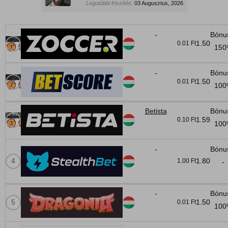
Legutóbbi frissítés:
03 Augusztus, 2026
-
1.50
0.01 Ft
150
-
1.50
0.01 Ft
100
Betista
1.59
0.10 Ft
100
-
1.80
1.00 Ft
-
-
1.50
0.01 Ft
100