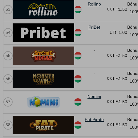
Rollino
1.50
0.01 Ft
100
PriBet
1.00
1 Ft
100
-
1.50
0.01 Ft
100
-
1.50
0.01 Ft
100
Nomini
1.50
0.01 Ft
100
Fat Pirate
1.50
0.01 Ft
100