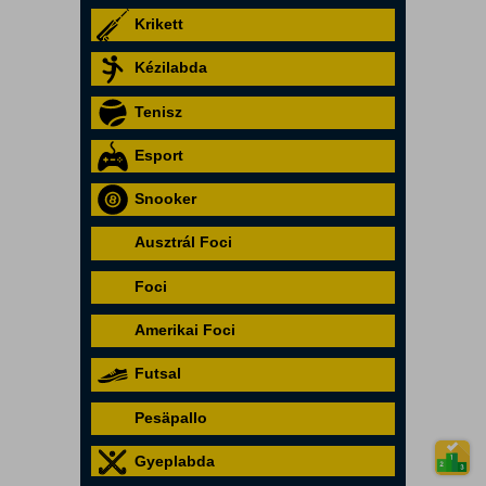
Krikett
Kézilabda
Tenisz
Esport
Snooker
Ausztrál Foci
Foci
Amerikai Foci
Futsal
Pesäpallo
Gyeplabda