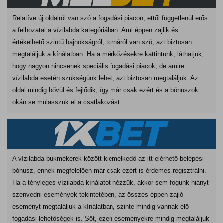
Relatíve új oldalról van szó a fogadási piacon, ettől függetlenül erős
a felhozatal a vízilabda kategóriában. Ami éppen zajlik és
értékelhető szintű bajnokságról, tornáról van szó, azt biztosan
megtaláljuk a kínálatban. Ha a mérkőzésekre kattintunk, láthatjuk,
hogy nagyon nincsenek speciális fogadási piacok, de amire
vízilabda esetén szükségünk lehet, azt biztosan megtaláljuk. Az
oldal mindig bővül és fejlődik, így már csak ezért és a bónuszok
okán se mulasszuk el a csatlakozást.
A vízilabda bukmékerek között kiemelkedő az itt elérhető belépési
bónusz, ennek megfelelően már csak ezért is érdemes regisztrálni.
Ha a tényleges vízilabda kínálatot nézzük, akkor sem fogunk hiányt
szenvedni események tekintetében, az összes éppen zajló
eseményt megtaláljuk a kínálatban, szinte mindig vannak élő
fogadási lehetőségek is. Sőt, ezen eseményekre mindig megtaláljuk