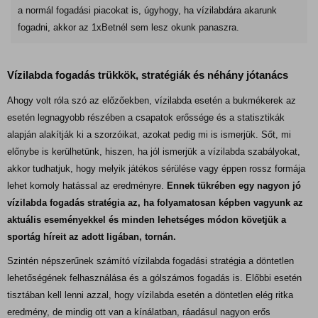
a normál fogadási piacokat is, úgyhogy, ha vízilabdára akarunk
fogadni, akkor az 1xBetnél sem lesz okunk panaszra.
Vízilabda fogadás trükkök, stratégiák és néhány jótanács
Ahogy volt róla szó az előzőekben, vízilabda esetén a bukmékerek az
esetén legnagyobb részében a csapatok erőssége és a statisztikák
alapján alakítják ki a szorzóikat, azokat pedig mi is ismerjük. Sőt, mi
előnybe is kerülhetünk, hiszen, ha jól ismerjük a vízilabda szabályokat,
akkor tudhatjuk, hogy melyik játékos sérülése vagy éppen rossz formája
lehet komoly hatással az eredményre.
Ennek tükrében egy nagyon jó
vízilabda fogadás stratégia az, ha folyamatosan képben vagyunk az
aktuális eseményekkel és minden lehetséges módon követjük a
sportág híreit az adott ligában, tornán.
Szintén népszerűnek számító vízilabda fogadási stratégia a döntetlen
lehetőségének felhasználása és a gólszámos fogadás is. Előbbi esetén
tisztában kell lenni azzal, hogy vízilabda esetén a döntetlen elég ritka
eredmény, de mindig ott van a kínálatban, ráadásul nagyon erős