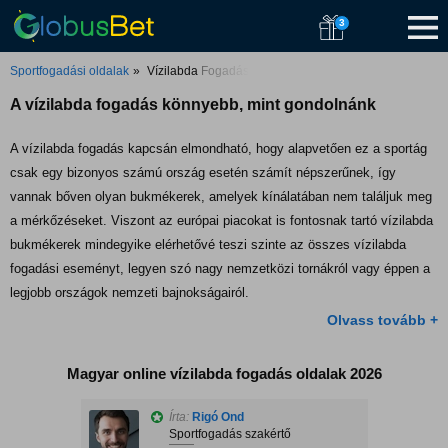
Skip
3
to
content
Sportfogadási oldalak
Vízilabda Fogadás
A vízilabda fogadás könnyebb, mint gondolnánk
A vízilabda fogadás kapcsán elmondható, hogy alapvetően ez a sportág
csak egy bizonyos számú ország esetén számít népszerűnek, így
vannak bőven olyan bukmékerek, amelyek kínálatában nem találjuk meg
a mérkőzéseket. Viszont az európai piacokat is fontosnak tartó vízilabda
bukmékerek mindegyike elérhetővé teszi szinte az összes vízilabda
fogadási eseményt, legyen szó nagy nemzetközi tornákról vagy éppen a
legjobb országok nemzeti bajnokságairól.
Olvass tovább +
Magyar online vízilabda fogadás oldalak 2026
Írta:
Rigó Ond
Rigó Ond
Sportfogadás szakértő