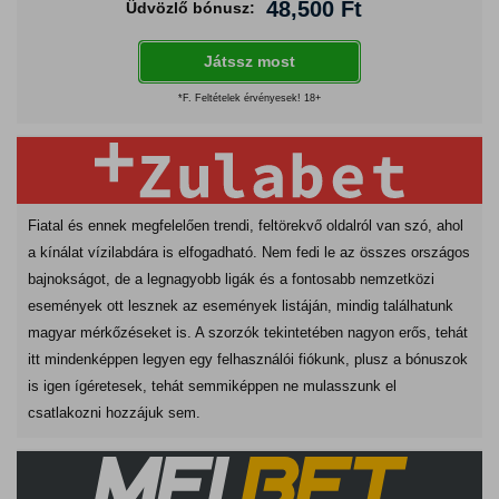
48,500 Ft
Üdvözlő bónusz:
Játssz most
*F. Feltételek érvényesek! 18+
Fiatal és ennek megfelelően trendi, feltörekvő oldalról van szó, ahol
a kínálat vízilabdára is elfogadható. Nem fedi le az összes országos
bajnokságot, de a legnagyobb ligák és a fontosabb nemzetközi
események ott lesznek az események listáján, mindig találhatunk
magyar mérkőzéseket is. A szorzók tekintetében nagyon erős, tehát
itt mindenképpen legyen egy felhasználói fiókunk, plusz a bónuszok
is igen ígéretesek, tehát semmiképpen ne mulasszunk el
csatlakozni hozzájuk sem.