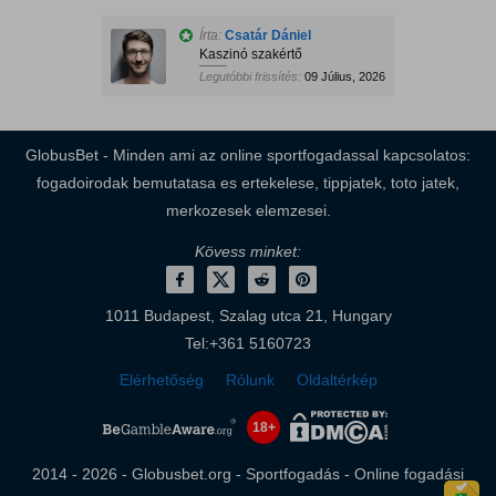
Írta:
Csatár Dániel
Csatár Dániel
Kaszinó szakértő
Legutóbbi frissítés:
09 Július, 2026
GlobusBet - Minden ami az online sportfogadassal kapcsolatos:
fogadoirodak bemutatasa es ertekelese, tippjatek, toto jatek,
merkozesek elemzesei.
Kövess minket:
1011 Budapest, Szalag utca 21, Hungary
Tel:+361 5160723
Elérhetőség
Rólunk
Oldaltérkép
18+
2014 - 2026 - Globusbet.org - Sportfogadás - Online fogadási