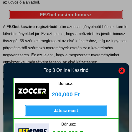
az üdvözlő ajánlatból.
FEZbet casino bónusz
A
FEZbet kaszino regisztráció
után azonnal igényelhető bónusz korrekt
követelményekkel jár. Ez azt jelenti, hogy a befizetett és jóváírt bónusz
összegét 35-ször kell megforgatni az első kifizetéshez, míg az ingyenes
pörgetésekből származó nyeremények esetén ez a követelmény
negyvenszeres. Ez azt jelenti, hogy a megszerzett nyereményünket
ennyiszer kell még tétként feltenni az első kifizetéshez.
Top 3 Online Kaszinó
A bónuszok teljesítésében a különféle
FEZbet kaszinó játékok
más és
más százalékkal vesznek részt. A következő tábla részletesen
Bónusz:
megmutatja, hogy ezek milyen százalékok:
200,000 Ft
Hozzájárulás a
Kategóriák
bónusz
Játssz most
összegéhez
Nyerőgépes játékok néhány kivétellel + bingó,
100%
Bónusz:
kenó és kaparós sorsjegyek