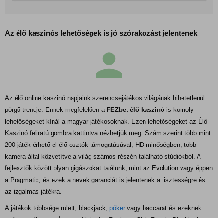
Az élő kaszinós lehetőségek is jó szórakozást jelentenek
person
Az élő online kaszinó napjaink szerencsejátékos világának hihetetlenül
pörgő trendje. Ennek megfelelően a
FEZbet élő kaszinó
is komoly
lehetőségeket kínál a magyar játékosoknak. Ezen lehetőségeket az Élő
Kaszinó feliratú gombra kattintva nézhetjük meg. Szám szerint több mint
200 játék érhető el élő osztók támogatásával, HD minőségben, több
kamera által közvetítve a világ számos részén található stúdiókból. A
fejlesztők között olyan gigászokat találunk, mint az Evolution vagy éppen
a Pragmatic, és ezek a nevek garanciát is jelentenek a tisztességre és
az izgalmas játékra.
A játékok többsége rulett, blackjack,
póker
vagy baccarat és ezeknek