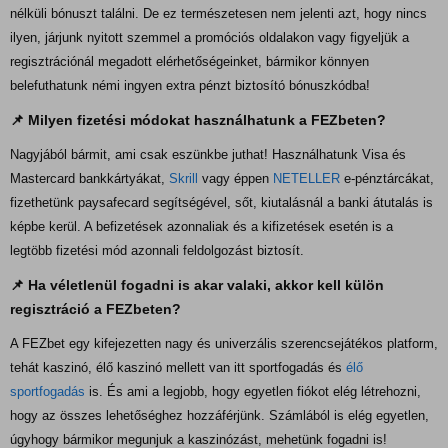
nélküli bónuszt találni. De ez természetesen nem jelenti azt, hogy nincs
ilyen, járjunk nyitott szemmel a promóciós oldalakon vagy figyeljük a
regisztrációnál megadott elérhetőségeinket, bármikor könnyen
belefuthatunk némi ingyen extra pénzt biztosító bónuszkódba!
📌 Milyen fizetési módokat használhatunk a FEZbeten?
Nagyjából bármit, ami csak eszünkbe juthat! Használhatunk Visa és
Mastercard bankkártyákat,
Skrill
vagy éppen
NETELLER
e-pénztárcákat,
fizethetünk paysafecard segítségével, sőt, kiutalásnál a banki átutalás is
képbe kerül. A befizetések azonnaliak és a kifizetések esetén is a
legtöbb fizetési mód azonnali feldolgozást biztosít.
📌 Ha véletlenül fogadni is akar valaki, akkor kell külön
regisztráció a FEZbeten?
A FEZbet egy kifejezetten nagy és univerzális szerencsejátékos platform,
tehát kaszinó, élő kaszinó mellett van itt sportfogadás és
élő
sportfogadás
is. És ami a legjobb, hogy egyetlen fiókot elég létrehozni,
hogy az összes lehetőséghez hozzáférjünk. Számlából is elég egyetlen,
úgyhogy bármikor megunjuk a kaszinózást, mehetünk fogadni is!