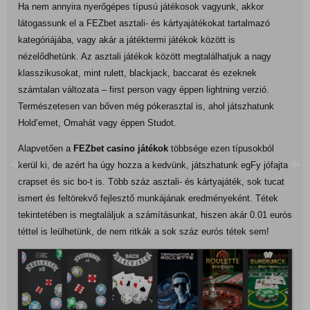
Ha nem annyira nyerőgépes típusú játékosok vagyunk, akkor
látogassunk el a FEZbet asztali- és kártyajátékokat tartalmazó
kategóriájába, vagy akár a játéktermi játékok között is
nézelődhetünk. Az asztali játékok között megtalálhatjuk a nagy
klasszikusokat, mint rulett, blackjack, baccarat és ezeknek
számtalan változata – first person vagy éppen lightning verzió.
Természetesen van bőven még pókerasztal is, ahol játszhatunk
Hold’emet, Omahát vagy éppen Studot.
Alapvetően a
FEZbet casino játékok
többsége ezen típusokból
kerül ki, de azért ha úgy hozza a kedvünk, játszhatunk egFy jófajta
crapset és sic bo-t is. Több száz asztali- és kártyajáték, sok tucat
ismert és feltörekvő fejlesztő munkájának eredményeként. Tétek
tekintetében is megtaláljuk a számításunkat, hiszen akár 0.01 eurós
téttel is leülhetünk, de nem ritkák a sok száz eurós tétek sem!