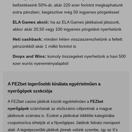
befizetéseink 50%-át, akár 220 ezer forintot megkaphatunk
extra pénzben, kiegészítve még 50 ingyenes pörgetéssel
ELA Games akció:
ha az ELA Games játékaival játszunk,
akkor akár 20,50 vagy 100 ingyenes pörgetést nyerhetünk
Heti cashback:
minden héten visszaszerezhetünk a feltett
pénzünkből akár 1 millió forintot is
Drops and Wins:
komoly összegeket nyerhetünk a havi 500
ezer eurós nyereményalapból
A FEZbet legerősebb kínálata egyértelműen a
nyerőgépek szekciója
A FEZbet casino játékok között egyértelműen a
FEZbet
nyerőgépek
számítanak az elsőszámú célpontnak a magyar
játékosok számára is. Ezeket a játékokat többféle kategóriába
csoportosítva érhetjük el a Nyerőgépes Játékok feliratú menüpont
alatt. A legnépszerűbb játékok jönnek velünk szembe, így az It’s