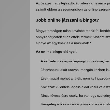
Az összes nagy fejlesztőcég jelen van ezen a p
számít ebben a szegmensben az online szerenc
Jobb online játszani a bingot?
Magyarországon talán kevésbé merül fel kérdés
annyira terjedtek el az efféle termek, viszont
előnye az egyiknek és a másiknak?
Az online bingo előnyei:
A kényelem az egyik legnagyobb előnye, nem 
Játszhatunk akár utazás, mozgás közben is
Éjjel-nappal mehet a játék, nem kell igazod
Sok száz különféle legális oldal közül vála
Nincs tévesztésre esély, ha van egy szelvény
Rengeteg a bónusz és a promóció és a sokfé