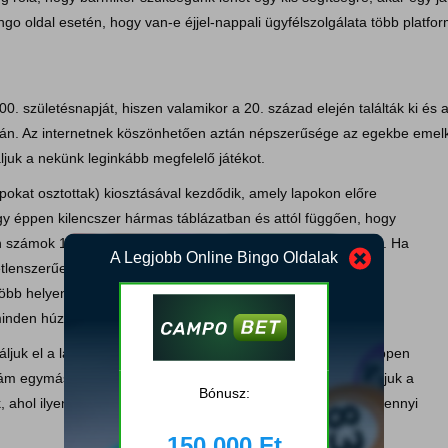
go oldal esetén, hogy van-e éjjel-nappali ügyfélszolgálata több platfo
100. születésnapját, hiszen valamikor a 20. század elején találták ki é
során. Az internetnek köszönhetően aztán népszerűsége az egekbe emelk
ljuk a nekünk leginkább megfelelő játékot.
apokat osztottak) kiosztásával kezdődik, amely lapokon előre
y éppen kilencszer hármas táblázatban és attól függően, hogy
n számok 1 és 75 vagy éppen 1 és 90 között helyezkednek el. Ha
A Legjobb Online Bingo Oldalak
tlenszerűen számokat sorsolni és nekünk be kell jelölni ezen
több helyen egyébként már nem kell ezzel foglalkoznunk,
minden húzásnál.
áljuk el a lapunkon, hogy függőlegesen, vízszintesen vagy éppen
zám egymás mellett szerepel, akkor Bingót kiáltunk, megnyomjuk a
Bónusz:
 ahol ilyenkor még tovább folytatódik a játék, de alapvetően ennyi
150,000 Ft