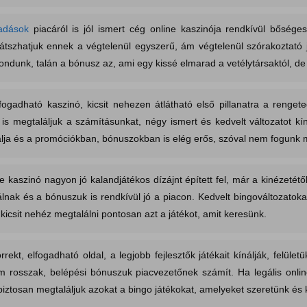
adások
piacáról is jól ismert cég online kaszinója rendkívül bőséges
 játszhatjuk ennek a végtelenül egyszerű, ám végtelenül szórakoztató 
ndunk, talán a bónusz az, ami egy kissé elmarad a vetélytársaktól, de
lfogadható kaszinó, kicsit nehezen átlátható első pillanatra a rengete
tt is megtaláljuk a számításunkat, négy ismert és kedvelt változatot k
álja és a promóciókban, bónuszokban is elég erős, szóval nem fogunk me
e kaszinó nagyon jó kalandjátékos dízájnt épített fel, már a kinézetétő
álnak és a bónuszuk is rendkívül jó a piacon. Kedvelt bingováltozatok
kicsit nehéz megtalálni pontosan azt a játékot, amit keresünk.
rrekt, elfogadható oldal, a legjobb fejlesztők játékait kínálják, felület
m rosszak, belépési bónuszuk piacvezetőnek számít. Ha legális onlin
biztosan megtaláljuk azokat a bingo játékokat, amelyeket szeretünk és