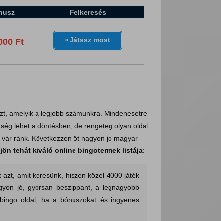
nusz
Felkeresés
Játssz most
000 Ft
 azt, amelyik a legjobb számunkra. Mindenesetre
tség lehet a döntésben, de rengeteg olyan oldal
y vár ránk. Következzen öt nagyon jó magyar
jjön tehát kiváló online bingotermek listája
:
k azt, amit keresünk, hiszen közel 4000 játék
nagyon jó, gyorsan beszippant, a legnagyobb
e bingo oldal, ha a bónuszokat és ingyenes