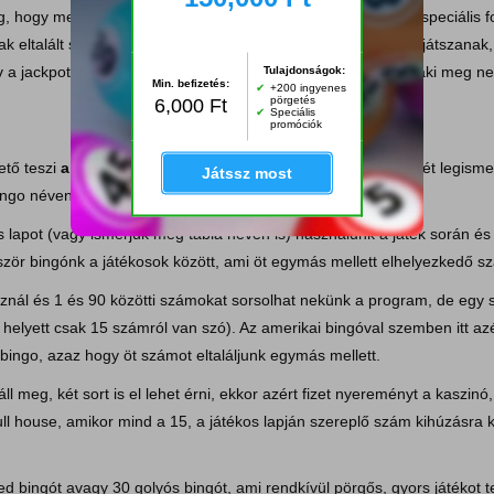
, hogy mennyi számot találtunk el, esetleg eltaláltunk-e egy speciális 
k eltalált számaink), de sok esetben jobb nekünk, ha sokan játszanak,
v a jackpot összege, tehát folyamatosan növekszik, amíg valaki meg ne
Tulajdonságok:
Min. befizetés:
+200 ingyenes
pörgetés
6,000 Ft
Speciális
promóciók
ető teszi
a bingo legnépszerűbb változatait
, amelyeknek két legismer
Játssz most
ngo néven is.
lapot (vagy ismerjük még tábla néven is) használunk a játék során és
ör bingónk a játékosok között, ami öt egymás mellett elhelyezkedő szám
nál és 1 és 90 közötti számokat sorsolhat nekünk a program, de egy so
helyett csak 15 számról van szó). Az amerikai bingóval szemben itt azé
 bingo, azaz hogy öt számot eltaláljunk egymás mellett.
l meg, két sort is el lehet érni, ekkor azért fizet nyereményt a kaszinó,
full house, amikor mind a 15, a játékos lapján szereplő szám kihúzásra 
ingót avagy 30 golyós bingót, ami rendkívül pörgős, gyors játékot tes