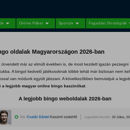
ók
Online Póker
Sportok
Fogadási Stratégiák
bingo oldalak Magyarországon 2026-ban
örvendett már az elmúlt években is, de most kezdett igazán pezsegni k
atukba. A bingot kedvelő játékosoknak többé tehát már biztosan nem kell
kossal van módunk együtt játszani. A következőkben bemutatjuk a legjob
ni
a legjobb magyar online bingo kaszinókat
.
A legjobb bingo weboldalak 2026-ban
Csatár Dániel
Írta:
Csatár Dániel
Kaszinó szakértő
Legutóbbi frissítés:
20 Július, 2