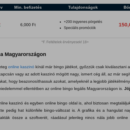
lv
Min. befizetés
Tulajdonságok
Bó
+200 ingyenes pörgetés
150,
6,000 Ft
Speciális promóciók
*F. Feltételek érvényesek! 18+
ája Magyarországon
geteg
online kaszinó
kínál már bingo játékot, győzzük csak kiválasztani
kapcsán vagy az adott kaszinó mögött nagy, ismert cég áll, az már segí
alakat, hogy beazonosíthassuk azokat, amelyeknél a legjobb játékélmén
özhiedelemmel ellentétben az online bingo legális Magyarországon is.
Jö
line kaszinó és egyben online bingo oldal is, ahol biztosan megtalálju
özte pedig hat különféle bingo-változat is. A grafika és a hangulat 
 rakták össze a szoftverét, ráadásul jelenleg nincs nála jobb onlin