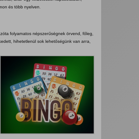
rmon és több nyelven.
s azóta folyamatos népszerűségnek örvend, főleg,
edett, hihetetlenül sok lehetőségünk van arra,