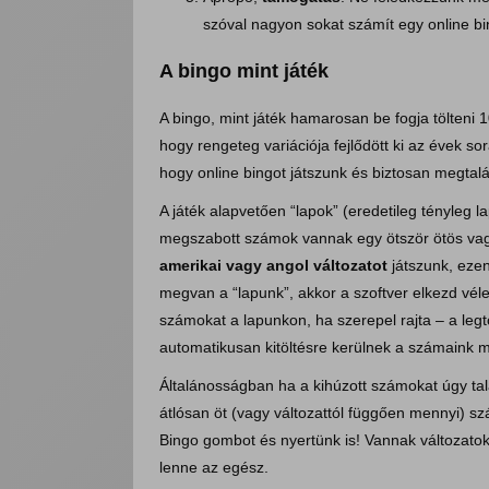
szóval nagyon sokat számít egy online bin
A bingo mint játék
A bingo, mint játék hamarosan be fogja tölteni 
hogy rengeteg variációja fejlődött ki az évek 
hogy online bingot játszunk és biztosan megtalá
A játék alapvetően “lapok” (eredetileg tényleg l
megszabott számok vannak egy ötször ötös vag
amerikai vagy angol változatot
játszunk, eze
megvan a “lapunk”, akkor a szoftver elkezd véle
számokat a lapunkon, ha szerepel rajta – a leg
automatikusan kitöltésre kerülnek a számaink 
Általánosságban ha a kihúzott számokat úgy tal
átlósan öt (vagy változattól függően mennyi) s
Bingo gombot és nyertünk is! Vannak változatok,
lenne az egész.