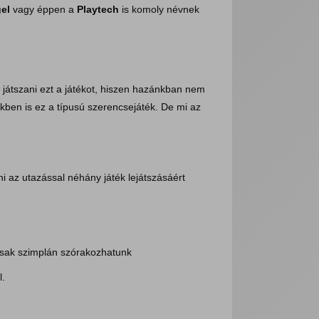
gel
vagy éppen a
Playtech
is komoly névnek
játszani ezt a játékot, hiszen hazánkban nem
kben is ez a típusú szerencsejáték. De mi az
 az utazással néhány játék lejátszásáért
 csak szimplán szórakozhatunk
l.