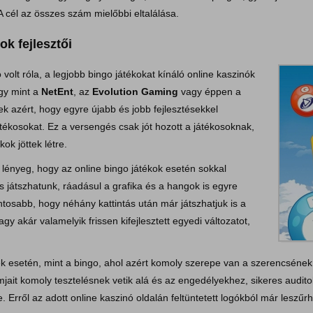
A cél az összes szám mielőbbi eltalálása.
k fejlesztői
olt róla, a legjobb bingo játékokat kínáló online kaszinók
gy mint a
NetEnt
, az
Evolution Gaming
vagy éppen a
 azért, hogy egyre újabb és jobb fejlesztésekkel
játékosokat. Ez a versengés csak jót hozott a játékosoknak,
ok jöttek létre.
lényeg, hogy az online bingo játékok esetén sokkal
s játszhatunk, ráadásul a grafika és a hangok is egyre
ntosabb, hogy néhány kattintás után már játszhatjuk is a
 akár valamelyik frissen kifejlesztett egyedi változatot,
ék esetén, mint a bingo, ahol azért komoly szerepe van a szerencséne
mjait komoly tesztelésnek vetik alá és az engedélyekhez, sikeres audit
Erről az adott online kaszinó oldalán feltüntetett logókból már leszűrh