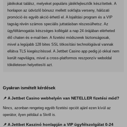
játékokat találsz, melyeket populáris játékfejlesztők készítettek. A
honlapon az üdvözlő bónusz mellett sokfajta verseny, hálózati
promóció és egyéb akció érhető el. A lojalitási program és a VIP
tagság révén számos speciális juttatásban részesülhetsz. Az
ügyféltámogatás készséges kollégáit a nap 24 órájában elérheted
élő chaten és e-mail-ben. A fizetési módszerek biztonságosak,
mivel a legújabb 128 bites SSL titkosítási technológiával vannak
ellátva TLS kiegészítéssel. A Jettbet Casino app pedig jó okkal nem
került napvilágra, mivel a cross-platformos reszponzív weboldal
tökéletesen helyettesíti azt.
Gyakran ismételt kérdések
📌 A Jettbet Casino webhelyén van NETELLER fizetési mód?
Nincs, azonban rengeteg egyéb fizetési opciót ajánl ezen kívül az
operátor, ilyen például a Skrill is.
📌 A Jettbet Kaszinó honlapján a VIP ügyfélszolgálat 0-24