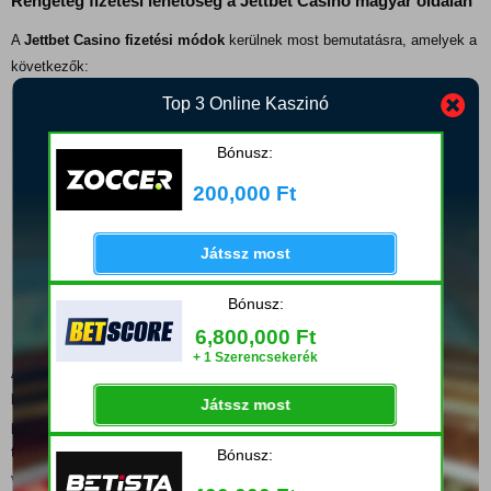
Rengeteg fizetési lehetőség a Jettbet Casino magyar oldalán
A
Jettbet Casino fizetési módok
kerülnek most bemutatásra, amelyek a
következők:
Top 3 Online Kaszinó
PaysafeCard (csak befizetéshez);
Bónusz:
MiFinity;
200,000 Ft
Skrill;
Banki transzfer (csak kifizetéshez);
Játssz most
Különböző kriptovaluták (DOGE, Litecoin, Binance Pay,
Bónusz:
Tether stb.).
6,800,000 Ft
+ 1 Szerencsekerék
A Jettbet Casino magyar ügyfeleként a „Pénztár” menü alól bonyolíthatod
le a be- és kifizetéseket. Egy gyors űrlap kitöltés után kiválasztva a
Játssz most
pénzeszközt és az összeget, máris elindíthatod a kívánt pénzügyi
tranzakciót. A számlafeltöltésre szinte alig kell várnod, ugyanis
Bónusz:
villámgyorsan végbemegy. A
Jettbet Casino kifizetés
kezdeményezése