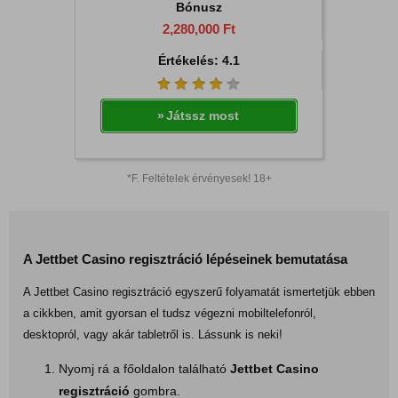
Bónusz
2,280,000 Ft
Értékelés:
4.1
Játssz most
*F. Feltételek érvényesek! 18+
A Jettbet Casino regisztráció lépéseinek bemutatása
A Jettbet Casino regisztráció egyszerű folyamatát ismertetjük ebben
a cikkben, amit gyorsan el tudsz végezni mobiltelefonról,
desktopról, vagy akár tabletről is. Lássunk is neki!
Nyomj rá a főoldalon található
Jettbet Casino
regisztráció
gombra.