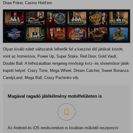
Draw Poker, Casino Hold’em.
Olyan kiváló rulett változatok lelhetők fel a kaszinó élő játékok között,
mint az Immersive, Power Up, Super Stake, Red Door, Gold Vault,
Double Ball. A felhozatalban rengeteg minőségi kvíz- és showműsor játék
kapott helyet: Crazy Time, Mega Wheel, Dream Catcher, Sweet Bonanza
CandyLand, Mega Ball, Crazy Pachinko stb.
Magával ragadó játékélmény mobilfelületen is
phone_android
Az Android és iOS rendszereken is kiválóan működő reszponzív