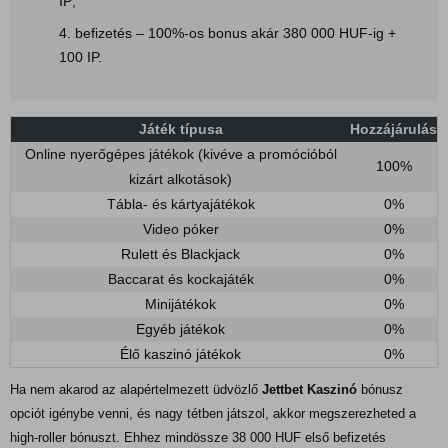
IP;
4. befizetés – 100%-os bonus akár 380 000 HUF-ig +
100 IP.
Játék típusa
Hozzájárulás
Online nyerőgépes játékok (kivéve a promócióból
100%
kizárt alkotások)
Tábla- és kártyajátékok
0%
Video póker
0%
Rulett és Blackjack
0%
Baccarat és kockajáték
0%
Minijátékok
0%
Egyéb játékok
0%
Élő kaszinó játékok
0%
Ha nem akarod az alapértelmezett üdvözlő
Jettbet Kaszinó
bónusz
opciót igénybe venni, és nagy tétben játszol, akkor megszerezheted a
high-roller bónuszt. Ehhez mindössze 38 000 HUF első befizetés