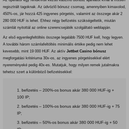
regisztrált tagoknak. Az üdvözlő bónusz csomag, amennyiben kimaxolod,
450%-os, jár hozzá 425 ingyenes pörgetés, valamint az összege akár 2
280 000 HUF is lehet. Ehhez négy befizetés szükségeltetik, miután
számlát nyitottál az online szerencsejáték szolgáltató weblapján.
Az első egyenlegfeltöltés összege legalább 7500 HUF kell, hogy legyen.
A további három számlafeltöltés minimális értéke pedig nem lehet
kevesebb, mint 19 000 HUF. Az aktív
Jettbet Casino bónusz
megforgatási kritériuma 30x-os, az ingyenes pörgetésekkel elért
nyereményeké pedig 40x-es. Mutatjuk, hogy milyen remek jutalmakra
tehetsz szert a különböző befizetésekkel:
1. befizetés – 200%-os bonus akár 380 000 HUF-ig +
100 IP;
2. befizetés – 100%-os bonus akár 380 000 HUF-ig + 75
IP;
3. befizetés – 50%-os bonus akár 380 000 HUF-ig + 50