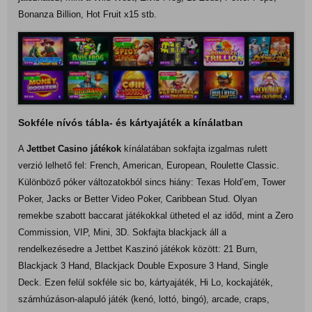
Bonanza Billion, Hot Fruit x15 stb.
Sokféle nívós tábla- és kártyajáték a kínálatban
A
Jettbet Casino játékok
kínálatában sokfajta izgalmas rulett
verzió lelhető fel: French, American, European, Roulette Classic.
Különböző póker változatokból sincs hiány: Texas Hold’em, Tower
Poker, Jacks or Better Video Poker, Caribbean Stud. Olyan
remekbe szabott baccarat játékokkal ütheted el az időd, mint a Zero
Commission, VIP, Mini, 3D. Sokfajta blackjack áll a
rendelkezésedre a Jettbet Kaszinó játékok között: 21 Burn,
Blackjack 3 Hand, Blackjack Double Exposure 3 Hand, Single
Deck. Ezen felül sokféle sic bo, kártyajáték, Hi Lo, kockajáték,
számhúzáson-alapuló játék (kenó, lottó, bingó), arcade, craps,