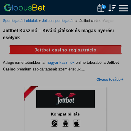
Skip
3
to
content
Sportfogadási oldalak
Jettbet sportfogadás
Jettbet casino Magyar
Jettbet Kaszinó – Kiváló játékok és magas nyerési
esélyek
Jettbet casino regisztráció
Átfogó ismertetőnkben a
magyar kaszinók
online táborából a
Jettbet
Casino
prémium szolgáltatásait szemléltetjük.
...
Olvass tovább +
Kompatibilitás