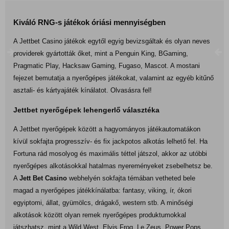
Kiváló RNG-s játékok óriási mennyiségben
A Jettbet Casino játékok egytől egyig bevizsgáltak és olyan neves
providerek gyártották őket, mint a Penguin King, BGaming,
Pragmatic Play, Hacksaw Gaming, Fugaso, Mascot. A mostani
fejezet bemutatja a nyerőgépes játékokat, valamint az egyéb kitűnő
asztali- és kártyajáték kínálatot. Olvasásra fel!
Jettbet nyerőgépek lehengerlő választéka
A Jettbet nyerőgépek között a hagyományos játékautomatákon
kívül sokfajta progresszív- és fix jackpotos alkotás lelhető fel. Ha
Fortuna rád mosolyog és maximális téttel játszol, akkor az utóbbi
nyerőgépes alkotásokkal hatalmas nyereményeket zsebelhetsz be.
A
Jett Bet Casino
webhelyén sokfajta témában vetheted bele
magad a nyerőgépes játékkínálatba: fantasy, viking, ír, ókori
egyiptomi, állat, gyümölcs, drágakő, western stb. A minőségi
alkotások között olyan remek nyerőgépes produktumokkal
játszhatsz, mint a Wild West, Elvis Frog, Le Zeus, Power Pops,