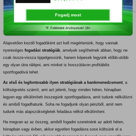
Hendikep,
Döntetlen
Fogadj most
*F. Feltételek érvényesek!
*F. Feltételek érvényesek! 18+
Sportfogadás stratégiák kezdők számára
Alapvetően kezdő fogadóként azt kell megértenünk, hogy vannak
nyereséges
fogadási stratégiák
, amelyek segíthetnek abban, hogy ne
csak össze-vissza tippelgessünk, hanem képesek legyünk előbb-utóbb
egy olyan útra rálépni, ami minket is hosszútávon profitábilis
sportfogadóvá tehet.
Az első és legfontosabb ilyen stratégiának a bankmenedzsment
, a
költségvetés számít, ami azt jelenti, hogy minden héten, hónapban
legyen egy elkülönített összegünk sportfogadásra, amit tudunk nélkülözni
és amiből fogadhatunk. Soha ne fogadjunk olyan pénzből, amit nem
tudunk más alapszükségletek feladása nélkül elkülöníteni.
Ha megvan az az összeg, amiből fogadni szeretnénk az adott héten,
hónapban vagy évben, akkor egyetlen fogadásra sose költsünk el a