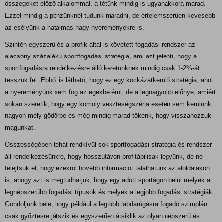
összegeket előző alkalommal, a tétünk mindig is ugyanakkora marad.
Ezzel mindig a pénzünknél tudunk maradni, de értelemszerűen kevesebb
az esélyünk a hatalmas nagy nyereményekre is.
Szintén egyszerű és a profik által is követett fogadási rendszer az
alacsony százalékú sportfogadási stratégia, ami azt jelenti, hogy a
sportfogadásra rendelkezésre álló keretünknek mindig csak 1-2%-át
tesszük fel. Ebből is látható, hogy ez egy kockázatkerülő stratégia, ahol
a nyereményünk sem fog az egekbe érni, de a legnagyobb előnye, amiért
sokan szeretik, hogy egy komoly veszteségszéria esetén sem kerülünk
nagyon mély gödörbe és még mindig marad tőkénk, hogy visszahozzuk
magunkat.
Összességében tehát rendkívül sok sportfogadási stratégia és rendszer
áll rendelkezésünkre, hogy hosszútávon profitábilisak legyünk, de ne
felejtsük el, hogy ezekről bővebb információt találhatunk az aloldalakon
is, ahogy azt is megtudhatjuk, hogy egy adott sportágon belül melyek a
legnépszerűbb fogadási típusok és melyek a legjobb fogadási stratégiák.
Gondoljunk bele, hogy például a legtöbb labdarúgásra fogadó szimplán
csak győztesre játszik és egyszerűen átsiklik az olyan népszerű és