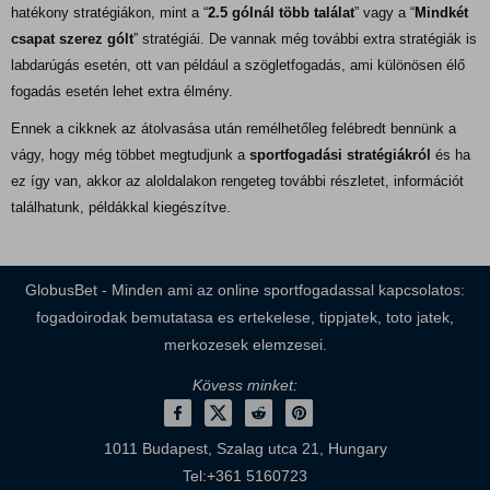
hatékony stratégiákon, mint a “
2.5 gólnál több találat
” vagy a “
Mindkét
csapat szerez gólt
” stratégiái. De vannak még további extra stratégiák is
labdarúgás esetén, ott van például a szögletfogadás, ami különösen élő
fogadás esetén lehet extra élmény.
Ennek a cikknek az átolvasása után remélhetőleg felébredt bennünk a
vágy, hogy még többet megtudjunk a
sportfogadási stratégiákról
és ha
ez így van, akkor az aloldalakon rengeteg további részletet, információt
találhatunk, példákkal kiegészítve.
GlobusBet - Minden ami az online sportfogadassal kapcsolatos:
fogadoirodak bemutatasa es ertekelese, tippjatek, toto jatek,
merkozesek elemzesei.
Kövess minket:
1011 Budapest, Szalag utca 21, Hungary
Tel:+361 5160723