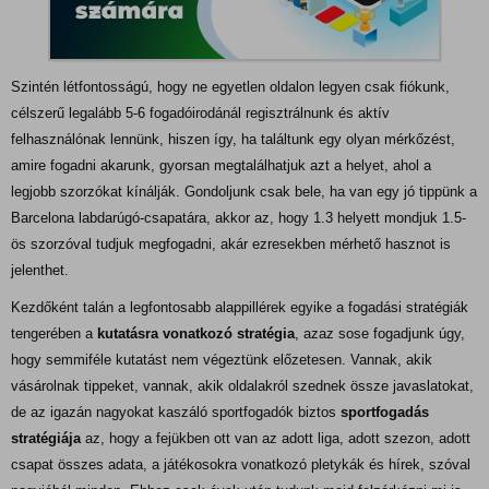
Szintén létfontosságú, hogy ne egyetlen oldalon legyen csak fiókunk,
célszerű legalább 5-6 fogadóirodánál regisztrálnunk és aktív
felhasználónak lennünk, hiszen így, ha találtunk egy olyan mérkőzést,
amire fogadni akarunk, gyorsan megtalálhatjuk azt a helyet, ahol a
legjobb szorzókat kínálják. Gondoljunk csak bele, ha van egy jó tippünk a
Barcelona labdarúgó-csapatára, akkor az, hogy 1.3 helyett mondjuk 1.5-
ös szorzóval tudjuk megfogadni, akár ezresekben mérhető hasznot is
jelenthet.
Kezdőként talán a legfontosabb alappillérek egyike a fogadási stratégiák
tengerében a
kutatásra vonatkozó stratégia
, azaz sose fogadjunk úgy,
hogy semmiféle kutatást nem végeztünk előzetesen. Vannak, akik
vásárolnak tippeket, vannak, akik oldalakról szednek össze javaslatokat,
de az igazán nagyokat kaszáló sportfogadók biztos
sportfogadás
stratégiája
az, hogy a fejükben ott van az adott liga, adott szezon, adott
csapat összes adata, a játékosokra vonatkozó pletykák és hírek, szóval