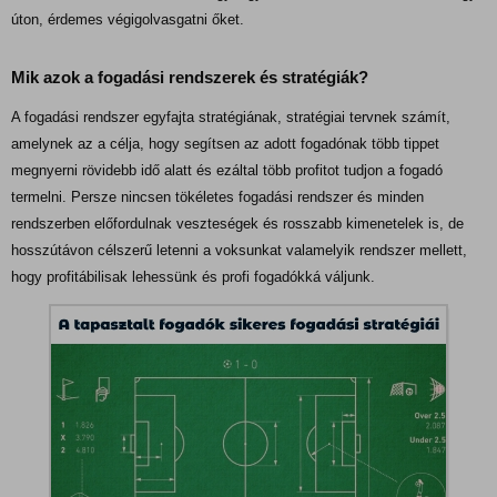
úton, érdemes végigolvasgatni őket.
Mik azok a fogadási rendszerek és stratégiák?
A fogadási rendszer egyfajta stratégiának, stratégiai tervnek számít,
amelynek az a célja, hogy segítsen az adott fogadónak több tippet
megnyerni rövidebb idő alatt és ezáltal több profitot tudjon a fogadó
termelni. Persze nincsen tökéletes fogadási rendszer és minden
rendszerben előfordulnak veszteségek és rosszabb kimenetelek is, de
hosszútávon célszerű letenni a voksunkat valamelyik rendszer mellett,
hogy profitábilisak lehessünk és profi fogadókká váljunk.