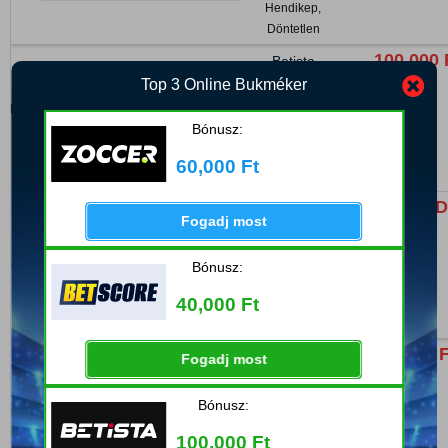
Hendikep,
Döntetlen
100,000 
Betista
Top 3 Online Bukméker
100%
Bónusz:
Gólra,
Hendikep,
60,000 Ft
Döntetlen
100 US
-
Fogadj most
-
Bónusz:
Gólra,
40,000 Ft
Hendikep,
Döntetlen
40,000 F
-
Fogadj most
Bónusz:
100%
Gólra,
100,000 Ft