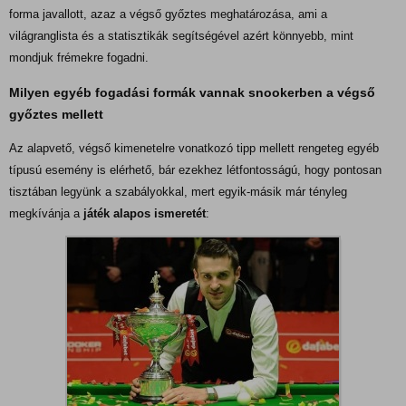
forma javallott, azaz a végső győztes meghatározása, ami a
világranglista és a statisztikák segítségével azért könnyebb, mint
mondjuk frémekre fogadni.
Milyen egyéb fogadási formák vannak snookerben a végső
győztes mellett
Az alapvető, végső kimenetelre vonatkozó tipp mellett rengeteg egyéb
típusú esemény is elérhető, bár ezekhez létfontosságú, hogy pontosan
tisztában legyünk a szabályokkal, mert egyik-másik már tényleg
megkívánja a
játék alapos ismeretét
: