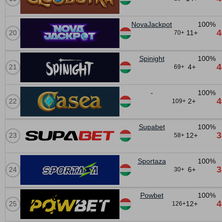
NovaJackpot
100%
4
11+
70+
Spinight
100%
4
4+
69+
-
100%
4
2+
109+
Supabet
100%
3
12+
58+
Sportaza
100%
3
6+
30+
Powbet
100%
4
12+
126+