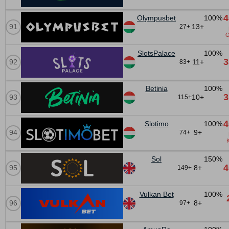
4
Olympusbet
100%
13+
27+
O
SlotsPalace
100%
3
11+
83+
Betinia
100%
3
10+
115+
4
Slotimo
100%
9+
74+
Sol
150%
4
8+
149+
Vulkan Bet
100%
8+
97+