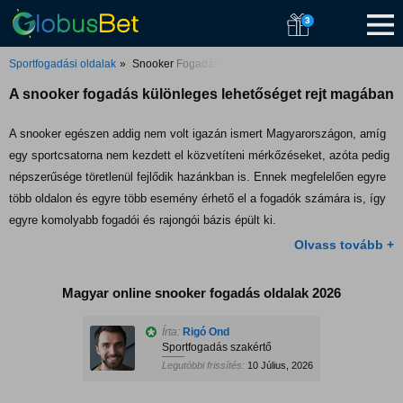
Skip
3
to
content
Sportfogadási oldalak
Snooker Fogadás
A snooker fogadás különleges lehetőséget rejt magában
A snooker egészen addig nem volt igazán ismert Magyarországon, amíg
egy sportcsatorna nem kezdett el közvetíteni mérkőzéseket, azóta pedig
népszerűsége töretlenül fejlődik hazánkban is. Ennek megfelelően egyre
több oldalon és egyre több esemény érhető el a fogadók számára is, így
egyre komolyabb fogadói és rajongói bázis épült ki.
Olvass tovább +
Magyar online snooker fogadás oldalak 2026
Írta:
Rigó Ond
Rigó Ond
Sportfogadás szakértő
Legutóbbi frissítés:
10 Július, 2026