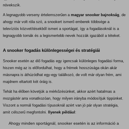
növekszik.
A legnagyobb verseny értelemszerűen a
magyar snooker bajnokság
, de
ahogy már volt róla szó, a snookert ismerő emberek többsége a
televíziós közvetítésekből ismeri a sportágat, így a fogadásoknál is a
legnagyobb tornák és a legismertebb nevek hozzák igazából a téteket.
A snooker fogadás különlegességei és stratégiái
Snooker esetén az élő fogadás egy igencsak különleges fogadási forma,
hiszen még az is előfordulhat, hogy a frémek hosszúsága okán akár
másnapra is áthúzódhat egy-egy találkozó, de volt már olyan frém, ami
majdnem eltartott két óráig is.
Tehát ha élőben követjük a mérkőzésünket, akkor azért hatalmas a
mozgástér arra vonatkozóan, hogy milyen irányba módosítjuk tippünket.
Viszont a normál fogadási típusoknál azért van jó pár olyan stratégia,
amit célszerű megfontolni.
Ilyenek például
:
Ahogy minden sportágnál, snooker esetén is az információ a