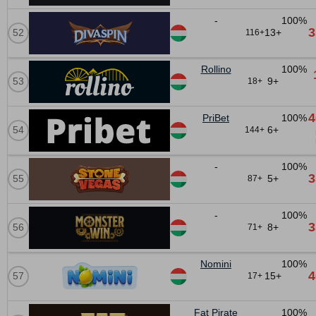
-
100%
3
13+
116+
Rollino
100%
9+
18+
4
PriBet
100%
6+
144+
-
100%
3
5+
87+
-
100%
3
8+
71+
Nomini
100%
4
15+
17+
Fat Pirate
100%