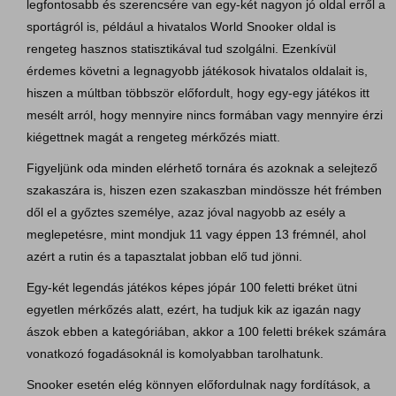
legfontosabb és szerencsére van egy-két nagyon jó oldal erről a
sportágról is, például a hivatalos World Snooker oldal is
rengeteg hasznos statisztikával tud szolgálni. Ezenkívül
érdemes követni a legnagyobb játékosok hivatalos oldalait is,
hiszen a múltban többször előfordult, hogy egy-egy játékos itt
mesélt arról, hogy mennyire nincs formában vagy mennyire érzi
kiégettnek magát a rengeteg mérkőzés miatt.
Figyeljünk oda minden elérhető tornára és azoknak a selejtező
szakaszára is, hiszen ezen szakaszban mindössze hét frémben
dől el a győztes személye, azaz jóval nagyobb az esély a
meglepetésre, mint mondjuk 11 vagy éppen 13 frémnél, ahol
azért a rutin és a tapasztalat jobban elő tud jönni.
Egy-két legendás játékos képes jópár 100 feletti bréket ütni
egyetlen mérkőzés alatt, ezért, ha tudjuk kik az igazán nagy
ászok ebben a kategóriában, akkor a 100 feletti brékek számára
vonatkozó fogadásoknál is komolyabban tarolhatunk.
Snooker esetén elég könnyen előfordulnak nagy fordítások, a