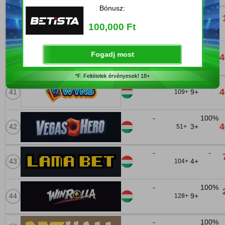
Bónusz:
-
100%
3+
83+
100,000 Ft
-
100%
Fogadj most
4
9+
10+
*F. Feltételek érvényesek! 18+
-
100%
4
9+
109+
-
100%
4
3+
51+
-
-
4+
104+
-
100%
9+
128+
-
100%