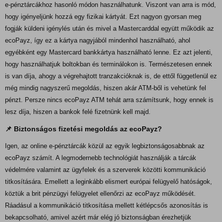
e-pénztárcákhoz hasonló módon használhatunk. Viszont van arra is mód,
hogy igényeljünk hozzá egy fizikai kártyát. Ezt nagyon gyorsan meg
fogják küldeni igénylés után és mivel a Mastercarddal együtt működik az
ecoPayz, így ez a kártya nagyjából mindenhol használható, ahol
egyébként egy Mastercard bankkártya használható lenne. Ez azt jelenti,
hogy használhatjuk boltokban és terminálokon is. Természetesen ennek
is van díja, ahogy a végrehajtott tranzakcióknak is, de ettől függetlenül ez
még mindig nagyszerű megoldás, hiszen akár ATM-ből is vehetünk fel
pénzt. Persze nincs ecoPayz ATM tehát arra számítsunk, hogy ennek is
lesz díja, hiszen a bankok felé fizetnünk kell majd.
📌 Biztonságos fizetési megoldás az ecoPayz?
Igen, az online e-pénztárcák közül az egyik legbiztonságosabbnak az
ecoPayz számít. A legmodernebb technológiát használják a tárcák
védelmére valamint az ügyfelek és a szerverek közötti kommunikáció
titkosítására. Emellett a leginkább elismert európai felügyelő hatóságok,
köztük a brit pénzügyi felügyelet ellenőrzi az ecoPayz működését.
Ráadásul a kommunikáció titkosítása mellett kétlépcsős azonosítás is
bekapcsolható, amivel azért már elég jó biztonságban érezhetjük