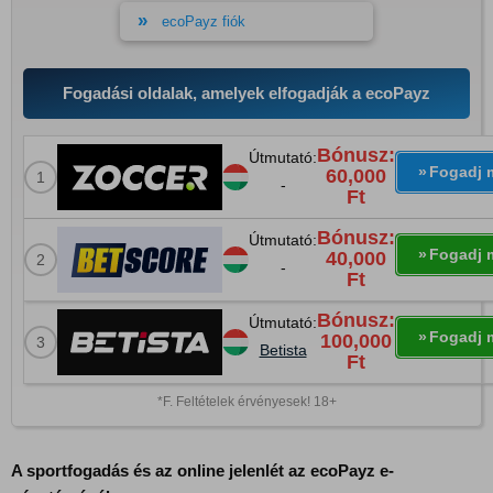
ecoPayz fiók
Fogadási oldalak, amelyek elfogadják a ecoPayz
Bónusz:
Útmutató:
Fogadj 
60,000
-
Ft
Bónusz:
Útmutató:
Fogadj 
40,000
-
Ft
Bónusz:
Útmutató:
Fogadj 
100,000
Betista
Ft
*F. Feltételek érvényesek! 18+
A sportfogadás és az online jelenlét az ecoPayz e-