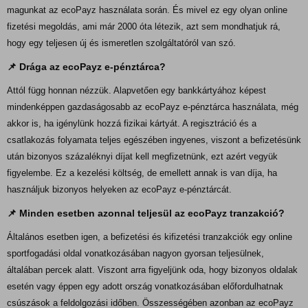
magunkat az ecoPayz használata során. És mivel ez egy olyan online
fizetési megoldás, ami már 2000 óta létezik, azt sem mondhatjuk rá,
hogy egy teljesen új és ismeretlen szolgáltatóról van szó.
📌 Drága az ecoPayz e-pénztárca?
Attól függ honnan nézzük. Alapvetően egy bankkártyához képest
mindenképpen gazdaságosabb az ecoPayz e-pénztárca használata, még
akkor is, ha igénylünk hozzá fizikai kártyát. A regisztráció és a
csatlakozás folyamata teljes egészében ingyenes, viszont a befizetésünk
után bizonyos százaléknyi díjat kell megfizetnünk, ezt azért vegyük
figyelembe. Ez a kezelési költség, de emellett annak is van díja, ha
használjuk bizonyos helyeken az ecoPayz e-pénztárcát.
📌 Minden esetben azonnal teljesül az ecoPayz tranzakció?
Általános esetben igen, a befizetési és kifizetési tranzakciók egy online
sportfogadási oldal vonatkozásában nagyon gyorsan teljesülnek,
általában percek alatt. Viszont arra figyeljünk oda, hogy bizonyos oldalak
esetén vagy éppen egy adott ország vonatkozásában előfordulhatnak
csúszások a feldolgozási időben. Összességében azonban az ecoPayz