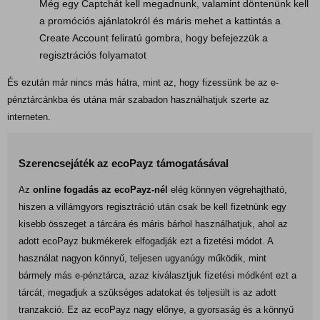
Még egy Captchát kell megadnunk, valamint döntenünk kell
a promóciós ajánlatokról és máris mehet a kattintás a
Create Account feliratú gombra, hogy befejezzük a
regisztrációs folyamatot
És ezután már nincs más hátra, mint az, hogy fizessünk be az e-
pénztárcánkba és utána már szabadon használhatjuk szerte az
interneten.
Szerencsejáték az ecoPayz támogatásával
Az
online fogadás az ecoPayz-nél
elég könnyen végrehajtható,
hiszen a villámgyors regisztráció után csak be kell fizetnünk egy
kisebb összeget a tárcára és máris bárhol használhatjuk, ahol az
adott ecoPayz bukmékerek elfogadják ezt a fizetési módot. A
használat nagyon könnyű, teljesen ugyanúgy működik, mint
bármely más e-pénztárca, azaz kiválasztjuk fizetési módként ezt a
tárcát, megadjuk a szükséges adatokat és teljesült is az adott
tranzakció. Ez az ecoPayz nagy előnye, a gyorsaság és a könnyű