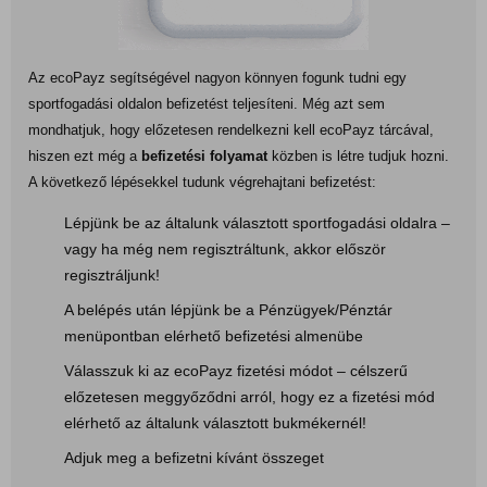
Az ecoPayz segítségével nagyon könnyen fogunk tudni egy
sportfogadási oldalon befizetést teljesíteni. Még azt sem
mondhatjuk, hogy előzetesen rendelkezni kell ecoPayz tárcával,
hiszen ezt még a
befizetési folyamat
közben is létre tudjuk hozni.
A következő lépésekkel tudunk végrehajtani befizetést:
Lépjünk be az általunk választott sportfogadási oldalra –
vagy ha még nem regisztráltunk, akkor először
regisztráljunk!
A belépés után lépjünk be a Pénzügyek/Pénztár
menüpontban elérhető befizetési almenübe
Válasszuk ki az ecoPayz fizetési módot – célszerű
előzetesen meggyőződni arról, hogy ez a fizetési mód
elérhető az általunk választott bukmékernél!
Adjuk meg a befizetni kívánt összeget