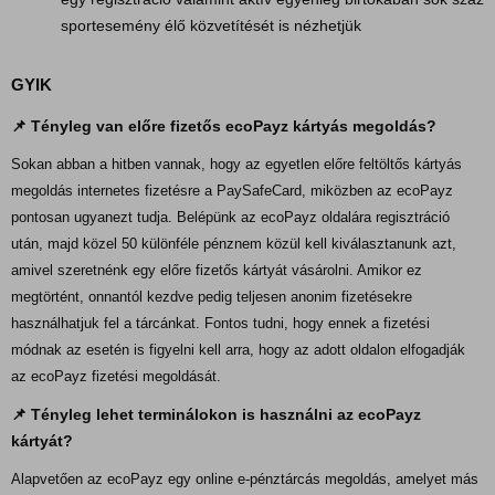
sportesemény élő közvetítését is nézhetjük
GYIK
📌 Tényleg van előre fizetős ecoPayz kártyás megoldás?
Sokan abban a hitben vannak, hogy az egyetlen előre feltöltős kártyás
megoldás internetes fizetésre a PaySafeCard, miközben az ecoPayz
pontosan ugyanezt tudja. Belépünk az ecoPayz oldalára regisztráció
után, majd közel 50 különféle pénznem közül kell kiválasztanunk azt,
amivel szeretnénk egy előre fizetős kártyát vásárolni. Amikor ez
megtörtént, onnantól kezdve pedig teljesen anonim fizetésekre
használhatjuk fel a tárcánkat. Fontos tudni, hogy ennek a fizetési
módnak az esetén is figyelni kell arra, hogy az adott oldalon elfogadják
az ecoPayz fizetési megoldását.
📌 Tényleg lehet terminálokon is használni az ecoPayz
kártyát?
Alapvetően az ecoPayz egy online e-pénztárcás megoldás, amelyet más