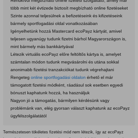
Rendkívül megbízható online fizetési szolgáltató, amely már
több mint két évtizede biztosít megbízható online fizetéseket
Szinte azonnal teljesülnek a befizetéseink és kifizetéseink
bármely sportfogadási oldal vonatkozásában
Igényelhetünk hozzá Mastercard ecoPayz kártyát, amivel
teljesen ugyanúgy tudunk fizetni bárhol Magyarországon is,
mint bármely más bankkártyával
Létezik virtuális ecoPayz előre feltöltős kártya is, amelyet
számtalan módon tudunk megvásárolni és utána sokkal
anonimabb fizetési tranzakciókat tudunk végrehajtani
Rengeteg
online sportfogadási oldalon
érhető el már
támogatott fizetési módként, ráadásul sok esetben egyedi
bónuszt kaphatunk hozzá, ha használjuk
Nagyon jó a támogatás, bármilyen kérdésünk vagy
problémánk van, elég gyorsan választ kaphatunk az ecoPayz
ügyfélszolgálatától
Természetesen tökéletes fizetési mód nem létezik, így az ecoPayz