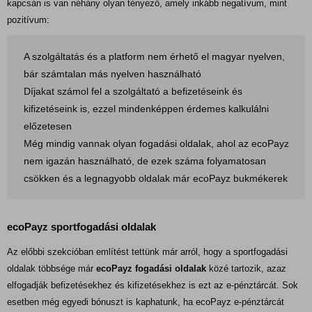
kapcsán is van néhány olyan tényező, amely inkább negatívum, mint
pozitívum:
A szolgáltatás és a platform nem érhető el magyar nyelven,
bár számtalan más nyelven használható
Díjakat számol fel a szolgáltató a befizetéseink és
kifizetéseink is, ezzel mindenképpen érdemes kalkulálni
előzetesen
Még mindig vannak olyan fogadási oldalak, ahol az ecoPayz
nem igazán használható, de ezek száma folyamatosan
csökken és a legnagyobb oldalak már ecoPayz bukmékerek
ecoPayz sportfogadási oldalak
Az előbbi szekcióban említést tettünk már arról, hogy a sportfogadási
oldalak többsége már
ecoPayz fogadási oldalak
közé tartozik, azaz
elfogadják befizetésekhez és kifizetésekhez is ezt az e-pénztárcát. Sok
esetben még egyedi bónuszt is kaphatunk, ha ecoPayz e-pénztárcát