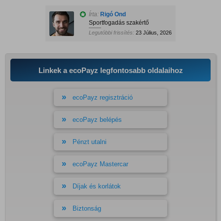
Írta:
Rigó Ond
Rigó Ond
Sportfogadás szakértő
Legutóbbi frissítés:
23 Július, 2026
Linkek a ecoPayz legfontosabb oldalaihoz
ecoPayz regisztráció
ecoPayz belépés
Pénzt utalni
ecoPayz Mastercar
Díjak és korlátok
Biztonság