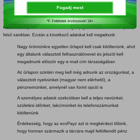
magyar fogadóként, felhasználóként elég gyorsan végre tudjuk hajtani a
Fogadj most
regisztráció folyamatát
, túlságosan komoly angoltudásra nincs
szükségünk. A folyamat az ecoPayz weboldalának felkeresésével
*F. Feltételek érvényesek! 18+
kezdődik, majd a fő felületen kell a Sign up gombra kattintanunk a jobb
felső sarokban. Ezután a következő adatokat kell megadnunk:
Nagy örömünkre egyetlen űrlapot kell csak kitöltenünk, ahol
egy általunk választott felhasználónevet és jelszót kell
megadnunk először egy e-mail cím társaságában
Az űrlapon szintén meg kell még adnunk az országunkat, a
választott nyelvünket (magyar nem elérhető), a
pénznemünket, amelynél van forint opció is
A személyes adatok szekcióban kell a teljes nevünket,
születési időnket, lakcímünket és telefonszámunkat
kitöltenünk
Érdekesség, hogy az ecoPayz azt is megkérdezi tőlünk,
hogy honnan származik a tárcára majd feltöltendő pénz