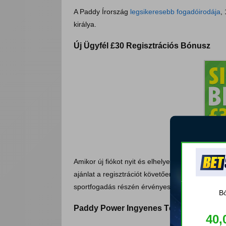
A Paddy Írország
legsikeresebb fogadóirodája
,
királya.
Új Ügyfél £30 Regisztrációs Bónusz
Amikor új fiókot nyit és elhelyezi első tétjét
ajánlat a regisztrációt követően csak 30 napig é
sportfogadás részén érvényes, és jelenleg sajn
B
Paddy Power Ingyenes Tét Feltételek
40,