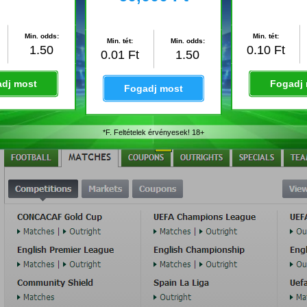
s fogadási ajánlatot, 1/2 vagy magasabb esélyekre kell fogadnia (ez 
lis befizetés £10, és ha ez a Moneybookers vagy Neteller e-pénztárcán 
Min. odds:
Min. tét:
sen be, ha szeretné igénybe venni a Paddy Power bónusz ajánlatát). 
Min. tét:
Min. odds:
1.50
0.10 Ft
0.01 Ft
1.50
 Írország fogadói számára érvényes, de még sok egyéb lehetőség találh
dj most
Fogadj
Fogadj most
*F. Feltételek érvényesek! 18+