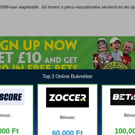
 1998-ban alapították. Jól Ismert a pénz-visszafizetési akcióiról és tét 
Top 3 Online Bukméker
 legalább £10 értékben a Power Paddy Sport-nál, kap egy £30 értékű Pad
rvényes, és kizárólag a PP új ügyfelei igényelhetik. Felhívjuk a figyelm
os nem tudjuk felajánlani a PP bónusz kódot, de látogasson vissza re
ónusz:
Bónus
Bónusz:
000 Ft
100,0
60,000 Ft