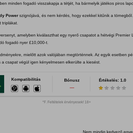
ben minden fogadó visszakapja a tétjét, ha bármelyik játékos piros la
dy Power
szignójává, és nem kérdés, hogy ezekkel kitűnik a tömegből
triplákat.
versenyt, amelyben kiválaszthat egy nyerő csapatot a hétvégi Premier
adó fogadó nyer £10,000-t.
redményekre, mielőtt azok valójában megtörténnek. Az egyik esetben péld
 a csapat végül igen kényelmesen elkerülte a kiesést.
Kompatibilitás
Értékelés:
1.0
Bónusz
—
*F. Feltételek érvényesek! 18+
Nem mindig kedvező egyes