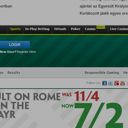
portban
ajánlat az Egyesült Király
Korlátozott játék egyes o