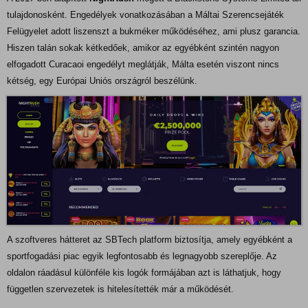
tulajdonosként. Engedélyek vonatkozásában a Máltai Szerencsejáték
Felügyelet adott liszenszt a bukméker működéséhez, ami plusz garancia.
Hiszen talán sokak kétkedőek, amikor az egyébként szintén nagyon
elfogadott Curacaoi engedélyt meglátják, Málta esetén viszont nincs
kétség, egy Európai Uniós országról beszélünk.
A szoftveres hátteret az SBTech platform biztosítja, amely egyébként a
sportfogadási piac egyik legfontosabb és legnagyobb szereplője. Az
oldalon ráadásul különféle kis logók formájában azt is láthatjuk, hogy
független szervezetek is hitelesítették már a működését.