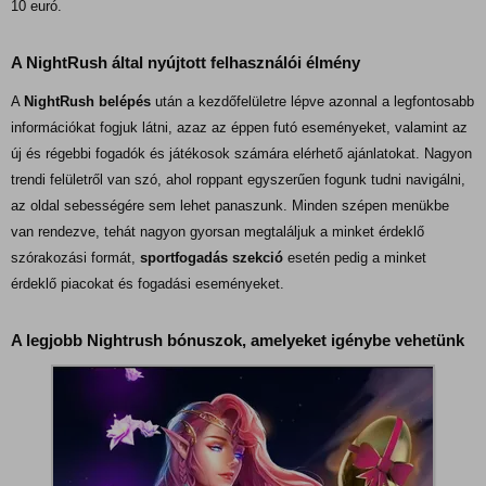
10 euró.
A NightRush által nyújtott felhasználói élmény
A
NightRush belépés
után a kezdőfelületre lépve azonnal a legfontosabb
információkat fogjuk látni, azaz az éppen futó eseményeket, valamint az
új és régebbi fogadók és játékosok számára elérhető ajánlatokat. Nagyon
trendi felületről van szó, ahol roppant egyszerűen fogunk tudni navigálni,
az oldal sebességére sem lehet panaszunk. Minden szépen menükbe
van rendezve, tehát nagyon gyorsan megtaláljuk a minket érdeklő
szórakozási formát,
sportfogadás szekció
esetén pedig a minket
érdeklő piacokat és fogadási eseményeket.
A legjobb Nightrush bónuszok, amelyeket igénybe vehetünk