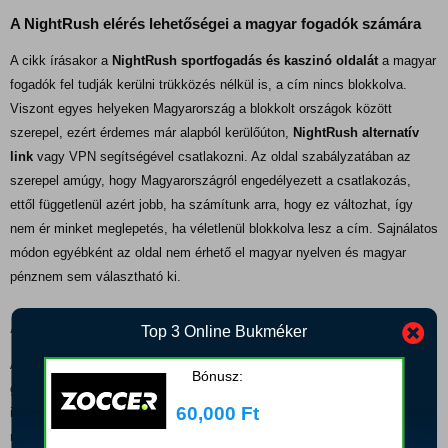
A NightRush elérés lehetőségei a magyar fogadók számára
A cikk írásakor a
NightRush sportfogadás és kaszinó oldalát
a magyar
fogadók fel tudják kerülni trükközés nélkül is, a cím nincs blokkolva.
Viszont egyes helyeken Magyarország a blokkolt országok között
szerepel, ezért érdemes már alapból kerülőúton,
NightRush alternatív
link
vagy VPN segítségével csatlakozni. Az oldal szabályzatában az
szerepel amúgy, hogy Magyarországról engedélyezett a csatlakozás,
ettől függetlenül azért jobb, ha számítunk arra, hogy ez változhat, így
nem ér minket meglepetés, ha véletlenül blokkolva lesz a cím. Sajnálatos
módon egyébként az oldal nem érhető el magyar nyelven és magyar
pénznem sem választható ki.
A regisztráció menete a NightRush magyar oldalán
Top 3 Online Bukméker
Ahogy arra számíthattunk előzetesen, a
NightRush regisztráció
roppant
Bónusz:
gyorsan és könnyen végrehajtható folyamat. Természetesen idegen nyelv
60,000 Ft
ismerete szükséges hozzá, hiszen az űrlap sem érhető el magyar
nyelven.