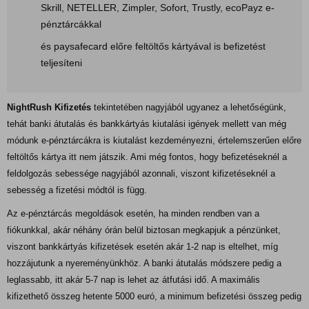
Skrill, NETELLER, Zimpler, Sofort, Trustly, ecoPayz e-
pénztárcákkal
és paysafecard előre feltöltős kártyával is befizetést
teljesíteni
NightRush Kifizetés
tekintetében nagyjából ugyanez a lehetőségünk,
tehát banki átutalás és bankkártyás kiutalási igények mellett van még
módunk e-pénztárcákra is kiutalást kezdeményezni, értelemszerűen előre
feltöltős kártya itt nem játszik. Ami még fontos, hogy befizetéseknél a
feldolgozás sebessége nagyjából azonnali, viszont kifizetéseknél a
sebesség a fizetési módtól is függ.
Az e-pénztárcás megoldások esetén, ha minden rendben van a
fiókunkkal, akár néhány órán belül biztosan megkapjuk a pénzünket,
viszont bankkártyás kifizetések esetén akár 1-2 nap is eltelhet, míg
hozzájutunk a nyereményünkhöz. A banki átutalás módszere pedig a
leglassabb, itt akár 5-7 nap is lehet az átfutási idő. A maximális
kifizethető összeg hetente 5000 euró, a minimum befizetési összeg pedig