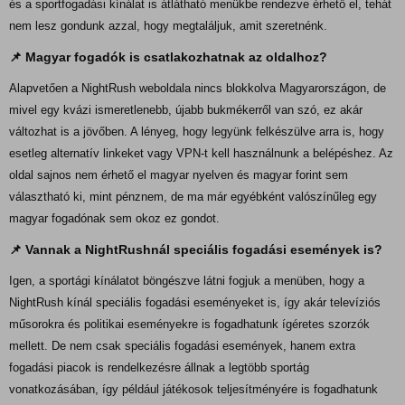
és a sportfogadási kínálat is átlátható menükbe rendezve érhető el, tehát
nem lesz gondunk azzal, hogy megtaláljuk, amit szeretnénk.
📌 Magyar fogadók is csatlakozhatnak az oldalhoz?
Alapvetően a NightRush weboldala nincs blokkolva Magyarországon, de
mivel egy kvázi ismeretlenebb, újabb bukmékerről van szó, ez akár
változhat is a jövőben. A lényeg, hogy legyünk felkészülve arra is, hogy
esetleg alternatív linkeket vagy VPN-t kell használnunk a belépéshez. Az
oldal sajnos nem érhető el magyar nyelven és magyar forint sem
választható ki, mint pénznem, de ma már egyébként valószínűleg egy
magyar fogadónak sem okoz ez gondot.
📌 Vannak a NightRushnál speciális fogadási események is?
Igen, a sportági kínálatot böngészve látni fogjuk a menüben, hogy a
NightRush kínál speciális fogadási eseményeket is, így akár televíziós
műsorokra és politikai eseményekre is fogadhatunk ígéretes szorzók
mellett. De nem csak speciális fogadási események, hanem extra
fogadási piacok is rendelkezésre állnak a legtöbb sportág
vonatkozásában, így például játékosok teljesítményére is fogadhatunk