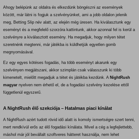
Ahogy belépünk az oldalra és elkezdünk böngészni az események
között, már látni is fogjuk a szelvényünket, ami a jobb oldalon jelenik
meg, Betting Slip név alatt, az elején még üresen. Ha kiválasztunk egy
eseményt és a megfelelő szorzóra kattintunk, akkor azonnal fel is kerül a
szelvényre a kiválasztott esemény. Ha megadjuk, hogy milyen tétet
szeretnénk megtenni, már játékba is küldhetjük egyetlen gomb
megnyomásával.
Ez egy egyes kötéses fogadás, ha több eseményt akarunk egy
szelvényen megjátszani, akkor szimplán csak válasszunk ki több
kimenetelt, mielőtt megadjuk a tétet és játékba kezdünk. A
NightRush
magyar
nyelven nem érhető el, de a fogadási szelvény kezelése ettől
függetlenül egyszerű.
A NightRush élő szekciója – Hatalmas piaci kínálat
A NightRush azért tudott rövid idő alatt is komoly ismertségre szert tenni,
mert rendkívül erős az élő fogadási kínálata. Mivel a cég a legfejlettebb,
máshol már jól bevállalt szoftveres hátteret használja, nem lehet