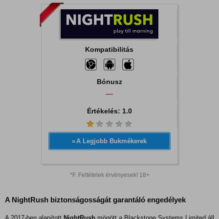
FOGADÁS
Kompatibilitás
Bónusz
—
Értékelés:
1.0
A Legjobb Bukmékerek
*F. Feltételek érvényesek! 18+
A NightRush biztonságosságát garantáló engedélyek
A 2017-ben alapított
NightRush
mögött a Blackstone Systems Limited áll