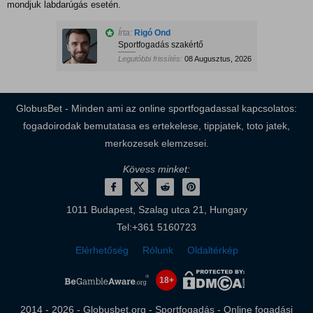
mondjuk labdarúgás esetén.
Írta:
Rigó Ond
Rigó Ond
Sportfogadás szakértő
Legutóbbi frissítés:
08 Augusztus, 2026
GlobusBet - Minden ami az online sportfogadassal kapcsolatos:
fogadoirodak bemutatasa es ertekelese, tippjatek, toto jatek,
merkozesek elemzesei.
Kövess minket:
1011 Budapest, Szalag utca 21, Hungary
Tel:+361 5160723
Elérhetőség
Rólunk
Oldaltérkép
18+
2014 - 2026 - Globusbet.org - Sportfogadás - Online fogadási