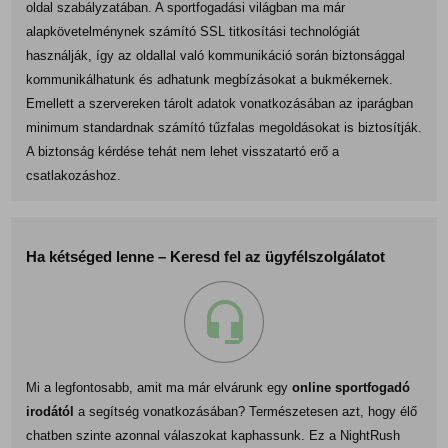
oldal szabályzatában. A sportfogadási világban ma már
alapkövetelménynek számító SSL titkosítási technológiát
használják, így az oldallal való kommunikáció során biztonsággal
kommunikálhatunk és adhatunk megbízásokat a bukmékernek.
Emellett a szervereken tárolt adatok vonatkozásában az iparágban
minimum standardnak számító tűzfalas megoldásokat is biztosítják.
A biztonság kérdése tehát nem lehet visszatartó erő a
csatlakozáshoz.
Ha kétséged lenne – Keresd fel az ügyfélszolgálatot
headset_mic
Mi a legfontosabb, amit ma már elvárunk egy
online sportfogadó
irodától
a segítség vonatkozásában? Természetesen azt, hogy élő
chatben szinte azonnal válaszokat kaphassunk. Ez a NightRush