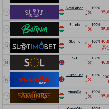
SlotsPalace
100%
1
35,
+
Betinia
100%
8
35,
+
40,
Slotimo
100%
8
Bónu
+
KICK
Sol
150%
1
40,
+
Vulkan Bet
100%
200
3
+
AmunRa
100%
3
35,
+
GreatWin
100%