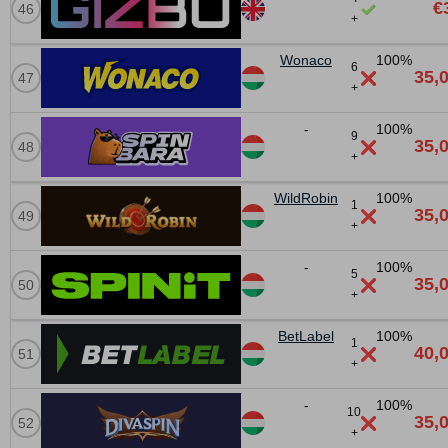
€
+
Wonaco
100%
6
35,
+
-
100%
9
35,
+
WildRobin
100%
1
35,
+
-
100%
5
35,
+
BetLabel
100%
1
40,
+
-
100%
10
35,
+