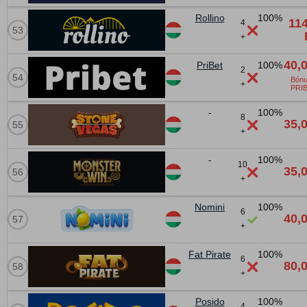
Rollino
100%
114
4
+
40,
PriBet
100%
2
Bónu
+
PRI
-
100%
8
35,
+
-
100%
10
35,
+
Nomini
100%
6
40,
+
Fat Pirate
100%
6
80,
+
Posido
100%
4