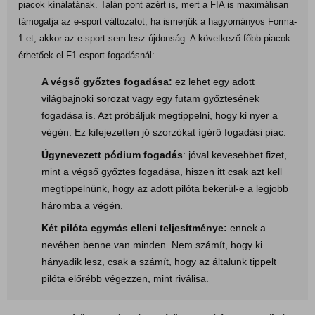
piacok kínálatának. Talán pont azért is, mert a FIA is maximálisan
támogatja az e-sport változatot, ha ismerjük a hagyományos Forma-
1-et, akkor az e-sport sem lesz újdonság. A következő főbb piacok
érhetőek el F1 esport fogadásnál:
A végső győztes fogadása:
ez lehet egy adott
világbajnoki sorozat vagy egy futam győztesének
fogadása is. Azt próbáljuk megtippelni, hogy ki nyer a
végén. Ez kifejezetten jó szorzókat ígérő fogadási piac.
Úgynevezett pódium fogadás
: jóval kevesebbet fizet,
mint a végső győztes fogadása, hiszen itt csak azt kell
megtippelnünk, hogy az adott pilóta bekerül-e a legjobb
háromba a végén.
Két pilóta egymás elleni teljesítménye:
ennek a
nevében benne van minden. Nem számít, hogy ki
hányadik lesz, csak a számít, hogy az általunk tippelt
pilóta előrébb végezzen, mint riválisa.