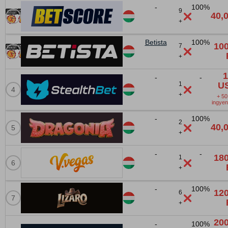
-
100%
9
40,
+
Betista
100%
100
7
+
1
-
-
1
U
+
+ 5
ingyen
-
100%
2
40,
+
-
-
180
1
+
-
100%
120
6
+
200
-
100%