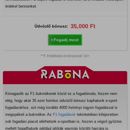
érdekel bennünket.
35,000 Ft
Üdvözlő bónusz:
Fogadj most
**F. Feltételek érvényesek! 18+
Kimagaslik az F1 bukmékerek közül ez a fogadóiroda, hiszen nem
elég, hogy akár 35 ezer forintos üdvözlő bónusz kaphatunk e-sport
fogadásokhoz, ezt még további 4000 forintnyi ingyen fogadással is
megspékeli a bukméker. Az
F1 fogadások
tekintetében kifejezetten
sok fogadási piacot elérhetünk e-sportban is, hiszen a végső győztes
mellett fogadhatunk például pilóták egymás közötti harcára is.