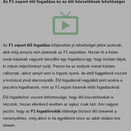
Az F1 esport élő fogadása és az élő közvetítések lehetőségei
live_tv
Az
F1 esport élő fogadása
kifejezetten jó lehetőséget jelent azoknak,
akik még annyira nem járatosak az F1 esportban. Hiszen itt a futam
során képesek vagyunk beszállni egy fogadásra úgy, hogy közben látjuk,
ki milyen teljesítményt nyújt. Persze ha az esélyek menet közben
változnak, akkor annyit nem is fogunk nyerni, de ettől függetlenül viszont
a kockázat jóval alacsonyabb. Élő fogadásnál nagyjából pont azokra a
piacokra fogadhatunk, mint az F1 esport futamok előtti fogadásoknál.
Élő fogadáshoz viszont létfontosságú, hogy élő közvetítéseket is
nézzünk, hiszen ellenkező esetben az egész csak lutri. Ami nagyon
pozitív, hogy az
F1 fogadóirodák
többsége biztosít élő streamet a
versenyekhez, még akkor is ha egyébként nincs az adott oldalon live
stream.