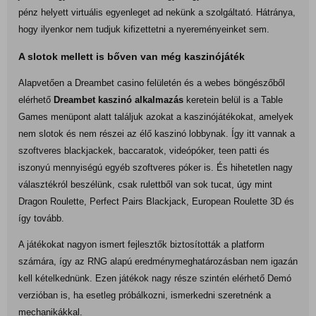
pénz helyett virtuális egyenleget ad nekünk a szolgáltató. Hátránya,
hogy ilyenkor nem tudjuk kifizettetni a nyereményeinket sem.
A slotok mellett is bőven van még kaszinójáték
Alapvetően a Dreambet casino felületén és a webes böngészőből
elérhető
Dreambet kaszinó alkalmazás
keretein belül is a Table
Games menüpont alatt találjuk azokat a kaszinójátékokat, amelyek
nem slotok és nem részei az élő kaszinó lobbynak. Így itt vannak a
szoftveres blackjackek, baccaratok, videópóker, teen patti és
iszonyú mennyiségú egyéb szoftveres póker is. És hihetetlen nagy
választékról beszélünk, csak rulettből van sok tucat, úgy mint
Dragon Roulette, Perfect Pairs Blackjack, European Roulette 3D és
így tovább.
A játékokat nagyon ismert fejlesztők biztosították a platform
számára, így az RNG alapú eredménymeghatározásban nem igazán
kell kételkednünk. Ezen játékok nagy része szintén elérhető Demó
verzióban is, ha esetleg próbálkozni, ismerkedni szeretnénk a
mechanikákkal.