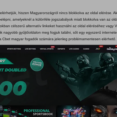
érhetjük, hiszen Magyarországról nincs blokkolva az oldal elérése. A
épni, amelyeknél a különféle jogszabályok miatt blokkolva van az olda
an célszerű alternatív linkeket használni az oldal eléréséhez vagy V
k nagyobb gyűjtőoldalon meg fogjuk találni, sőt egy egyszerű internete
 a Cbet magyar fogadók számára jelenleg problémamentesen elérhető.