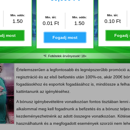
ciók kerülnek a szemünk elé és látni fogjuk azt is, hogy a
Cbet casin
a a jobb felső sarokban látható, de ahhoz, hogy a sportfogadó részlegb
Min. odds:
Min. tét:
Min. tét:
Min. odds:
. Itt már hatalmas mennyiségben zúdul ránk a események és sportágak l
1.50
0.10 Ft
0.01 Ft
1.50
portok fogadása külön menüpont alatt található.
dj most
Fogadj
Fogadj most
A Cbet is tisztában van vele, hogy a bónuszok segítségével tu
*F. Feltételek érvényesek! 18+
régieket megtartani, ezért ennek megfelelően vannak bónuszo
Értelemszerűen a legfontosabb és legnépszerűbb promóció a
regisztráció és az első befizetés után 100%-os, akár 200€ bón
fogadásokhoz és esportok fogadásához is, mindössze a felhas
kattintanunk az igényléséhez.
A bónusz igénybevételére vonatkozóan fontos tisztában lenni
alkalommal meg kell fogadnunk a befizetés és a bónusz teljes 
kezdeményezhetnénk az adott összegre vonatkozóan. Kötés
használhatunk és a megfogadott események szorzói nem lehe