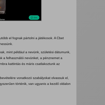
tóbb el fognak pártolni a játékosok. A Cbet
phessünk.
nak, mint például a nevünk, születési dátumunk,
unk a felhasználói nevünket, a pénznemet a
ombra kattintás és máris csatlakoztunk az
ybevételére vonatkozó szabályokat olvassuk el,
gyszerűen történik, van ugyanis a kezdő oldalon