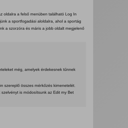
 oldalra a felső menüben található Log In
nk a sportfogadási aloldalra, ahol a sportág
unk a szorzóra és máris a jobb oldalt megjelenő
neteleket még, amelyek érdekesnek tűnnek
kön szereplő összes mérkőzés kimenetelét.
t szelvényt is módosítsunk az Edit my Bet