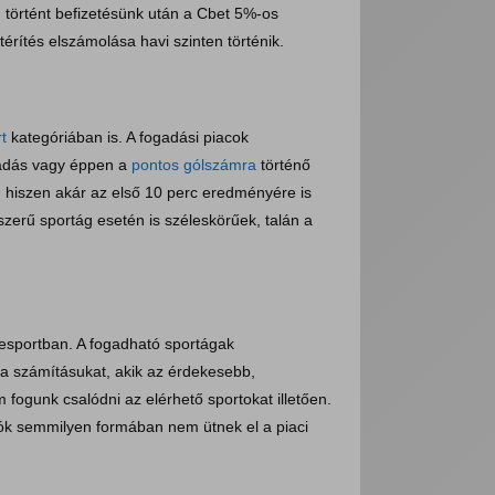
 történt befizetésünk után a Cbet 5%-os
térítés elszámolása havi szinten történik.
t
kategóriában is. A fogadási piacok
gadás vagy éppen a
pontos gólszámra
történő
, hiszen akár az első 10 perc eredményére is
zerű sportág esetén is széleskörűek, talán a
esportban. A fogadható sportágak
t a számításukat, akik az érdekesebb,
fogunk csalódni az elérhető sportokat illetően.
zók semmilyen formában nem ütnek el a piaci