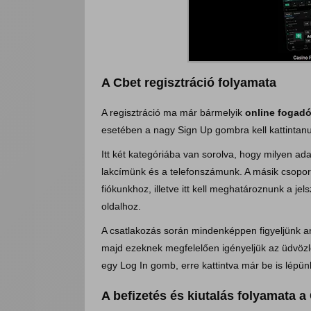
A Cbet regisztráció folyamata
A regisztráció ma már bármelyik
online fogadó
esetében a nagy Sign Up gombra kell kattintan
Itt két kategóriába van sorolva, hogy milyen a
lakcímünk és a telefonszámunk. A másik csoport
fiókunkhoz, illetve itt kell meghatároznunk a j
oldalhoz.
A csatlakozás során mindenképpen figyeljünk a
majd ezeknek megfelelően igényeljük az üdvözlő
egy Log In gomb, erre kattintva már be is lépün
A befizetés és kiutalás folyamata a