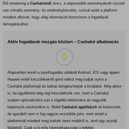
Élő streaming a
Cashalotnál
nincs, a népszerűbb eseményeknél viszont
van virtuális esemény- és eredménykövetés, szóval azért a platform
mindent elkövet, hogy elég információt biztosítson a fogadások
támogatásához.
Aktív fogadások mozgás közben – Cashalot alkalmazás
phone_android
Alapvetően ennél a sportfogadási oldalnál Android, iOS vagy éppen
Huawei mobil készülékekről gond nélkül meg tudjuk nyitni a
Cashalot platformját és bátran böngészhetjük a kínálatot. Még akkor
is, ha egyébként elég régi készülékünk van, mert a Cashalot
szépen optimalizálva van a régebbi telefonokra és nagyobb
képernyős eszközökre is. Mobil
Cashalot applikáció
ne keressünk,
de igazából nem is fog nagyon eszünkbe jutni, mert ennél a
platformnál mindent meg tudunk tenni mobilról is, amit egy asztali
felületről. Csak a jó erős internetkapcsolat a feltétel.