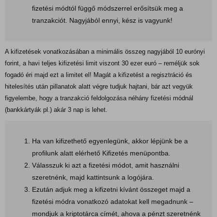
fizetési módtól függő módszerrel erősítsük meg a
tranzakciót. Nagyjából ennyi, kész is vagyunk!
A kifizetések vonatkozásában a minimális összeg nagyjából 10 eurónyi
forint, a havi teljes kifizetési limit viszont 30 ezer euró – reméljük sok
fogadó éri majd ezt a limitet el! Magát a kifizetést a regisztráció és
hitelesítés után pillanatok alatt végre tudjuk hajtani, bár azt vegyük
figyelembe, hogy a tranzakció feldolgozása néhány fizetési módnál
(bankkártyák pl.) akár 3 nap is lehet.
Ha van kifizethető egyenlegünk, akkor lépjünk be a
profilunk alatt elérhető Kifizetés menüpontba.
Válasszuk ki azt a fizetési módot, amit használni
szeretnénk, majd kattintsunk a logójára.
Ezután adjuk meg a kifizetni kívánt összeget majd a
fizetési módra vonatkozó adatokat kell megadnunk –
mondjuk a kriptotárca címét, ahova a pénzt szeretnénk