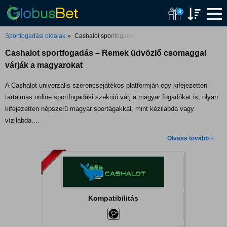
Skip
3
to
content
Sportfogadási oldalak
Cashalot sportfogadás
Cashalot sportfogadás – Remek üdvözlő csomaggal
várják a magyarokat
A Cashalot univerzális szerencsejátékos platformján egy kifejezetten
tartalmas online sportfogadási szekció várj a magyar fogadókat is, olyan
kifejezetten népszerű magyar sportágakkal, mint kézilabda vagy
vízilabda.
...
Olvass tovább +
Kompatibilitás