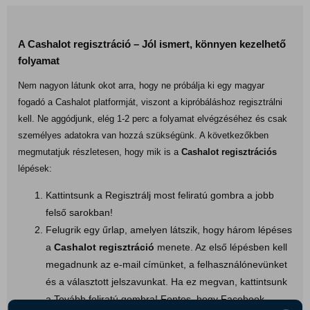
A Cashalot regisztráció – Jól ismert, könnyen kezelhető
folyamat
Nem nagyon látunk okot arra, hogy ne próbálja ki egy magyar
fogadó a Cashalot platformját, viszont a kipróbáláshoz regisztrálni
kell. Ne aggódjunk, elég 1-2 perc a folyamat elvégzéséhez és csak
személyes adatokra van hozzá szükségünk. A következőkben
megmutatjuk részletesen, hogy mik is a
Cashalot regisztrációs
lépések:
Kattintsunk a Regisztrálj most feliratú gombra a jobb
felső sarokban!
Felugrik egy űrlap, amelyen látszik, hogy három lépéses
a
Cashalot regisztráció
menete. Az első lépésben kell
megadnunk az e-mail címünket, a felhasználónevünket
és a választott jelszavunkat. Ha ez megvan, kattintsunk
a Tovább feliratú gombra! Fontos, hogy Facebook-