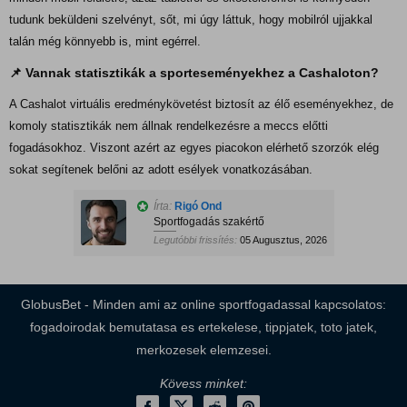
tudunk beküldeni szelvényt, sőt, mi úgy láttuk, hogy mobilról ujjakkal
talán még könnyebb is, mint egérrel.
📌 Vannak statisztikák a sporteseményekhez a Cashaloton?
A Cashalot virtuális eredménykövetést biztosít az élő eseményekhez, de
komoly statisztikák nem állnak rendelkezésre a meccs előtti
fogadásokhoz. Viszont azért az egyes piacokon elérhető szorzók elég
sokat segítenek belőni az adott esélyek vonatkozásában.
Írta:
Rigó Ond
Rigó Ond
Sportfogadás szakértő
Legutóbbi frissítés:
05 Augusztus, 2026
GlobusBet - Minden ami az online sportfogadassal kapcsolatos:
fogadoirodak bemutatasa es ertekelese, tippjatek, toto jatek,
merkozesek elemzesei.
Kövess minket: