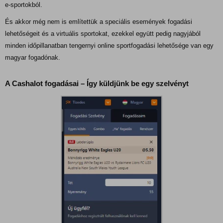
e-sportokból.
És akkor még nem is említettük a speciális események fogadási
lehetőségeit és a virtuális sportokat, ezekkel együtt pedig nagyjából
minden időpillanatban tengernyi online sportfogadási lehetősége van egy
magyar fogadónak.
A Cashalot fogadásai – Így küldjünk be egy szelvényt