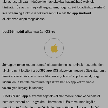
alul az asztali számítógépekkel, laptokokkal használható webhely
kínálatát. És azt is meg kell jegyeznem, hogy az élő fogadáshoz elérhető
live streaming funkció is tökéletesen fut a
bet365 app Android
alkalmazás-alapú megoldással.
bet365 mobil alkalmazás iOS-re
apple
Jómagam rendelkezem „almás” okostelefonnal is, aminek köszönhetően
alkalma nyílt letölteni a
bet365 app iOS
alapokon nyugvó változatát, amit
természetesen össze is hasonlítottam a „robotos” applikációval, hogy
kiderüljön, a kétféle platformra fejlesztett bet365 app között van-e
valamilyen lényegi különbség.
A
bet365 iOS app
a szerencsejáték-vállalat mobile barát weboldaláról
nem szerezhető be – egyelőre – közvetlenül. És mivel más legális,
megbízható forrás nincs, ezért, ha le akarod tölteni, akkor az „almás”