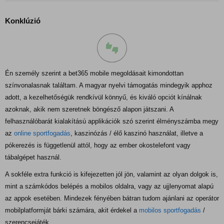
Konklúzió
thumbs_up_down
Én személy szerint a bet365 mobile megoldásait kimondottan
színvonalasnak találtam. A magyar nyelvi támogatás mindegyik apphoz
adott, a kezelhetőségük rendkívül könnyű, és kiváló opciót kínálnak
azoknak, akik nem szeretnek böngésző alapon játszani. A
felhasználóbarát kialakítású applikációk szó szerint élményszámba megy
az
online sportfogadás
, kaszinózás / élő kaszinó használat, illetve a
pókerezés is függetlenül attól, hogy az ember okostelefont vagy
tábalgépet használ.
A sokféle extra funkció is kifejezetten jól jön, valamint az olyan dolgok is,
mint a számkódos belépés a mobilos oldalra, vagy az ujjlenyomat alapú
az appok esetében. Mindezek fényében bátran tudom ajánlani az operátor
mobilplatformját bárki számára, akit érdekel a
mobilos sportfogadás
/
szerencsejáték.