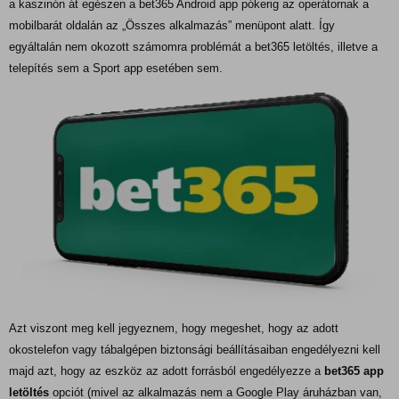
a kaszinón át egészen a bet365 Android app pókerig az operátornak a
mobilbarát oldalán az „Összes alkalmazás” menüpont alatt. Így
egyáltalán nem okozott számomra problémát a bet365 letöltés, illetve a
telepítés sem a Sport app esetében sem.
Azt viszont meg kell jegyeznem, hogy megeshet, hogy az adott
okostelefon vagy tábalgépen biztonsági beállításaiban engedélyezni kell
majd azt, hogy az eszköz az adott forrásból engedélyezze a
bet365 app
letöltés
opciót (mivel az alkalmazás nem a Google Play áruházban van,