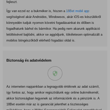
fejleszt.
Így van ezzel ez a bukméker is, hiszen a
18Bet mobil app
segítségével akár Androidos, Windowsos, akár iOS-es készülékről
könnyedén tudjuk nyomon követni fogadásainkat és élőben is
fogadhatunk bárhol és bármikor. Ha pedig nem akarunk applikáció
letöltésével bajlódni, akkor se aggódjunk, tökéletesen optimalizált a
mobilos böngészőkből elérhető fogadási oldal is.
Biztonság és adatvédelem
security
Az interneten napjainkban a legnagyobb értéknek az adat számít,
így fontos az, hogy amikor regisztrálunk egy online bukmékernél,
akkor biztonságban legyenek az információink és a pénzünk is. A
18Bet esetén már az is garanciát jelenthet a tisztességes