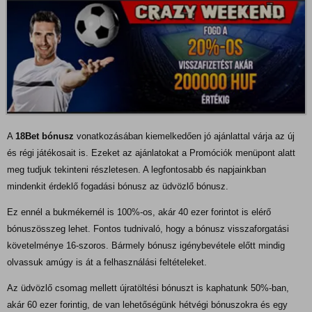
A
18Bet bónusz
vonatkozásában kiemelkedően jó ajánlattal várja az új
és régi játékosait is. Ezeket az ajánlatokat a Promóciók menüpont alatt
meg tudjuk tekinteni részletesen. A legfontosabb és napjainkban
mindenkit érdeklő fogadási bónusz az üdvözlő bónusz.
Ez ennél a bukmékernél is 100%-os, akár 40 ezer forintot is elérő
bónuszösszeg lehet. Fontos tudnivaló, hogy a bónusz visszaforgatási
követelménye 16-szoros. Bármely bónusz igénybevétele előtt mindig
olvassuk amúgy is át a felhasználási feltételeket.
Az üdvözlő csomag mellett újratöltési bónuszt is kaphatunk 50%-ban,
akár 60 ezer forintig, de van lehetőségünk hétvégi bónuszokra és egy