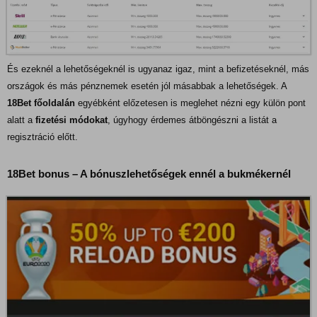
És ezeknél a lehetőségeknél is ugyanaz igaz, mint a befizetéseknél, más
országok és más pénznemek esetén jól másabbak a lehetőségek. A
18Bet főoldalán
egyébként előzetesen is meglehet nézni egy külön pont
alatt a
fizetési módokat
, úgyhogy érdemes átböngészni a listát a
regisztráció előtt.
18Bet bonus – A bónuszlehetőségek ennél a bukmékernél