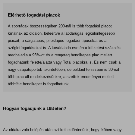
Elérhető fogadási piacok
A sportágak összességében 200-nál is több fogadási piacot
kínálnak az oldalon, beleértve a labdarúgás legkülönlegesebb
piacait, a sárgalapos, piroslapos fogadási típusokat és a
szögletfogadásokat is. A kosárlabda esetén a kifizetési százalék
meghaladja a 95%-ot és a rengeteg hendikepes piac mellett
fogadhatunk felette/alatta vagy Total piacokra is. És nem csak a
nagy csapatsportok tekintetében, de például teniszben is 30-nál
több piac áll rendelkezésünkre, a szettek eredményei mellett
többféle hendikepet is fogadhatunk.
Hogyan fogadjunk a 18Beten?
Az oldalra való belépés után azt kell eldöntenünk, hogy élőben vagy