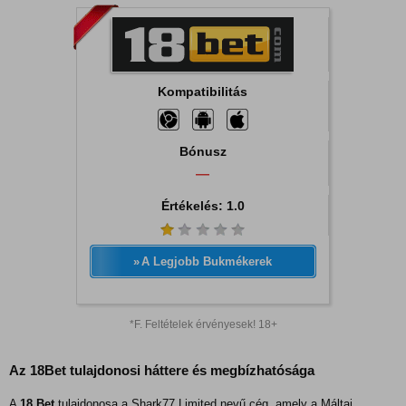
FOGADÁS
Kompatibilitás
Bónusz
—
Értékelés:
1.0
A Legjobb Bukmékerek
*F. Feltételek érvényesek! 18+
Az 18Bet tulajdonosi háttere és megbízhatósága
A
18 Bet
tulajdonosa a Shark77 Limited nevű cég, amely a Máltai