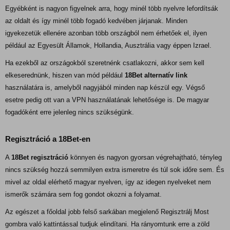
Egyébként is nagyon figyelnek arra, hogy minél több nyelvre lefordítsák
az oldalt és így minél több fogadó kedvében járjanak. Minden
igyekezetük ellenére azonban több országból nem érhetőek el, ilyen
például az Egyesült Államok, Hollandia, Ausztrália vagy éppen Izrael.
Ha ezekből az országokból szeretnénk csatlakozni, akkor sem kell
elkeserednünk, hiszen van mód például
18Bet alternatív link
használatára is, amelyből nagyjából minden nap készül egy. Végső
esetre pedig ott van a VPN használatának lehetősége is. De magyar
fogadóként erre jelenleg nincs szükségünk.
Regisztráció a 18Bet-en
A
18Bet regisztráció
könnyen és nagyon gyorsan végrehajtható, tényleg
nincs szükség hozzá semmilyen extra ismeretre és túl sok időre sem. És
mivel az oldal elérhető magyar nyelven, így az idegen nyelveket nem
ismerők számára sem fog gondot okozni a folyamat.
Az egészet a főoldal jobb felső sarkában megjelenő Regisztrálj Most
gombra való kattintással tudjuk elindítani. Ha rányomtunk erre a zöld