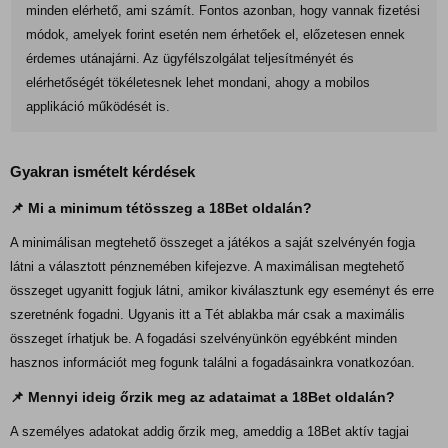
minden elérhető, ami számít. Fontos azonban, hogy vannak fizetési
módok, amelyek forint esetén nem érhetőek el, előzetesen ennek
érdemes utánajárni. Az ügyfélszolgálat teljesítményét és
elérhetőségét tökéletesnek lehet mondani, ahogy a mobilos
applikáció működését is.
Gyakran ismételt kérdések
📌 Mi a minimum tétösszeg a 18Bet oldalán?
A minimálisan megtehető összeget a játékos a saját szelvényén fogja
látni a választott pénznemében kifejezve. A maximálisan megtehető
összeget ugyanitt fogjuk látni, amikor kiválasztunk egy eseményt és erre
szeretnénk fogadni. Ugyanis itt a Tét ablakba már csak a maximális
összeget írhatjuk be. A fogadási szelvényünkön egyébként minden
hasznos információt meg fogunk találni a fogadásainkra vonatkozóan.
📌 Mennyi ideig őrzik meg az adataimat a 18Bet oldalán?
A személyes adatokat addig őrzik meg, ameddig a 18Bet aktív tagjai