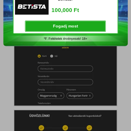
100,000 Ft
Fogadj most
*F. Feltételek érvényesek! 18+