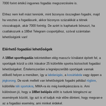
7000 forint értékű ingyenes fogadás megszerzésére is.
Ehhez nem kell mást tennünk, mint bizonyos összegben fogadni, majd
ha vesztes a fogadásunk, akkor bizonyos százalékát a tétnek
visszakapjuk, akár 7000 forintig. De azért is kaphatunk bónuszt, ha
csatlakozunk a 18Bet Telegram csoportjához, szóval számtalan
lehetőségünk van!
Elérhető fogadási lehetőségek
A
18Bet sportfogadás
tekintetében elég masszív kínálatot épített fel, a
sportágak közül a cikk írásakor 25 különféle sportra biztosított fogadási
lehetőségeket. Értelemszerűen a legnépszerűbb sportágak vannak
előkelő helyen a menüben, így a
labdarúgás
, a
kosárlabda
vagy éppen a
jégkorong
. De ezek mellett van lehetőségünk fogadni például
rögbire
,
különféle
téli sportokra
, MMA-ra és még kerékpározásra is. Ami
különösen jó, hogy a
18Bet belépés
előtt is tudunk böngészni az
események között, így azt is el tudjuk már előre dönteni, hogy megvan-e
az a fogadási esemény, ami minket érdekel.