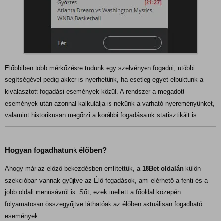
Előbbiben több mérkőzésre tudunk egy szelvényen fogadni, utóbbi
segítségével pedig akkor is nyerhetünk, ha esetleg egyet elbuktunk a
kiválasztott fogadási események közül. A rendszer a megadott
események után azonnal kalkulálja is nekünk a várható nyereményünket,
valamint historikusan megőrzi a korábbi fogadásaink statisztikáit is.
Hogyan fogadhatunk élőben?
Ahogy már az előző bekezdésben említettük, a
18Bet oldalán
külön
szekcióban vannak gyűjtve az Élő fogadások, ami elérhető a fenti és a
jobb oldali menüsávról is. Sőt, ezek mellett a főoldal közepén
folyamatosan összegyűjtve láthatóak az élőben aktuálisan fogadható
események.