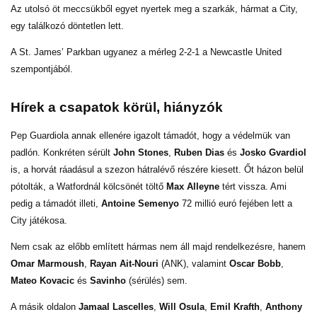
Az utolsó öt meccsükből egyet nyertek meg a szarkák, hármat a City,
egy találkozó döntetlen lett.
A St. James’ Parkban ugyanez a mérleg 2-2-1 a Newcastle United
szempontjából.
Hírek a csapatok körül, hiányzók
Pep Guardiola annak ellenére igazolt támadót, hogy a védelmük van
padlón. Konkréten sérült
John Stones
,
Ruben Dias
és
Josko Gvardiol
is, a horvát ráadásul a szezon hátralévő részére kiesett. Őt házon belül
pótolták, a Watfordnál kölcsönét töltő
Max Alleyne
tért vissza. Ami
pedig a támadót illeti,
Antoine Semenyo
72 millió euró fejében lett a
City játékosa.
Nem csak az előbb említett hármas nem áll majd rendelkezésre, hanem
Omar Marmoush
,
Rayan Ait-Nouri
(ANK), valamint
Oscar Bobb
,
Mateo Kovacic
és
Savinho
(sérülés) sem.
A másik oldalon
Jamaal Lascelles
,
Will Osula
,
Emil Krafth
,
Anthony