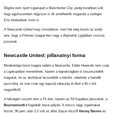
Régóta nem nyert Ligakupát a Manchester City, pedig korábban volt,
hogy egyhuzamban négyszer is ők emelhették magasba a serleget.
Erre törekednek most is.
A Newcastle United meg címvédésre, mert hát elég kevés az esély
arra, hogy a Premier League-ben vagy a Bajnokok Ligájában csúcsra
jussanak.
Newcastle United: pillanatnyi forma
Mindenképp kezd magára találni a Newcastle, Eddie Howe-ék nem csak
a Ligakupában menetelnek, hanem a bajnokságban is összeszedték
magukat, és az alsóházat lecserélték a felsőre. odaértek a hatodik
pozícióba, és már csak egy hajszál választja el őket a BL-t érő
negyediktől.
A hétvégén viszont nem a PL-ben, hanem az FA Kupában játszottak, a
Bournemouth-t
fogadták hazai pályán. A meccs nagy izgalmakat
hozott, 90 perc után 2-2 volt az állás (hazai részről
Harvey Barnes
és