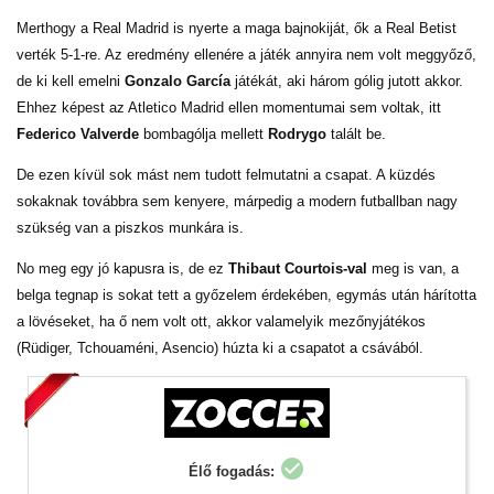
Merthogy a Real Madrid is nyerte a maga bajnokiját, ők a Real Betist
verték 5-1-re. Az eredmény ellenére a játék annyira nem volt meggyőző,
de ki kell emelni
Gonzalo García
játékát, aki három gólig jutott akkor.
Ehhez képest az Atletico Madrid ellen momentumai sem voltak, itt
Federico Valverde
bombagólja mellett
Rodrygo
talált be.
De ezen kívül sok mást nem tudott felmutatni a csapat. A küzdés
sokaknak továbbra sem kenyere, márpedig a modern futballban nagy
szükség van a piszkos munkára is.
No meg egy jó kapusra is, de ez
Thibaut Courtois-val
meg is van, a
belga tegnap is sokat tett a győzelem érdekében, egymás után hárította
a lövéseket, ha ő nem volt ott, akkor valamelyik mezőnyjátékos
(Rüdiger, Tchouaméni, Asencio) húzta ki a csapatot a csávából.
check_circle
Élő fogadás: