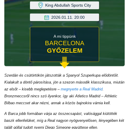
King Abdullah Sports City
2026.01.11. 20:00
A mi tippünk
BARCELONA
GYŐZELEM
Szerdán és csütörtökön játszották a Spanyol Szuperkupa elődöntőit.
Kialakult a döntő párosítása, jön a szezon második klasszikusa, miután
az elsőt – kisebb meglepetésre –
megnyerte a Real Madrid
.
Bronzmeccsről nincs szó ilyenkor, így aki Atletico Madrid – Athletic
Bilbao meccset akar nézni, annak a közös bajnokira várnia kell.
A Barca jobb formában várja az összecsapást, valósággal kiütötték
baszk ellenfelüket, míg a Real nagyon nyögvenyelősen, lényegében két
talált góllal tudott nyerni Diego Simeone együttese ellen.