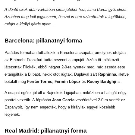
A döntő ezek után várhatóan sima játékot hoz, sima Barca győzelmet.
Azonban meg kell jegyeznem, ősszel is erre számítottak a legtöbben,
mégis a királyi gárda nyert…
Barcelona: pillanatnyi forma
Parádés formában futballozik a Barcelona csapata, amelynek utoljára
az Eintracht Frankfurt tudta bevenni a kapuját. Azóta öt találkozót
játszottak Flickék, ebből négyet 2-0-ra nyertek meg, míg szerda este
eltángálták a Bilbaot, nekik ötöt rúgtak. Duplával zárt
Raphinha
, illetve
betalált még
Ferrán Torres
,
Fermín López
és
Roony Bardghji
is.
A csapat egész jól áll a Bajnokok Ligájában, miközben a LaLigát négy
ponttal vezetik. A főpróbán
Joan García
vezérletével 2-0-ra verték az
Espanyolt, így nem engedték, hogy a királyiak eggyel közelebb
lépjenek.
Real Madrid: pillanatnyi forma