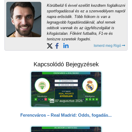
Körülbelül 6 évvel ezelőtt kezdtem foglalkozni
sportfogadással és ez a szenvedélyem napról
napra erősödik. Több fiókom is van a
legnagyobb fogadóirodáknál, ahol remek
oddsok vannak és az ügyfélszolgálat is
kifogástalan. Főként futballra, F1-re és
teniszre szeretek fogadni.
Ismerd meg Rigó
Kapcsolódó Bejegyzések
07 augusztus 2026
Ferencváros – Real Madrid: Odds, fogadás...