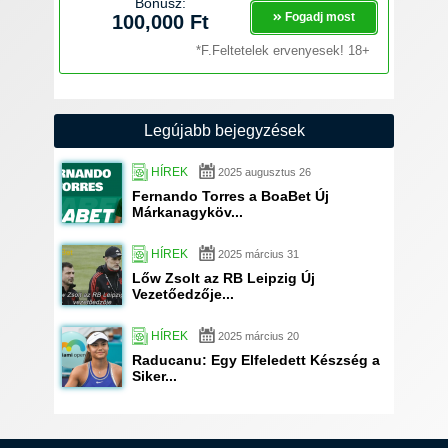
Bónusz:
Fogadj most
100,000 Ft
*F.Feltetelek ervenyesek! 18+
Legújabb bejegyzések
HÍREK
2025 augusztus 26
Fernando Torres a BoaBet Új
Márkanagyköv...
HÍREK
2025 március 31
Lőw Zsolt az RB Leipzig Új
Vezetőedzője...
HÍREK
2025 március 20
Raducanu: Egy Elfeledett Készség a
Siker...