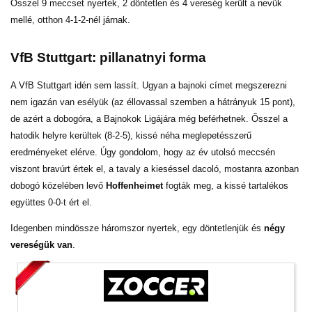
Ősszel 9 meccset nyertek, 2 döntetlen és 4 vereség került a nevük
mellé, otthon 4-1-2-nél járnak.
VfB Stuttgart: pillanatnyi forma
A VfB Stuttgart idén sem lassít. Ugyan a bajnoki címet megszerezni
nem igazán van esélyük (az éllovassal szemben a hátrányuk 15 pont),
de azért a dobogóra, a Bajnokok Ligájára még beférhetnek. Ősszel a
hatodik helyre kerültek (8-2-5), kissé néha meglepetésszerű
eredményeket elérve. Úgy gondolom, hogy az év utolsó meccsén
viszont bravúrt értek el, a tavaly a kieséssel dacoló, mostanra azonban
dobogó közelében levő
Hoffenheimet
fogták meg, a kissé tartalékos
együttes 0-0-t ért el.
Idegenben mindössze háromszor nyertek, egy döntetlenjük és
négy
vereségük van
.