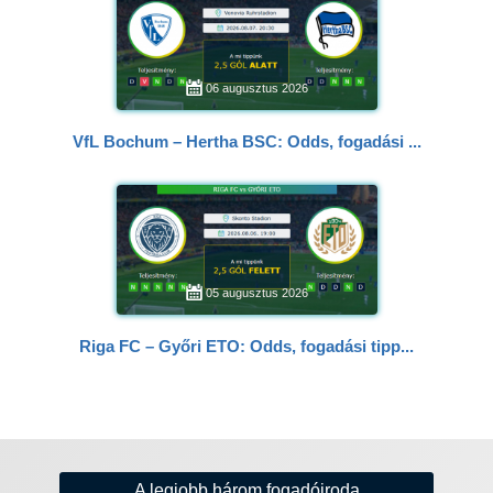
06 augusztus 2026
VfL Bochum – Hertha BSC: Odds, fogadási ...
05 augusztus 2026
Riga FC – Győri ETO: Odds, fogadási tipp...
A legjobb három fogadóiroda