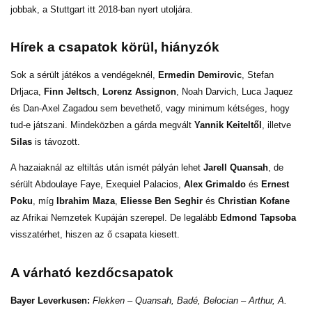
jobbak, a Stuttgart itt 2018-ban nyert utoljára.
Hírek a csapatok körül, hiányzók
Sok a sérült játékos a vendégeknél,
Ermedin Demirovic
, Stefan
Drljaca,
Finn Jeltsch
,
Lorenz Assignon
, Noah Darvich, Luca Jaquez
és Dan-Axel Zagadou sem bevethető, vagy minimum kétséges, hogy
tud-e játszani. Mindeközben a gárda megvált
Yannik Keiteltől
, illetve
Silas
is távozott.
A hazaiaknál az eltiltás után ismét pályán lehet
Jarell Quansah
, de
sérült Abdoulaye Faye, Exequiel Palacios,
Alex Grimaldo
és
Ernest
Poku
, míg
Ibrahim Maza
,
Eliesse Ben Seghir
és
Christian Kofane
az Afrikai Nemzetek Kupáján szerepel. De legalább
Edmond Tapsoba
visszatérhet, hiszen az ő csapata kiesett.
A várható kezdőcsapatok
Bayer Leverkusen:
Flekken – Quansah, Badé, Belocian – Arthur, A.