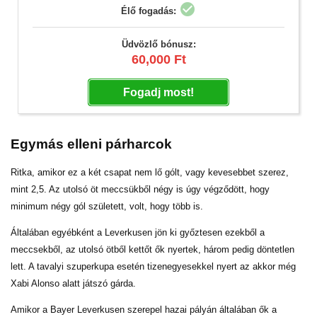
check_circle
Élő fogadás:
Üdvözlő bónusz:
60,000 Ft
Fogadj most!
Egymás elleni párharcok
Ritka, amikor ez a két csapat nem lő gólt, vagy kevesebbet szerez,
mint 2,5. Az utolsó öt meccsükből négy is úgy végződött, hogy
minimum négy gól született, volt, hogy több is.
Általában egyébként a Leverkusen jön ki győztesen ezekből a
meccsekből, az utolsó ötből kettőt ők nyertek, három pedig döntetlen
lett. A tavalyi szuperkupa esetén tizenegyesekkel nyert az akkor még
Xabi Alonso alatt játszó gárda.
Amikor a Bayer Leverkusen szerepel hazai pályán általában ők a