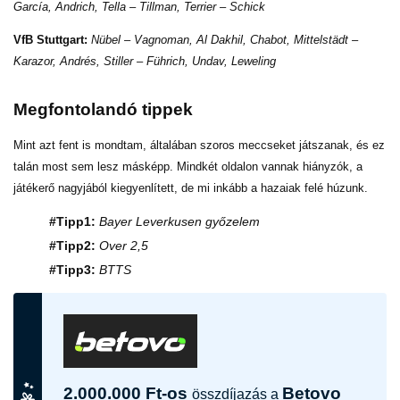
García, Andrich, Tella – Tillman, Terrier – Schick
VfB Stuttgart:
Nübel – Vagnoman, Al Dakhil, Chabot, Mittelstädt –
Karazor, Andrés, Stiller – Führich, Undav, Leweling
Megfontolandó tippek
Mint azt fent is mondtam, általában szoros meccseket játszanak, és ez
talán most sem lesz másképp. Mindkét oldalon vannak hiányzók, a
játékerő nagyjából kiegyenlített, de mi inkább a hazaiak felé húzunk.
#Tipp1:
Bayer Leverkusen győzelem
#Tipp2:
Over 2,5
#Tipp3:
BTTS
2.000.000 Ft-os
Betovo
összdíjazás a