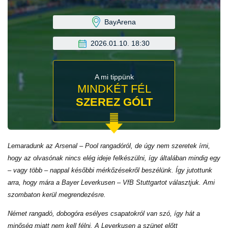
BayArena
2026.01.10. 18:30
A mi tippünk
MINDKÉT FÉL
SZEREZ GÓLT
Lemaradunk az Arsenal – Pool rangadóról, de úgy nem szeretek írni,
hogy az olvasónak nincs elég ideje felkészülni, így általában mindig egy
– vagy több – nappal későbbi mérkőzésekről beszélünk. Így jutottunk
arra, hogy mára a Bayer Leverkusen – VfB Stuttgartot választjuk. Ami
szombaton kerül megrendezésre.
Német rangadó, dobogóra esélyes csapatokról van szó, így hát a
minőség miatt nem kell félni. A Leverkusen a szünet előtt