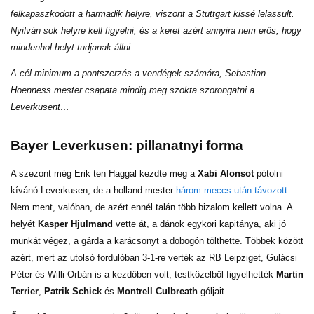
felkapaszkodott a harmadik helyre, viszont a Stuttgart kissé lelassult.
Nyilván sok helyre kell figyelni, és a keret azért annyira nem erős, hogy
mindenhol helyt tudjanak állni.
A cél minimum a pontszerzés a vendégek számára, Sebastian
Hoenness mester csapata mindig meg szokta szorongatni a
Leverkusent…
Bayer Leverkusen: pillanatnyi forma
A szezont még Erik ten Haggal kezdte meg a
Xabi Alonsot
pótolni
kívánó Leverkusen, de a holland mester
három meccs után távozott
.
Nem ment, valóban, de azért ennél talán több bizalom kellett volna. A
helyét
Kasper Hjulmand
vette át, a dánok egykori kapitánya, aki jó
munkát végez, a gárda a karácsonyt a dobogón tölthette. Többek között
azért, mert az utolsó fordulóban 3-1-re verték az RB Leipziget, Gulácsi
Péter és Willi Orbán is a kezdőben volt, testközelből figyelhették
Martin
Terrier
,
Patrik Schick
és
Montrell Culbreath
góljait.