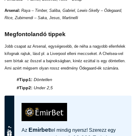
Arsenal:
Raya – Timber, Saliba, Gabriel, Lewis-Skelly – Ödegaard,
Rice, Zubimendi – Saka, Jesus, Martinelli
Megfontolandó tippek
Jobb csapat az Arsenal, egységesebb, de néha a nagyobb ellenfelek
kifognak rajtuk, lásd pl. a Liverpool elleni meccseket. A Chelsea-vel
sem bírtak az ősszel a bajnokságban, kinéz ezúttal is egy döntetlen.
Ami azért mégsem olyan rossz eredmény Ödegaard-ék számára.
#Tipp1:
Döntetlen
#Tipp2:
Under 2,5
Emirbet
Az
tel mindig nyersz! Szerezz egy