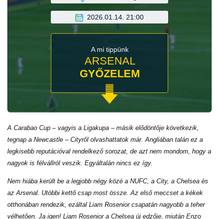
2026.01.14. 21:00
A mi tippünk
ARSENAL
GYŐZELEM
A Carabao Cup – vagyis a Ligakupa – másik elődöntője következik,
tegnap a Newcastle – Cityről olvashattatok már. Angliában talán ez a
legkisebb reputációval rendelkező sorozat, de azt nem mondom, hogy a
nagyok is félvállról veszik. Egyáltalán nincs ez így.
Nem hiába került be a legjobb négy közé a NUFC, a City, a Chelsea és
az Arsenal. Utóbbi kettő csap most össze. Az első meccset a kékek
otthonában rendezik, ezáltal Liam Rosenior csapatán nagyobb a teher
vélhetően. Ja igen! Liam Rosenior a Chelsea új edzője, miután Enzo