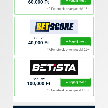
Fogadj most
60,000 Ft
*F.Feltetelek ervenyesek! 18+
Bónusz:
Fogadj most
40,000 Ft
*F.Feltetelek ervenyesek! 18+
Bónusz:
Fogadj most
100,000 Ft
*F.Feltetelek ervenyesek! 18+