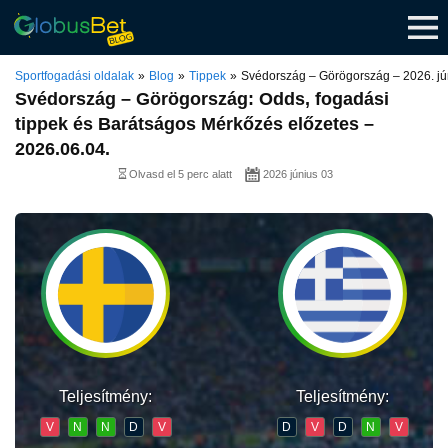
Skip
to
content
Sportfogadási oldalak
Blog
Tippek
Svédország – Görögország – 2026. jún
Svédország – Görögország: Odds, fogadási
tippek és Barátságos Mérkőzés előzetes –
2026.06.04.
Olvasd el 5 perc alatt
2026 június 03
Teljesítmény:
Teljesítmény:
V
N
N
D
V
D
V
D
N
V