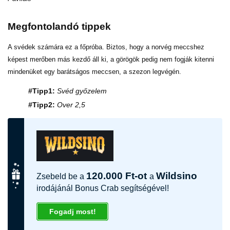
Megfontolandó tippek
A svédek számára ez a főpróba. Biztos, hogy a norvég meccshez
képest merőben más kezdő áll ki, a görögök pedig nem fogják kitenni
mindenüket egy barátságos meccsen, a szezon legvégén.
#Tipp1:
Svéd győzelem
#Tipp2:
Over 2,5
120.000 Ft-ot
Wildsino
Zsebeld be a
a
irodájánál Bonus Crab segítségével!
Fogadj most!