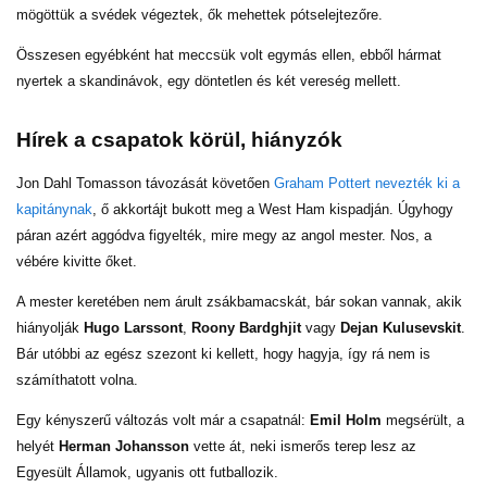
mögöttük a svédek végeztek, ők mehettek pótselejtezőre.
Összesen egyébként hat meccsük volt egymás ellen, ebből hármat
nyertek a skandinávok, egy döntetlen és két vereség mellett.
Hírek a csapatok körül, hiányzók
Jon Dahl Tomasson távozását követően
Graham Pottert nevezték ki a
kapitánynak
, ő akkortájt bukott meg a West Ham kispadján. Úgyhogy
páran azért aggódva figyelték, mire megy az angol mester. Nos, a
vébére kivitte őket.
A mester keretében nem árult zsákbamacskát, bár sokan vannak, akik
hiányolják
Hugo Larssont
,
Roony Bardghjit
vagy
Dejan Kulusevskit
.
Bár utóbbi az egész szezont ki kellett, hogy hagyja, így rá nem is
számíthatott volna.
Egy kényszerű változás volt már a csapatnál:
Emil Holm
megsérült, a
helyét
Herman Johansson
vette át, neki ismerős terep lesz az
Egyesült Államok, ugyanis ott futballozik.