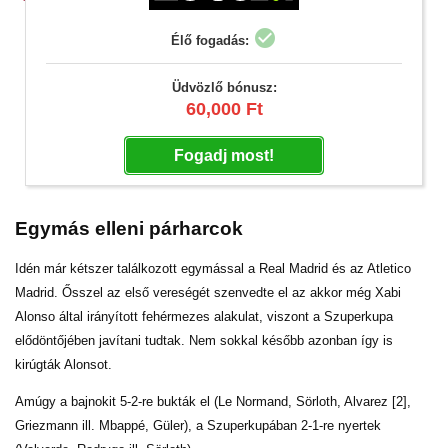
check_circle
Élő fogadás:
Üdvözlő bónusz:
60,000 Ft
Fogadj most!
Egymás elleni párharcok
Idén már kétszer találkozott egymással a Real Madrid és az Atletico
Madrid. Ősszel az első vereségét szenvedte el az akkor még Xabi
Alonso által irányított fehérmezes alakulat, viszont a Szuperkupa
elődöntőjében javítani tudtak. Nem sokkal később azonban így is
kirúgták Alonsot.
Amúgy a bajnokit 5-2-re bukták el (Le Normand, Sörloth, Alvarez [2],
Griezmann ill. Mbappé, Güler), a Szuperkupában 2-1-re nyertek