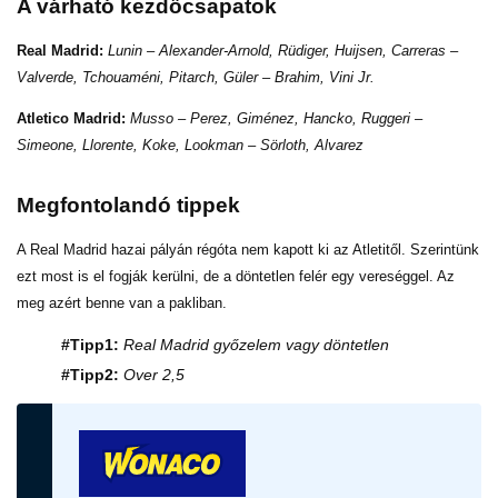
A várható kezdőcsapatok
Real Madrid:
Lunin – Alexander-Arnold, Rüdiger, Huijsen, Carreras –
Valverde, Tchouaméni, Pitarch, Güler – Brahim, Vini Jr.
Atletico Madrid:
Musso – Perez, Giménez, Hancko, Ruggeri –
Simeone, Llorente, Koke, Lookman – Sörloth, Alvarez
Megfontolandó tippek
A Real Madrid hazai pályán régóta nem kapott ki az Atletitől. Szerintünk
ezt most is el fogják kerülni, de a döntetlen felér egy vereséggel. Az
meg azért benne van a pakliban.
#Tipp1:
Real Madrid győzelem vagy döntetlen
#Tipp2:
Over 2,5