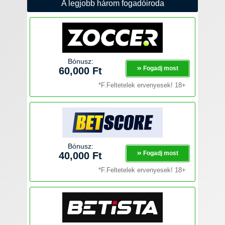
A legjobb három fogadóiroda
Bónusz:
Fogadj most
60,000 Ft
*F.Feltetelek ervenyesek! 18+
Bónusz:
Fogadj most
40,000 Ft
*F.Feltetelek ervenyesek! 18+