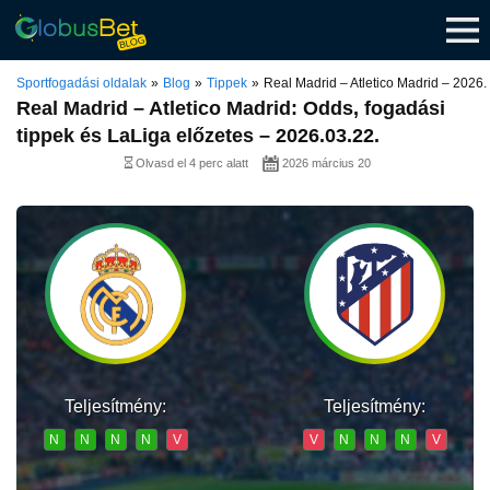
Skip
to
content
Sportfogadási oldalak
Blog
Tippek
Real Madrid – Atletico Madrid – 2026.
Real Madrid – Atletico Madrid: Odds, fogadási
tippek és LaLiga előzetes – 2026.03.22.
Olvasd el 4 perc alatt
2026 március 20
Teljesítmény:
Teljesítmény:
N
N
N
N
V
V
N
N
N
V