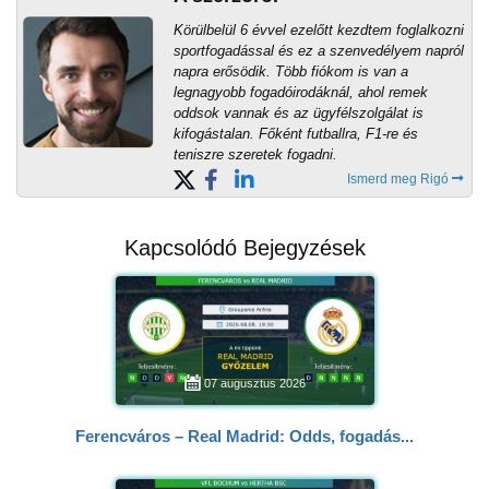
Körülbelül 6 évvel ezelőtt kezdtem foglalkozni
sportfogadással és ez a szenvedélyem napról
napra erősödik. Több fiókom is van a
legnagyobb fogadóirodáknál, ahol remek
oddsok vannak és az ügyfélszolgálat is
kifogástalan. Főként futballra, F1-re és
teniszre szeretek fogadni.
Ismerd meg Rigó
Kapcsolódó Bejegyzések
07 augusztus 2026
Ferencváros – Real Madrid: Odds, fogadás...