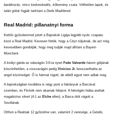
barátkozás, nincs kedveskedés, kőkemény csata. Vélhetően lapok, és
talán gólok fogják tarkítani a Derbi Madrilenot.
Real Madrid: pillanatnyi forma
Kettős győzelemmel jutott a Bajnokok Ligája legjobb nyolc csapata
közé a Real Madrid. Kevesen hitték, hogy a Cityn túljutnak, de azt még
kevesebben gondolják, hogy meg tudják majd állítani a Bayern
Münchent.
A királyi gárda az odavágón 3-0-ra nyert
Fede Valverde
három góljának
köszönhetően, a visszavágón pedig
Vinicius Jr.
bosszanthatta az
angol közönséget. Ő is hármat rúgott, de ebből egyet nem adtak meg.
A bajnokságban továbbra is négy pont a hátrányuk a Barcával
szemben, és Flickék nem akarnak hibázni. A hétvégén hiába arattak
magabiztos sikert (4-1 az
Elche
ellen), a Barca ötöt vágott a
Sevillának.
Otthon a Realnak 12 győzelme van, valamint 2 veresége, a Getafe,