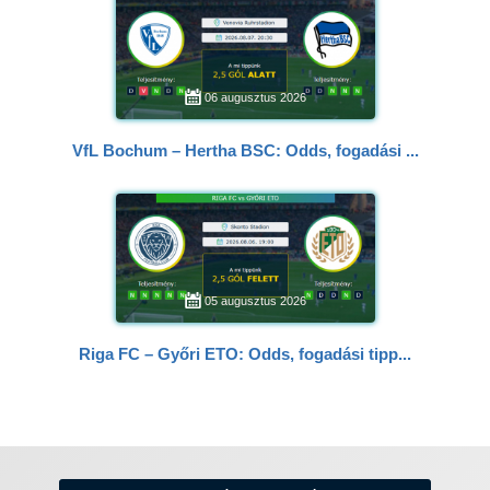
06 augusztus 2026
VfL Bochum – Hertha BSC: Odds, fogadási ...
05 augusztus 2026
Riga FC – Győri ETO: Odds, fogadási tipp...