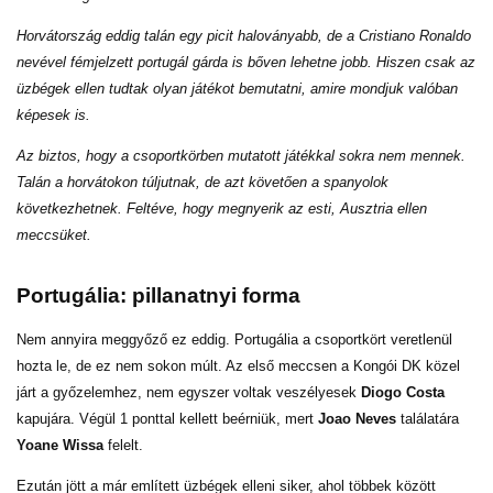
Horvátország eddig talán egy picit haloványabb, de a Cristiano Ronaldo
nevével fémjelzett portugál gárda is bőven lehetne jobb. Hiszen csak az
üzbégek ellen tudtak olyan játékot bemutatni, amire mondjuk valóban
képesek is.
Az biztos, hogy a csoportkörben mutatott játékkal sokra nem mennek.
Talán a horvátokon túljutnak, de azt követően a spanyolok
következhetnek. Feltéve, hogy megnyerik az esti, Ausztria ellen
meccsüket.
Portugália: pillanatnyi forma
Nem annyira meggyőző ez eddig. Portugália a csoportkört veretlenül
hozta le, de ez nem sokon múlt. Az első meccsen a Kongói DK közel
járt a győzelemhez, nem egyszer voltak veszélyesek
Diogo Costa
kapujára. Végül 1 ponttal kellett beérniük, mert
Joao Neves
találatára
Yoane Wissa
felelt.
Ezután jött a már említett üzbégek elleni siker, ahol többek között