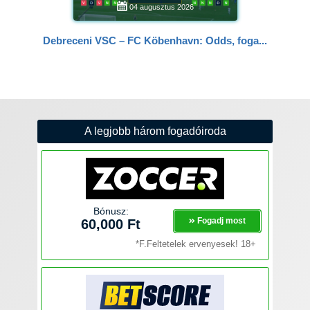
04 augusztus 2026
Debreceni VSC – FC Köbenhavn: Odds, foga...
A legjobb három fogadóiroda
Bónusz:
Fogadj most
60,000 Ft
*F.Feltetelek ervenyesek! 18+