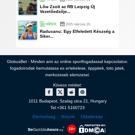
Lőw Zsolt az RB Leipzig Új
Vezetőedzője...
HÍREK
2025 március 20
Raducanu: Egy Elfeledett Készség a
Siker...
GlobusBet - Minden ami az online sportfogadassal kapcsolatos:
fogadoirodak bemutatasa es ertekelese, tippjatek, toto jatek,
merkozesek elemzesei.
Kövess minket:
1011 Budapest, Szalag utca 21, Hungary
Tel:+361 5160723
Elérhetőség
Rólunk
Oldaltérkép
18+