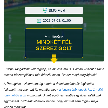
BMO Field
2026.07.03. 01:00
A mi tippünk
MINDKÉT FÉL
SZEREZ GÓLT
Európai rangadónk volt tegnap, és az lesz ma is. Holnap viszont csak a
meccs főszereplőinek fele érkezik innen. De azt majd meglátjátok!
A Portugália – Horvátország simán a tizenhatoddöntők leginkább
felkapott meccse, ezt jól mutatja, hogy
a legolcsóbb jegyek kb. 1 millió
forint körüli áron
mozognak. A két együttes relatíve gyakran találkozik
egymással, biztosak lehetünk benne, hogy ezúttal sem fogják majd
vissza magukat.