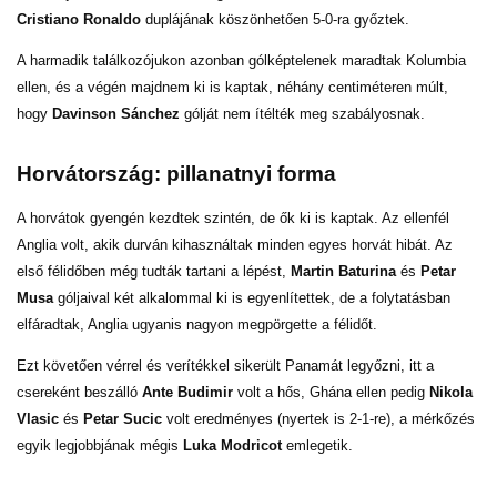
Cristiano Ronaldo
duplájának köszönhetően 5-0-ra győztek.
A harmadik találkozójukon azonban gólképtelenek maradtak Kolumbia
ellen, és a végén majdnem ki is kaptak, néhány centiméteren múlt,
hogy
Davinson Sánchez
gólját nem ítélték meg szabályosnak.
Horvátország: pillanatnyi forma
A horvátok gyengén kezdtek szintén, de ők ki is kaptak. Az ellenfél
Anglia volt, akik durván kihasználtak minden egyes horvát hibát. Az
első félidőben még tudták tartani a lépést,
Martin Baturina
és
Petar
Musa
góljaival két alkalommal ki is egyenlítettek, de a folytatásban
elfáradtak, Anglia ugyanis nagyon megpörgette a félidőt.
Ezt követően vérrel és verítékkel sikerült Panamát legyőzni, itt a
csereként beszálló
Ante Budimir
volt a hős, Ghána ellen pedig
Nikola
Vlasic
és
Petar Sucic
volt eredményes (nyertek is 2-1-re), a mérkőzés
egyik legjobbjának mégis
Luka Modricot
emlegetik.