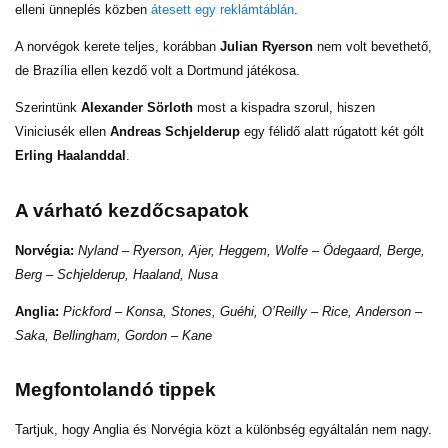
elleni ünneplés közben
átesett egy reklámtáblán
.
A norvégok kerete teljes, korábban
Julian Ryerson
nem volt bevethető,
de Brazília ellen kezdő volt a Dortmund játékosa.
Szerintünk
Alexander Sörloth
most a kispadra szorul, hiszen
Viniciusék ellen
Andreas Schjelderup
egy félidő alatt rúgatott két gólt
Erling Haalanddal
.
A várható kezdőcsapatok
Norvégia:
Nyland – Ryerson, Ajer, Heggem, Wolfe – Ödegaard, Berge,
Berg – Schjelderup, Haaland, Nusa
Anglia:
Pickford – Konsa, Stones, Guéhi, O’Reilly – Rice, Anderson –
Saka, Bellingham, Gordon – Kane
Megfontolandó tippek
Tartjuk, hogy Anglia és Norvégia közt a különbség egyáltalán nem nagy.