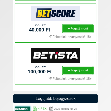
Bónusz:
Fogadj most
40,000 Ft
*F.Feltetelek ervenyesek! 18+
Bónusz:
Fogadj most
100,000 Ft
*F.Feltetelek ervenyesek! 18+
Legújabb bejegyzések
HÍREK
2025 augusztus 26