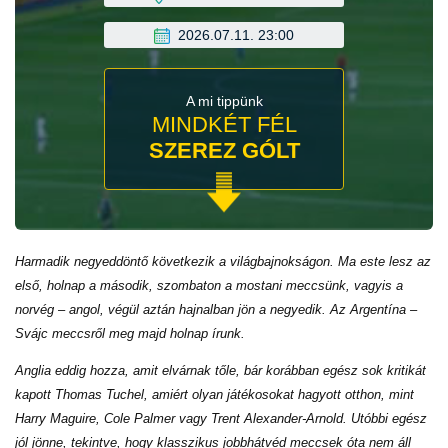
2026.07.11. 23:00
A mi tippünk
MINDKÉT FÉL
SZEREZ GÓLT
Harmadik negyeddöntő következik a világbajnokságon. Ma este lesz az
első, holnap a második, szombaton a mostani meccsünk, vagyis a
norvég – angol, végül aztán hajnalban jön a negyedik. Az Argentína –
Svájc meccsről meg majd holnap írunk.
Anglia eddig hozza, amit elvárnak tőle, bár korábban egész sok kritikát
kapott Thomas Tuchel, amiért olyan játékosokat hagyott otthon, mint
Harry Maguire, Cole Palmer vagy Trent Alexander-Arnold. Utóbbi egész
jól jönne, tekintve, hogy klasszikus jobbhátvéd meccsek óta nem áll