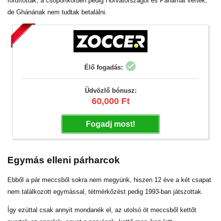
fordítottak, a csoportkörben pedig Horvátországot és Panamát verték,
de Ghánának nem tudtak betalálni.
check_circle
Élő fogadás:
Üdvözlő bónusz:
60,000 Ft
Fogadj most!
Egymás elleni párharcok
Ebből a pár meccsből sokra nem megyünk, hiszen 12 éve a két csapat
nem találkozott egymással, tétmérkőzést pedig 1993-ban játszottak.
Így ezúttal csak annyit mondanék el, az utolsó öt meccsből kettőt