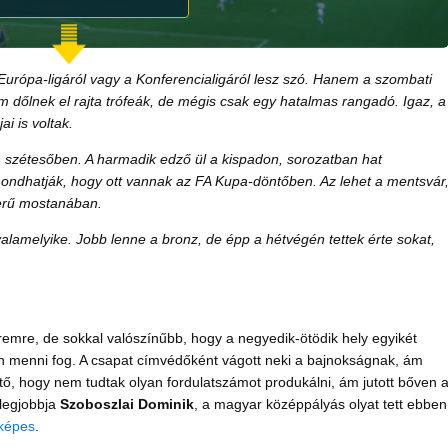
 Európa-ligáról vagy a Konferencialigáról lesz szó. Hanem a szombati
 dőlnek el rajta trófeák, de mégis csak egy hatalmas rangadó. Igaz, a
i is voltak.
n szétesőben. A harmadik edző ül a kispadon, sorozatban hat
ondhatják, hogy ott vannak az FA Kupa-döntőben. Az lehet a mentsvár
zerű mostanában.
valamelyike. Jobb lenne a bronz, de épp a hétvégén tettek érte sokat,
remre, de sokkal valószínűbb, hogy a negyedik-ötödik hely egyikét
n menni fog. A csapat címvédőként vágott neki a bajnokságnak, ám
tő, hogy nem tudtak olyan fordulatszámot produkálni, ám jutott bőven 
 legjobbja
Szoboszlai Dominik
, a magyar középpályás olyat tett ebben
 képes
.