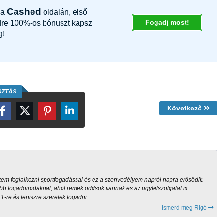
Cashed
 a
oldalán, első
Fogadj most!
dre 100%-os bónuszt kapsz
g!
SZTÁS
Következő
dtem foglalkozni sportfogadással és ez a szenvedélyem napról napra erősödik.
bb fogadóirodáknál, ahol remek oddsok vannak és az ügyfélszolgálat is
F1-re és teniszre szeretek fogadni.
Ismerd meg Rigó