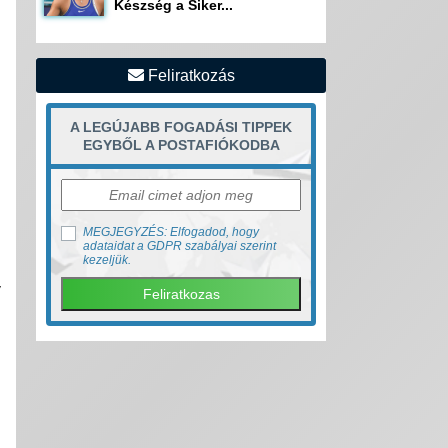
Készség a Siker...
Feliratkozás
A LEGÚJABB FOGADÁSI TIPPEK
EGYBŐL A POSTAFIÓKODBA
MEGJEGYZÉS: Elfogadod, hogy
adataidat a GDPR szabályai szerint
kezeljük.
y