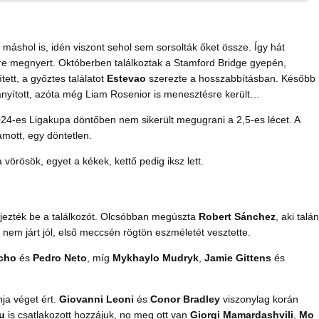
 máshol is, idén viszont sehol sem sorsolták őket össze. Így hát
-re megnyert. Októberben találkoztak a Stamford Bridge gyepén,
tett, a győztes találatot
Estevao
szerezte a hosszabbításban. Később
rányított, azóta még Liam Rosenior is menesztésre került…
024-es Ligakupa döntőben nem sikerült megugrani a 2,5-es lécet. A
amott, egy döntetlen.
 vörösök, egyet a kékek, kettő pedig iksz lett.
fejezték be a találkozót. Olcsóbban megúszta
Robert Sánchez
, aki talán
nem járt jól, első meccsén rögtön eszméletét vesztette.
acho
és
Pedro Neto
, míg
Mykhaylo Mudryk
,
Jamie Gittens
és
nja véget ért.
Giovanni Leoni
és
Conor Bradley
viszonylag korán
u
is csatlakozott hozzájuk, no meg ott van
Giorgi Mamardashvili
,
Mo