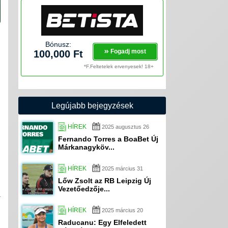
Bónusz:
Fogadj most
100,000 Ft
*F.Feltetelek ervenyesek! 18+
,
Legújabb bejegyzések
HÍREK
2025 augusztus 26
Fernando Torres a BoaBet Új
Márkanagyköv...
HÍREK
2025 március 31
Lőw Zsolt az RB Leipzig Új
Vezetőedzője...
a
HÍREK
2025 március 20
Raducanu: Egy Elfeledett