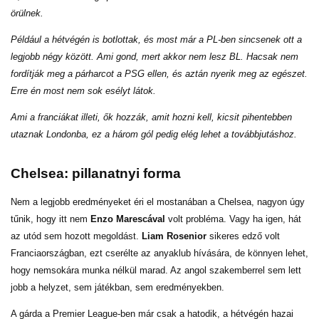
örülnek.
Például a hétvégén is botlottak, és most már a PL-ben sincsenek ott a
legjobb négy között. Ami gond, mert akkor nem lesz BL. Hacsak nem
fordítják meg a párharcot a PSG ellen, és aztán nyerik meg az egészet.
Erre én most nem sok esélyt látok.
Ami a franciákat illeti, ők hozzák, amit hozni kell, kicsit pihentebben
utaznak Londonba, ez a három gól pedig elég lehet a továbbjutáshoz.
Chelsea: pillanatnyi forma
Nem a legjobb eredményeket éri el mostanában a Chelsea, nagyon úgy
tűnik, hogy itt nem
Enzo Marescával
volt probléma. Vagy ha igen, hát
az utód sem hozott megoldást.
Liam Rosenior
sikeres edző volt
Franciaországban, ezt cserélte az anyaklub hívására, de könnyen lehet,
hogy nemsokára munka nélkül marad. Az angol szakemberrel sem lett
jobb a helyzet, sem játékban, sem eredményekben.
A gárda a Premier League-ben már csak a hatodik, a hétvégén hazai