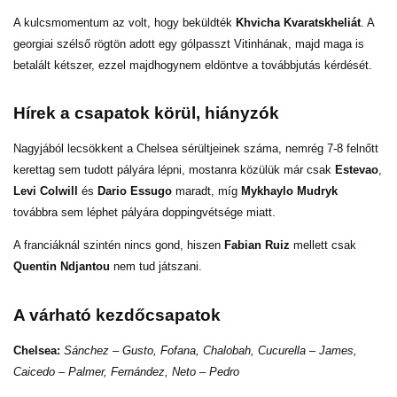
A kulcsmomentum az volt, hogy beküldték
Khvicha Kvaratskheliát
. A
georgiai szélső rögtön adott egy gólpasszt Vitinhának, majd maga is
betalált kétszer, ezzel majdhogynem eldöntve a továbbjutás kérdését.
Hírek a csapatok körül, hiányzók
Nagyjából lecsökkent a Chelsea sérültjeinek száma, nemrég 7-8 felnőtt
kerettag sem tudott pályára lépni, mostanra közülük már csak
Estevao
,
Levi Colwill
és
Dario Essugo
maradt, míg
Mykhaylo Mudryk
továbbra sem léphet pályára doppingvétsége miatt.
A franciáknál szintén nincs gond, hiszen
Fabian Ruiz
mellett csak
Quentin Ndjantou
nem tud játszani.
A várható kezdőcsapatok
Chelsea:
Sánchez – Gusto, Fofana, Chalobah, Cucurella – James,
Caicedo – Palmer, Fernández, Neto – Pedro