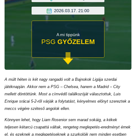
2026.03.17. 21:00
A mi tippünk
PSG
GYŐZELEM
A múlt héten is két nagy rangadó volt a Bajnokok Ligája szerdai
játéknapján. Akkor nem a PSG – Chelsea, hanem a Madrid – City
mellett döntöttünk. Most a címvédő találkozóját választottuk, Luis
Enrique srácai 5-2-ről várják a folytatást, kényelmes előnyt szereztek a
meccs végére széteső angolok ellen.
Könnyen lehet, hogy Liam Rosenior sem marad sokáig, a kékek
teljesen kétarcú csapattá váltak, rengeteg meglepetés-eredményt érnek
el, és ezeknek a meglepetéseknek a szurkolóik nem minden esetben