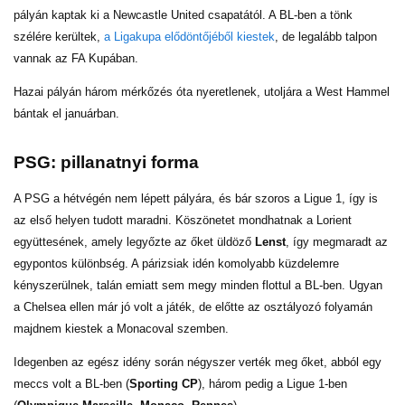
pályán kaptak ki a Newcastle United csapatától. A BL-ben a tönk
szélére kerültek,
a Ligakupa elődöntőjéből kiestek
, de legalább talpon
vannak az FA Kupában.
Hazai pályán három mérkőzés óta nyeretlenek, utoljára a West Hammel
bántak el januárban.
PSG: pillanatnyi forma
A PSG a hétvégén nem lépett pályára, és bár szoros a Ligue 1, így is
az első helyen tudott maradni. Köszönetet mondhatnak a Lorient
együttesének, amely legyőzte az őket üldöző
Lenst
, így megmaradt az
egypontos különbség. A párizsiak idén komolyabb küzdelemre
kényszerülnek, talán emiatt sem megy minden flottul a BL-ben. Ugyan
a Chelsea ellen már jó volt a játék, de előtte az osztályozó folyamán
majdnem kiestek a Monacoval szemben.
Idegenben az egész idény során négyszer verték meg őket, abból egy
meccs volt a BL-ben (
Sporting CP
), három pedig a Ligue 1-ben