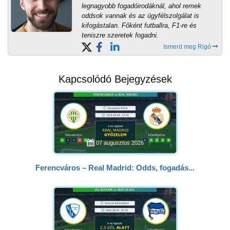
legnagyobb fogadóirodáknál, ahol remek
oddsok vannak és az ügyfélszolgálat is
kifogástalan. Főként futballra, F1-re és
teniszre szeretek fogadni.
Ismerd meg Rigó
Kapcsolódó Bejegyzések
07 augusztus 2026
Ferencváros – Real Madrid: Odds, fogadás...