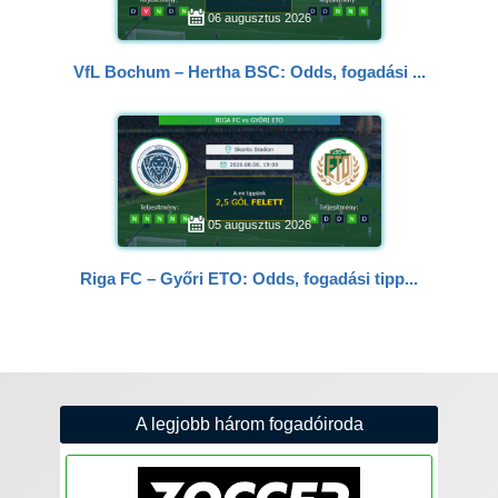
06 augusztus 2026
VfL Bochum – Hertha BSC: Odds, fogadási ...
05 augusztus 2026
Riga FC – Győri ETO: Odds, fogadási tipp...
A legjobb három fogadóiroda