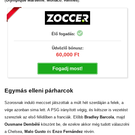
(
Olympique Marseille
,
Monaco
,
Rennes
).
check_circle
Élő fogadás:
Üdvözlő bónusz:
60,000 Ft
Fogadj most!
Egymás elleni párharcok
Szorosnak induló meccset játszottak a múlt hét szerdáján a felek, a
vége azonban sima lett. A PSG irányított végig, és kétszer is vezetést
szereztek az első félidőben a franciák. Előbb
Bradley Barcola
, majd
Ousmane Dembélé
köszönt be, de ezekre akkor még tudott válaszolni
a Chelsea,
Malo Gusto
és
Enzo Fernández
révén.