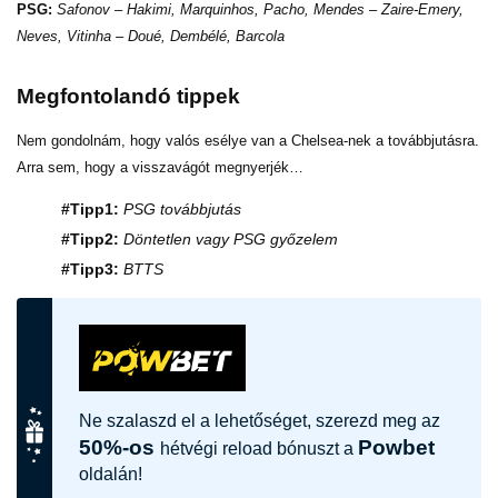
PSG:
Safonov – Hakimi, Marquinhos, Pacho, Mendes – Zaire-Emery,
Neves, Vitinha – Doué, Dembélé, Barcola
Megfontolandó tippek
Nem gondolnám, hogy valós esélye van a Chelsea-nek a továbbjutásra.
Arra sem, hogy a visszavágót megnyerjék…
#Tipp1:
PSG továbbjutás
#Tipp2:
Döntetlen vagy PSG győzelem
#Tipp3:
BTTS
Ne szalaszd el a lehetőséget, szerezd meg az
50%-os
Powbet
hétvégi reload bónuszt a
oldalán!