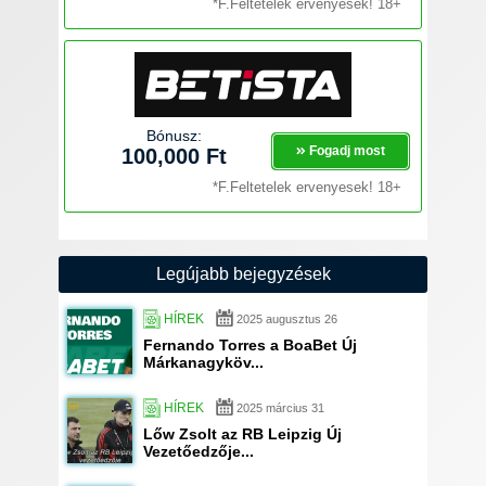
*F.Feltetelek ervenyesek! 18+
Bónusz:
Fogadj most
100,000 Ft
*F.Feltetelek ervenyesek! 18+
Legújabb bejegyzések
HÍREK
2025 augusztus 26
Fernando Torres a BoaBet Új
Márkanagyköv...
HÍREK
2025 március 31
Lőw Zsolt az RB Leipzig Új
Vezetőedzője...