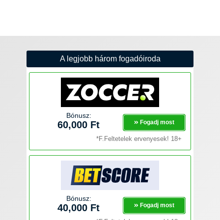
A legjobb három fogadóiroda
Bónusz:
Fogadj most
60,000 Ft
*F.Feltetelek ervenyesek! 18+
Bónusz:
Fogadj most
40,000 Ft