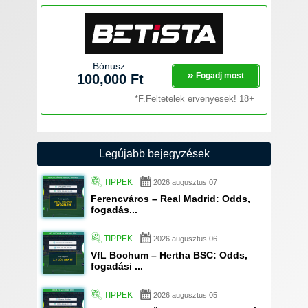
Bónusz:
Fogadj most
100,000 Ft
*F.Feltetelek ervenyesek! 18+
Legújabb bejegyzések
TIPPEK
2026 augusztus 07
Ferencváros – Real Madrid: Odds,
fogadás...
TIPPEK
2026 augusztus 06
VfL Bochum – Hertha BSC: Odds,
fogadási ...
TIPPEK
2026 augusztus 05