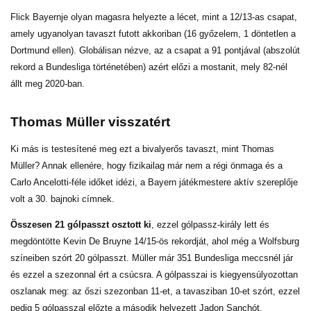
Flick Bayernje olyan magasra helyezte a lécet, mint a 12/13-as csapat,
amely ugyanolyan tavaszt futott akkoriban (16 győzelem, 1 döntetlen a
Dortmund ellen). Globálisan nézve, az a csapat a 91 pontjával (abszolút
rekord a Bundesliga történetében) azért előzi a mostanit, mely 82-nél
állt meg 2020-ban.
Thomas Müller visszatért
Ki más is testesítené meg ezt a bivalyerős tavaszt, mint Thomas
Müller? Annak ellenére, hogy fizikailag már nem a régi önmaga és a
Carlo Ancelotti-féle időket idézi, a Bayern játékmestere aktív szereplője
volt a 30. bajnoki címnek.
Összesen 21 gólpasszt osztott ki
, ezzel gólpassz-király lett és
megdöntötte Kevin De Bruyne 14/15-ös rekordját, ahol még a Wolfsburg
színeiben szórt 20 gólpasszt. Müller már 351 Bundesliga meccsnél jár
és ezzel a szezonnal ért a csúcsra. A gólpasszai is kiegyensúlyozottan
oszlanak meg: az őszi szezonban 11-et, a tavasziban 10-et szórt, ezzel
pedig 5 gólpasszal előzte a második helyezett Jadon Sanchót.