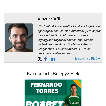
A szerzőről
Körülbelül 6 évvel ezelőtt kezdtem foglalkozni
sportfogadással és ez a szenvedélyem napról
napra erősödik. Több fiókom is van a
legnagyobb fogadóirodáknál, ahol remek
oddsok vannak és az ügyfélszolgálat is
kifogástalan. Főként futballra, F1-re és
teniszre szeretek fogadni.
Ismerd meg Rigó
Kapcsolódó Bejegyzések
26 augusztus 2025