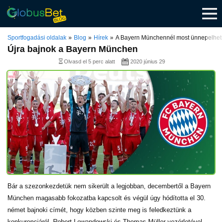
Skip
to
content
Sportfogadási oldalak
Blog
Hírek
A Bayern Münchennél most ünnepelhe
Újra bajnok a Bayern München
Olvasd el 5 perc alatt
2020 június 29
Bár a szezonkezdetük nem sikerült a legjobban, decembertől a Bayern
München magasabb fokozatba kapcsolt és végül úgy hódította el 30.
német bajnoki címét, hogy közben szinte meg is feledkeztünk a
konkurenciáról. Robert Lewandowski és Thomas Müller vezérletével