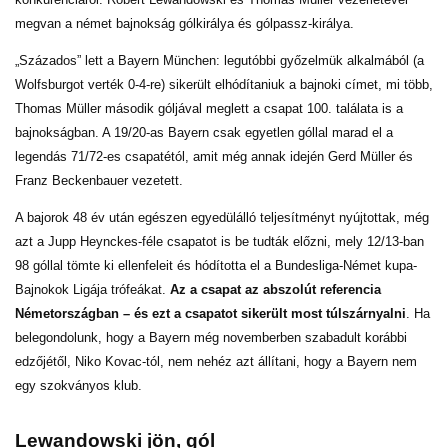
megvan a német bajnokság gólkirálya és gólpassz-királya.
„Százados” lett a Bayern München: legutóbbi győzelmük alkalmából (a
Wolfsburgot verték 0-4-re) sikerült elhódítaniuk a bajnoki címet, mi több,
Thomas Müller második góljával meglett a csapat 100. találata is a
bajnokságban. A 19/20-as Bayern csak egyetlen góllal marad el a
legendás 71/72-es csapatétól, amit még annak idején Gerd Müller és
Franz Beckenbauer vezetett.
A bajorok 48 év után egészen egyedülálló teljesítményt nyújtottak, még
azt a Jupp Heynckes-féle csapatot is be tudták előzni, mely 12/13-ban
98 góllal tömte ki ellenfeleit és hódította el a Bundesliga-Német kupa-
Bajnokok Ligája trófeákat.
Az a csapat az abszolút referencia
Németországban – és ezt a csapatot sikerült most túlszárnyalni
. Ha
belegondolunk, hogy a Bayern még novemberben szabadult korábbi
edzőjétől, Niko Kovac-tól, nem nehéz azt állítani, hogy a Bayern nem
egy szokványos klub.
Lewandowski jön, gól