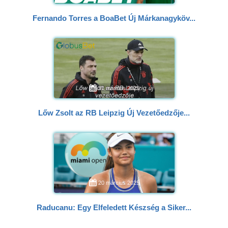
Fernando Torres a BoaBet Új Márkanagyköv...
31 március 2025
Lőw Zsolt az RB Leipzig Új Vezetőedzője...
20 március 2025
Raducanu: Egy Elfeledett Készség a Siker...