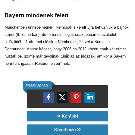
Bayern mindenek felett
Münchenben ünnepelhetnek. Nemcsak sikerült újra behúzniuk a bajnoki
címet (8. zsinórban), de történelmileg is csak jobban eltávolodott
üldözőitől. 21 címmel előzik a Nürnberget, 22-vel a Borussia
Dortmundot. Ahhoz képest, hogy 2006 és 2012 között csak két címet
húztak be, szinte már távolinak tűnik az az időszak, amikor a Bayern
nem tűnt igazán „Rekordmeister”-nek.
MEGOSZTÁS
Korábbi
Következő