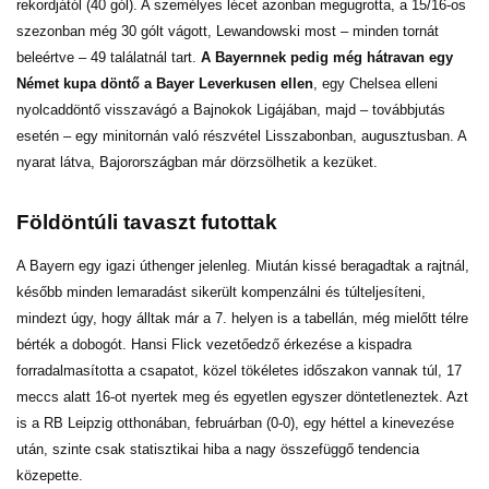
rekordjától (40 gól). A személyes lécet azonban megugrotta, a 15/16-os
szezonban még 30 gólt vágott, Lewandowski most – minden tornát
beleértve – 49 találatnál tart.
A Bayernnek pedig még hátravan egy
Német kupa döntő a Bayer Leverkusen ellen
, egy Chelsea elleni
nyolcaddöntő visszavágó a Bajnokok Ligájában, majd – továbbjutás
esetén – egy minitornán való részvétel Lisszabonban, augusztusban. A
nyarat látva, Bajorországban már dörzsölhetik a kezüket.
Földöntúli tavaszt futottak
A Bayern egy igazi úthenger jelenleg. Miután kissé beragadtak a rajtnál,
később minden lemaradást sikerült kompenzálni és túlteljesíteni,
mindezt úgy, hogy álltak már a 7. helyen is a tabellán, még mielőtt télre
bérték a dobogót. Hansi Flick vezetőedző érkezése a kispadra
forradalmasította a csapatot, közel tökéletes időszakon vannak túl, 17
meccs alatt 16-ot nyertek meg és egyetlen egyszer döntetleneztek. Azt
is a RB Leipzig otthonában, februárban (0-0), egy héttel a kinevezése
után, szinte csak statisztikai hiba a nagy összefüggő tendencia
közepette.