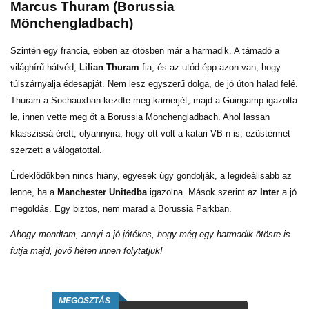
Marcus Thuram (Borussia
Mönchengladbach)
Szintén egy francia, ebben az ötösben már a harmadik. A támadó a
világhírű hátvéd,
Lilian Thuram
fia, és az utód épp azon van, hogy
túlszárnyalja édesapját. Nem lesz egyszerű dolga, de jó úton halad felé.
Thuram a Sochauxban kezdte meg karrierjét, majd a Guingamp igazolta
le, innen vette meg őt a Borussia Mönchengladbach. Ahol lassan
klasszissá érett, olyannyira, hogy ott volt a katari VB-n is, ezüstérmet
szerzett a válogatottal.
Érdeklődőkben nincs hiány, egyesek úgy gondolják, a legideálisabb az
lenne, ha a
Manchester Unitedba
igazolna. Mások szerint az
Inter
a jó
megoldás. Egy biztos, nem marad a Borussia Parkban.
Ahogy mondtam, annyi a jó játékos, hogy még egy harmadik ötösre is
futja majd, jövő héten innen folytatjuk!
MEGOSZTÁS