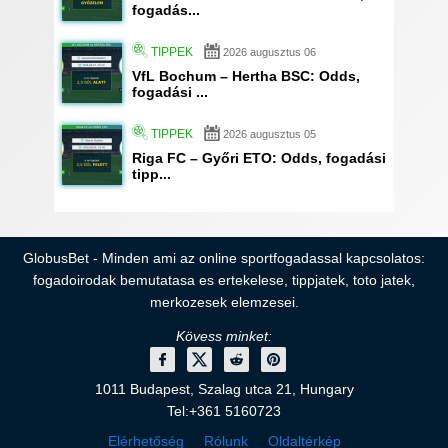
fogadás...
TIPPEK
2026 augusztus 06
VfL Bochum – Hertha BSC: Odds,
fogadási ...
TIPPEK
2026 augusztus 05
Riga FC – Győri ETO: Odds, fogadási
tipp...
GlobusBet - Minden ami az online sportfogadassal kapcsolatos:
fogadoirodak bemutatasa es ertekelese, tippjatek, toto jatek,
merkozesek elemzesei.
Kövess minket:
1011 Budapest, Szalag utca 21, Hungary
Tel:+361 5160723
Elérhetőség
Rólunk
Oldaltérkép