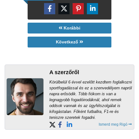
Korábbi
Következő
A szerzőről
Körülbelül 6 évvel ezelőtt kezdtem foglalkozni
sportfogadással és ez a szenvedélyem napról
napra erősödik. Több fiókom is van a
legnagyobb fogadóirodáknál, ahol remek
oddsok vannak és az ügyfélszolgálat is
kifogástalan. Főként futballra, F1-re és
teniszre szeretek fogadni.
Ismerd meg Rigó