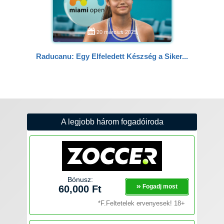
20 március 2025
Raducanu: Egy Elfeledett Készség a Siker...
A legjobb három fogadóiroda
Bónusz:
Fogadj most
60,000 Ft
*F.Feltetelek ervenyesek! 18+