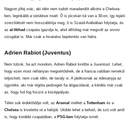
Nagyon jófej srác, aki idén nem tudott maradandót alkotni a Chelsea-
ben, leginkább a sérülései miatt. Ő is jócskán túl van a 30-on, így lejáró
szerződését nem hosszabbítja meg, ő is Szaúd-Arábiában folytatja, és
az
al-Ittihad
csapata igazolja le, ahol állítólag már megvolt az orvosi
vizsgálat is. Már csak a hivatalos bejelentés van hátra.
Adrien Rabiot (Juventus)
Nem túlzok, ha azt mondom, Adrien Rabiot kinőtte a Juventust. Lehet,
hogy ezen most néhányan megsértődnek, de a francia valóban remekül
teljesített, nem csak idén, de tavaly is. A játékosnak az édesanyja az
ügynöke, aki már régóta pedzegeti fia átigazolását, a kérdés már csak
az, hogy hol fog focizni a középpályás.
Télen sok érdeklődője volt, az
Arsenal
mellett a
Tottenham
és a
Chelsea
is kivetette rá a hálóját. Utóbbi lehet a befutó, de szó volt arról
is, hogy korábbi csapatában, a
PSG-ben
folytatja ismét.