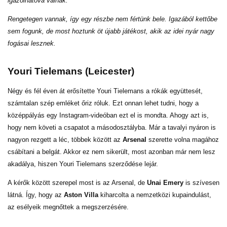
igazolhatóvá válnak.
Rengetegen vannak, így egy részbe nem fértünk bele. Igazából kettőbe
sem fogunk, de most hoztunk öt újabb játékost, akik az idei nyár nagy
fogásai lesznek.
Youri Tielemans (Leicester)
Négy és fél éven át erősítette Youri Tielemans a rókák együttesét,
számtalan szép emléket őriz róluk. Ezt onnan lehet tudni, hogy a
középpályás egy Instagram-videóban ezt el is mondta. Ahogy azt is,
hogy nem követi a csapatot a másodosztályba. Már a tavalyi nyáron is
nagyon rezgett a léc, többek között az
Arsenal
szerette volna magához
csábítani a belgát. Akkor ez nem sikerült, most azonban már nem lesz
akadálya, hiszen Youri Tielemans szerződése lejár.
A kérők között szerepel most is az Arsenal, de
Unai Emery
is szívesen
látná. Így, hogy az
Aston Villa
kiharcolta a nemzetközi kupaindulást,
az esélyeik megnőttek a megszerzésére.