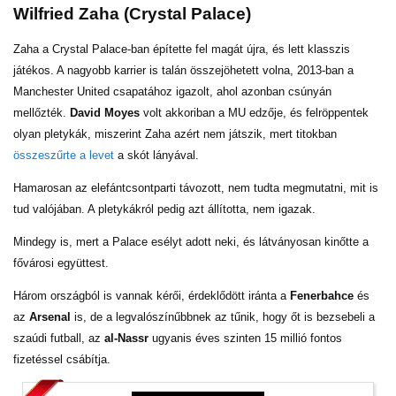
Wilfried Zaha (Crystal Palace)
Zaha a Crystal Palace-ban építette fel magát újra, és lett klasszis
játékos. A nagyobb karrier is talán összejöhetett volna, 2013-ban a
Manchester United csapatához igazolt, ahol azonban csúnyán
mellőzték.
David Moyes
volt akkoriban a MU edzője, és felröppentek
olyan pletykák, miszerint Zaha azért nem játszik, mert titokban
összeszűrte a levet
a skót lányával.
Hamarosan az elefántcsontparti távozott, nem tudta megmutatni, mit is
tud valójában. A pletykákról pedig azt állította, nem igazak.
Mindegy is, mert a Palace esélyt adott neki, és látványosan kinőtte a
fővárosi együttest.
Három országból is vannak kérői, érdeklődött iránta a
Fenerbahce
és
az
Arsenal
is, de a legvalószínűbbnek az tűnik, hogy őt is bezsebeli a
szaúdi futball, az
al-Nassr
ugyanis éves szinten 15 millió fontos
fizetéssel csábítja.