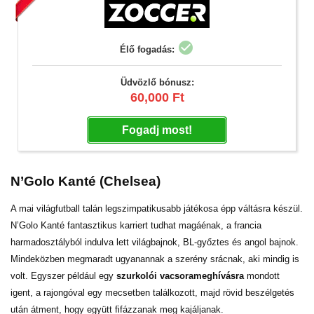
check_circle
Élő fogadás:
Üdvözlő bónusz:
60,000 Ft
Fogadj most!
N’Golo Kanté (Chelsea)
A mai világfutball talán legszimpatikusabb játékosa épp váltásra készül.
N’Golo Kanté fantasztikus karriert tudhat magáénak, a francia
harmadosztályból indulva lett világbajnok, BL-győztes és angol bajnok.
Mindeközben megmaradt ugyanannak a szerény srácnak, aki mindig is
volt. Egyszer például egy
szurkolói vacsorameghívásra
mondott
igent, a rajongóval egy mecsetben találkozott, majd rövid beszélgetés
után átment, hogy együtt fifázzanak meg kajáljanak.