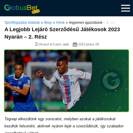
Skip
to
content
Sportfogadási oldalak
Blog
Hírek
Ingyenes igazolások – 2. rész
A Legjobb Lejáró Szerződésű Játékosok 2023
Nyarán – 2. Rész
Olvasd el 5 perc alatt
2023 június 09
Tegnap elkezdtünk egy sorozatot, melyben azokat a játékosokat
kezdtük felsorolni, akiknek nyáron lejár a szerződésük, így szabadon