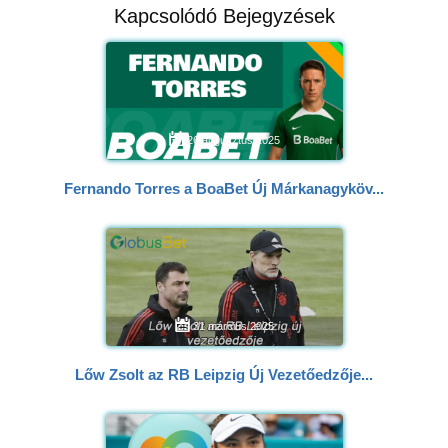
Kapcsolódó Bejegyzések
26 augusztus 2025
Fernando Torres a BoaBet Új Márkanagyköv...
31 március 2025
Lőw Zsolt az RB Leipzig Új Vezetőedzője...