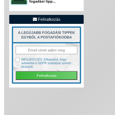
fogadási tipp...
Feliratkozás
A LEGÚJABB FOGADÁSI TIPPEK
EGYBŐL A POSTAFIÓKODBA
MEGJEGYZÉS: Elfogadod, hogy
adataidat a GDPR szabályai szerint
kezeljük.