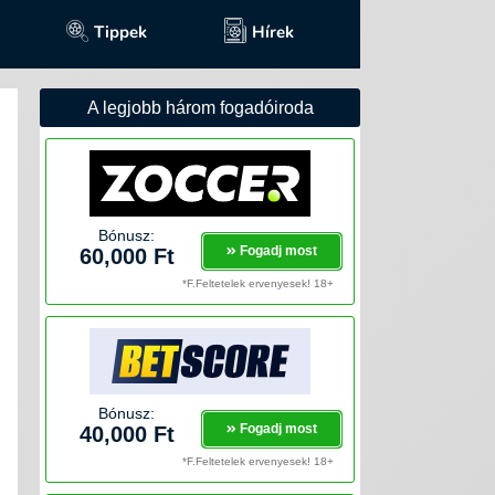
Tippek
Hírek
A legjobb három fogadóiroda
Bónusz:
Fogadj most
60,000 Ft
*F.Feltetelek ervenyesek! 18+
Bónusz:
Fogadj most
40,000 Ft
*F.Feltetelek ervenyesek! 18+