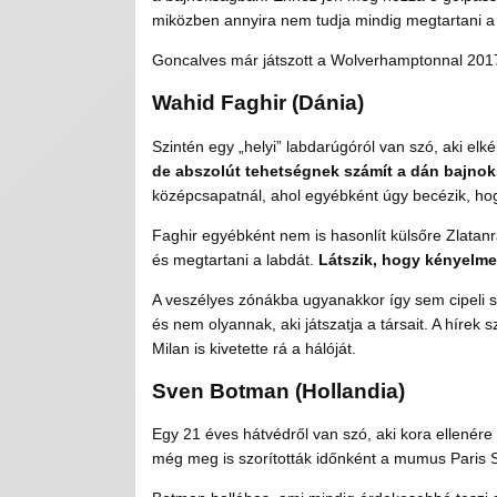
miközben annyira nem tudja mindig megtartani a l
Goncalves már játszott a Wolverhamptonnal 2017-
Wahid Faghir (Dánia)
Szintén egy „helyi” labdarúgóról van szó, aki elké
de abszolút tehetségnek számít a dán bajno
középcsapatnál, ahol egyébként úgy becézik, hogy
Faghir egyébként nem is hasonlít külsőre Zlatanr
és megtartani a labdát.
Látszik, hogy kényelme
A veszélyes zónákba ugyanakkor így sem cipeli so
és nem olyannak, aki játszatja a társait. A hírek 
Milan is kivetette rá a hálóját.
Sven Botman (Hollandia)
Egy 21 éves hátvédről van szó, aki kora ellenére 
még meg is szorították időnként a mumus Paris 