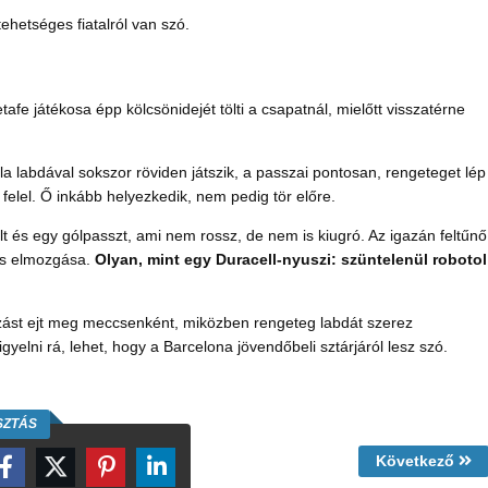
tehetséges fiatalról van szó.
afe játékosa épp kölcsönidejét tölti a csapatnál, mielőtt visszatérne
la labdával sokszor röviden játszik, a passzai pontosan, rengeteget lép
 felel. Ő inkább helyezkedik, nem pedig tör előre.
ólt és egy gólpasszt, ami nem rossz, de nem is kiugró. Az igazán feltűnő
nos elmozgása.
Olyan, mint egy Duracell-nyuszi: szüntelenül robotol
szást ejt meg meccsenként, miközben rengeteg labdát szerez
elni rá, lehet, hogy a Barcelona jövendőbeli sztárjáról lesz szó.
SZTÁS
Következő