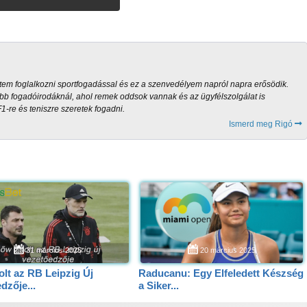
dtem foglalkozni sportfogadással és ez a szenvedélyem napról napra erősödik.
bb fogadóirodáknál, ahol remek oddsok vannak és az ügyfélszolgálat is
F1-re és teniszre szeretek fogadni.
Ismerd meg Rigó
31 március 2025
20 március 2025
lt az RB Leipzig Új
Raducanu: Egy Elfeledett Készség
dzője...
a Siker...