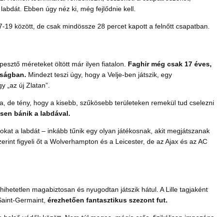
abdát. Ebben úgy néz ki, még fejlődnie kell.
19 között, de csak mindössze 28 percet kapott a felnőtt csapatban.
pesztő méreteket öltött már ilyen fiatalon.
Faghir még csak 17 éves,
kságban.
Mindezt teszi úgy, hogy a Velje-ben játszik, egy
 „az új Zlatan”.
a, de tény, hogy a kisebb, szűkösebb területeken remekül tud cselezni
sen bánik a labdával.
kat a labdát – inkább tűnik egy olyan játékosnak, akit megjátszanak
szerint figyeli őt a Wolverhampton és a Leicester, de az Ajax és az AC
hihetetlen magabiztosan és nyugodtan játszik hátul. A Lille tagjaként
Saint-Germaint,
érezhetően fantasztikus szezont fut.