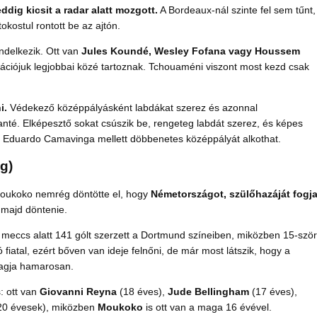
eddig kicsit a radar alatt mozgott.
A Bordeaux-nál szinte fel sem tűnt,
okostul rontott be az ajtón.
ndelkezik. Ott van
Jules Koundé, Wesley Fofana vagy Houssem
erációjuk legjobbai közé tartoznak. Tchouaméni viszont most kezd csak
i.
Védekező középpályásként labdákat szerez és azonnal
anté. Elképesztő sokat csúszik be, rengeteg labdát szerez, és képes
. Eduardo Camavinga mellett döbbenetes középpályát alkothat.
g)
Moukoko nemrég döntötte el, hogy
Németországot, szülőhazáját fogj
 majd döntenie.
 meccs alatt 141 gólt szerzett a Dortmund színeiben, miközben 15-ször
fiatal, ezért bőven van ideje felnőni, de már most látszik, hogy a
tagja hamarosan.
: ott van
Giovanni Reyna
(18 éves),
Jude Bellingham
(17 éves),
20 évesek), miközben
Moukoko
is ott van a maga 16 évével.